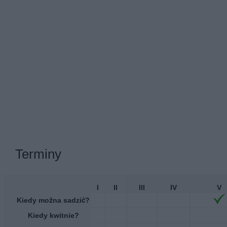
Terminy
I
II
III
IV
V
Kiedy można sadzić?
Kiedy kwitnie?