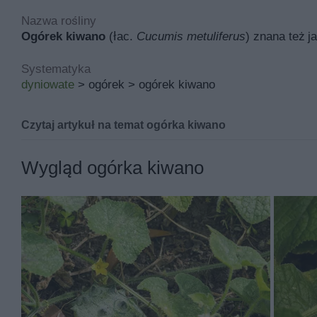
Nazwa rośliny
Ogórek kiwano
(łac.
Cucumis metuliferus
) znana też j
Systematyka
dyniowate
> ogórek > ogórek kiwano
Czytaj artykuł na temat ogórka kiwano
Ogórek kiwano - uprawa w Pols
Wygląd ogórka kiwano
wartości odżywcze
Cucumis metuliferus
to ogórek afrykański, ogórek ki
rośliny nie są zbyt popularne, ale osoby, które rozsm
owoc i podpowiadamy, jak uprawiać i jak jeść kiwano.
Jeśli szukasz więcej porad i inspiracji, sprawdź także
ze