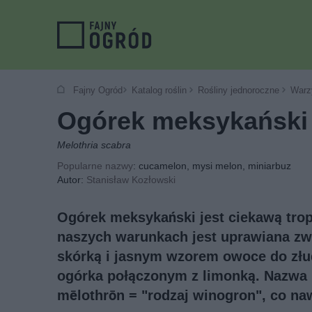
Fajny Ogród
Katalog roślin
Rośliny jednoroczne
Warz
Ogórek meksykański
Melothria scabra
Popularne nazwy
: cucamelon, mysi melon, miniarbuz
Autor:
Stanisław Kozłowski
Ogórek meksykański jest ciekawą tropi
naszych warunkach jest uprawiana zwy
skórką i jasnym wzorem owoce do złu
ogórka połączonym z limonką. Nazwa 
mēlothrōn = "rodzaj winogron", co na