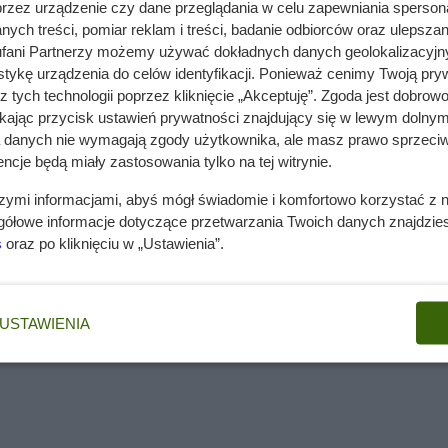
przez urządzenie czy dane przeglądania w celu zapewniania sperson
ych treści, pomiar reklam i treści, badanie odbiorców oraz ulepszan
fani Partnerzy możemy używać dokładnych danych geolokalizacyjn
linę to a najczęściej niszczące ją szkodniki to mszyce,
tykę urządzenia do celów identyfikacji. Ponieważ cenimy Twoją pry
miniarbuz wymaga nawożenia i nie potrzebuje cyklicznego
z tych technologii poprzez kliknięcie „Akceptuję”. Zgoda jest dobro
ikając przycisk ustawień prywatności znajdujący się w lewym dolnym
a danych nie wymagają zgody użytkownika, ale masz prawo sprzeciw
ncje będą miały zastosowania tylko na tej witrynie.
szymi informacjami, abyś mógł świadomie i komfortowo korzystać z
gółowe informacje dotyczące przetwarzania Twoich danych znajdzi
s
oraz po kliknięciu w „Ustawienia”.
USTAWIENIA