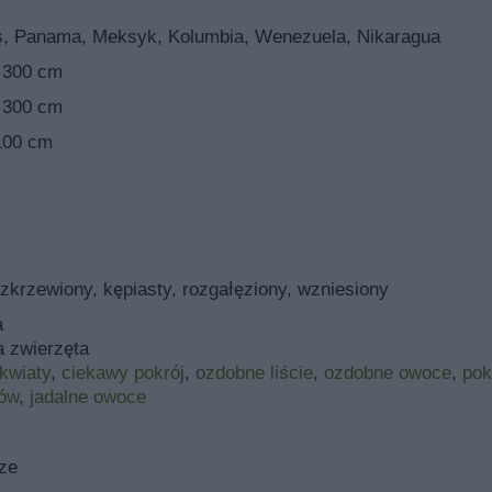
, Panama, Meksyk, Kolumbia, Wenezuela, Nikaragua
 300 cm
 300 cm
100 cm
zkrzewiony, kępiasty, rozgałęziony, wzniesiony
a
a zwierzęta
kwiaty
,
ciekawy pokrój
,
ozdobne liście
,
ozdobne owoce
,
po
ów
,
jadalne owoce
ze