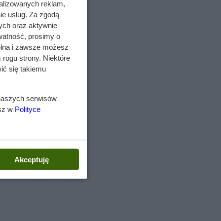
alizowanych reklam,
ie usług. Za zgodą
ych oraz aktywnie
watność, prosimy o
wolna i zawsze możesz
 rogu strony. Niektóre
ić się takiemu
 naszych serwisów
esz w
Polityce
Akceptuję