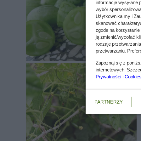
informacje wysyłane 
choroby i szkodniki.
wybór spersonalizowan
Użytkownika my i Zau
Najczęściej spotykane choroby dotykające tą roś
skanować charakterys
wełnowce, przędziorki, wciornastki i mączliki. 
zgodę na korzystanie 
przycinania.
ją zmienić/wycofać kl
rodzaje przetwarzani
przetwarzaniu. Prefere
Zapoznaj się z poniż
internetowych. Szcze
Prywatności i Cookie
PARTNERZY