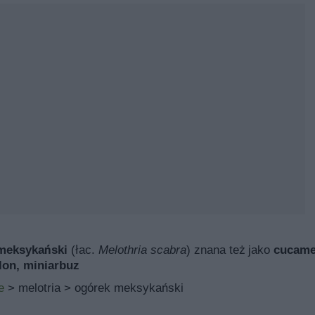
meksykański
(łac.
Melothria scabra
) znana też jako
cucame
on, miniarbuz
e
> melotria > ogórek meksykański