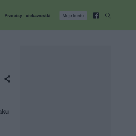
Przepisy i ciekawostki
Moje konto
aku