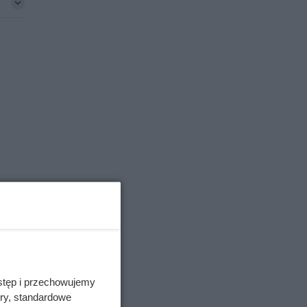
ne
50
sień.
stęp i przechowujemy
awa
ory, standardowe
na