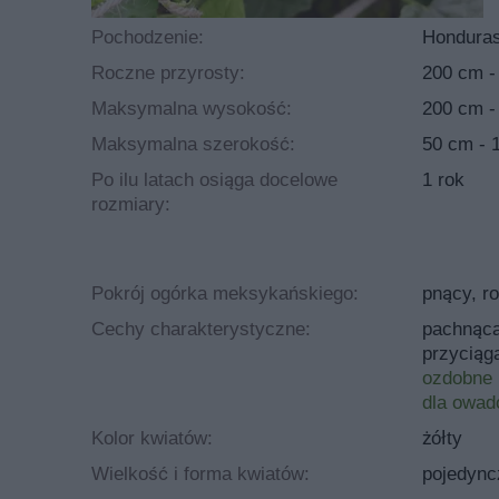
Pochodzenie:
Honduras
Roczne przyrosty:
200 cm -
Maksymalna wysokość:
200 cm -
Maksymalna szerokość:
50 cm - 
Po ilu latach osiąga docelowe
1 rok
rozmiary:
Pokrój ogórka meksykańskiego:
pnący, ro
Cechy charakterystyczne:
pachnąc
przyciąg
ozdobne 
dla owad
Kolor kwiatów:
żółty
Wielkość i forma kwiatów:
pojedync