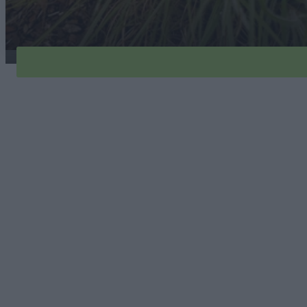
palczatka-miotlasta-1