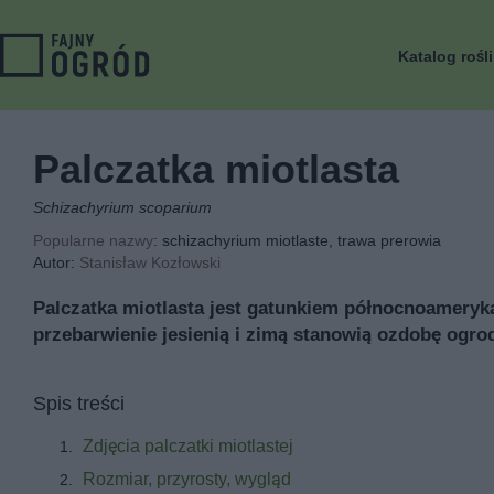
Katalog rośl
Palczatka miotlasta
Schizachyrium scoparium
Popularne nazwy
: schizachyrium miotlaste, trawa prerowia
Autor:
Stanisław Kozłowski
Palczatka miotlasta jest gatunkiem północnoameryka
przebarwienie jesienią i zimą stanowią ozdobę ogrod
Spis treści
Zdjęcia palczatki miotlastej
Rozmiar, przyrosty, wygląd