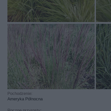
Trawa prerowia ma kwiaty w kolorach takich jak beżowy 
Trawa prerowia to roślina, którą sadzimy w marcu , kwi
łatwa. Idealny odczyn gleby to roślina tolerancyjna. Roś
Najczęściej spotykane choroby dotykające tą roślinę to
cyklicznego przycinania.
Pochodzenie:
Ameryka Północna
Roczne przyrosty: