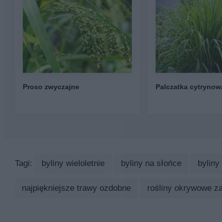
Proso zwyczajne
Palczatka cytrynow
Tagi:
byliny wieloletnie
byliny na słońce
byliny
najpiękniejsze trawy ozdobne
rośliny okrywowe za