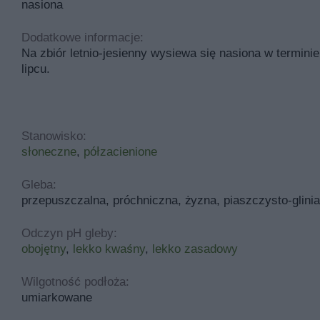
nasiona
Dodatkowe informacje:
Na zbiór letnio-jesienny wysiewa się nasiona w termin
lipcu.
Stanowisko:
słoneczne
,
półzacienione
Gleba:
przepuszczalna, próchniczna, żyzna, piaszczysto-glinia
Odczyn pH gleby:
obojętny
,
lekko kwaśny
,
lekko zasadowy
Wilgotność podłoża:
umiarkowane