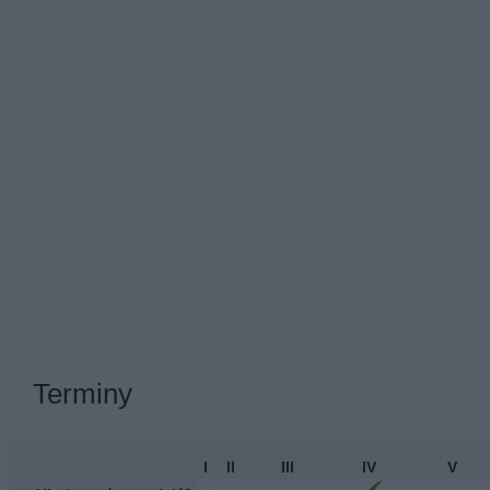
Terminy
I
II
III
IV
V