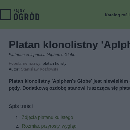
Katalog rośl
Platan klonolistny 'Aplp
Platanus ×hispanica 'Alphen's Globe'
Popularne nazwy
: platan kulisty
Autor:
Stanisław Kozłowski
Platan klonolistny 'Aplphen's Globe' jest niewielki
pędy. Dodatkową ozdobę stanowi łuszcząca się płata
Spis treści
Zdjęcia platanu kulistego
Rozmiar, przyrosty, wygląd