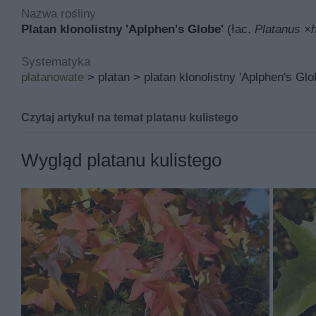
Nazwa rośliny
Platan klonolistny 'Aplphen's Globe'
(łac.
Platanus ×h
Systematyka
platanowate
> platan > platan klonolistny 'Aplphen's Glo
Czytaj artykuł na temat platanu kulistego
Platan klonolistny 'Aplphen's Globe' znana pod łacińsk
Wygląd platanu kulistego
Inne nazwy platanu kulistego to między innymi platan ku
Jej miejsce pochodzenia to Holandia, a w polskich waru
ogród śródziemnomorski.
Podstawowymi walorami platanu kulistego są ciekawy p
przebarwienie liści. Platan kulisty jest niejadalna.
Platan kulisty rośnie rocznie od 20 do 30 cm i po 20 la