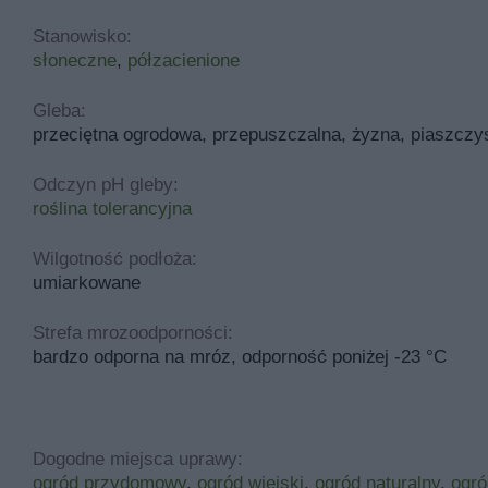
Stanowisko:
słoneczne
,
półzacienione
Gleba:
przeciętna ogrodowa, przepuszczalna, żyzna, piaszczy
Odczyn pH gleby:
roślina tolerancyjna
Wilgotność podłoża:
umiarkowane
Strefa mrozoodporności:
bardzo odporna na mróz, odporność poniżej -23 °C
Dogodne miejsca uprawy:
ogród przydomowy
,
ogród wiejski
,
ogród naturalny
,
ogró