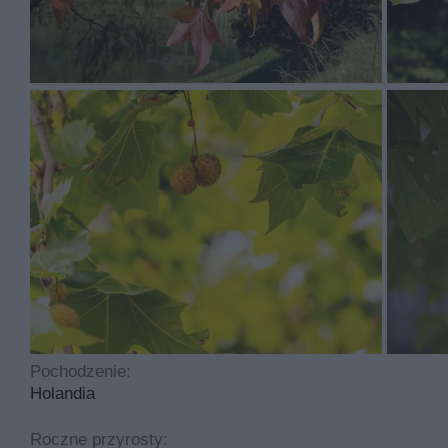
Platan kulisty ma kwiaty w kolorach takich jak żółty i c
Platan kulisty to roślina, którą sadzimy w marcu , kwiet
a sama uprawa jest łatwa. Idealny odczyn gleby to rośli
Najczęściej spotykane choroby dotykające tą roślinę to 
potrzebuje cyklicznego przycinania.
Pochodzenie:
Holandia
Roczne przyrosty: