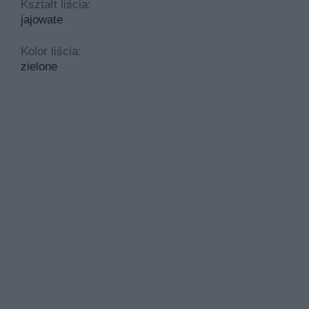
Kształt liścia:
jajowate
Kolor liścia:
zielone