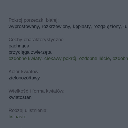
Pokrój porzeczki białej:
wyprostowany, rozkrzewiony, kępiasty, rozgałęziony, ł
Cechy charakterystyczne:
pachnąca
przyciąga zwierzęta
ozdobne kwiaty
,
ciekawy pokrój
,
ozdobne liście
,
ozdobn
Kolor kwiatów:
zielonożółtawy
Wielkość i forma kwiatów:
kwiatostan
Rodzaj ulistnienia:
liściaste