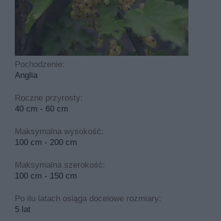
białej jest wyprostowany, rozkrzewiony, kępiasty, rozga
Ribes rubrum białe odmiany ma kwiaty w kolorach takich 
Ribes rubrum białe odmiany to roślina, którą sadzimy w 
słoneczne lub półzacienione, a sama uprawa jest umiark
Pochodzenie:
choroby i szkodniki.
Anglia
Najczęściej spotykane choroby dotykające tą roślinę to
Roczne przyrosty:
wymaga nawożenia i potrzebuje cyklicznego przycinani
40 cm - 60 cm
Maksymalna wysokość:
100 cm - 200 cm
Maksymalna szerokość:
100 cm - 150 cm
Po ilu latach osiąga docelowe rozmiary:
5 lat