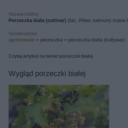
Nazwa rośliny
Porzeczka biała (cultivar)
(łac.
Ribes sativum
) znana 
Systematyka
agrestowate
> porzeczka > porzeczka biała (kultywar)
Czytaj artykuł na temat porzeczki białej
Porzeczka biała (cultivar) znana pod łacińską nazwą
ri
Wygląd porzeczki białej
Inne nazwy porzeczki białej to między innymi Ribes ru
Jej miejsce pochodzenia to Anglia, a w polskich warunk
Podstawowymi walorami porzeczki białej są ozdobne kw
dla ptaków. Ribes rubrum białe odmiany jest jadalna.
Ribes rubrum białe odmiany rośnie rocznie od 40 do 60