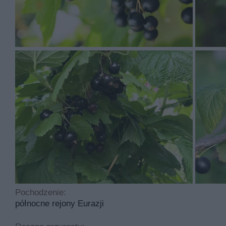
Czarna porzeczka – uprawa i pielęgnac
Czarna porzeczka wymaga gleby przepuszczalnej, ciężkiej 
umożliwi im bujny wzrost i obfite owocowanie. Sadzenie k
powinien być większy. Sadzonki umieszcza się w ziemi na wi
porzeczek docierają do wilgotniejszych warstw gleby. Po z
jesienią, pędy przykrywamy kopczykiem ziemi. Roślina jes
Pielęgnacja krzewów porzeczki polega na przycinaniu co 3
woda powinna dotrzeć na głębokość około 10 cm. Przez pi
roku przystępujemy do prześwietlenia krzewów porzeczki
rośliny, zapewniając jej w ten sposób ładny pokrój. Nie
zainteresuje cię także
ten artykuł z przepisami na nalewk
Uprawa ciekawych odmian czarnej porz
Pochodzenie:
Brodtrop –
odmiana wcześnie dojrzewa, a liczne owo
północne rejony Eurazji
odporna jest na opadzinę liści, ale zagraża roślini
Boskoop Giant –
odmiana należy do wcześnie dojrz