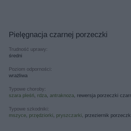
Pielęgnacja czarnej porzeczki
Trudność uprawy:
średni
Poziom odporności:
wrażliwa
Typowe choroby:
szara pleśń
,
rdza
,
antraknoza
, rewersja porzeczki czar
Typowe szkodniki:
mszyce
,
przędziorki
,
pryszczarki
, przeziernik porzecz