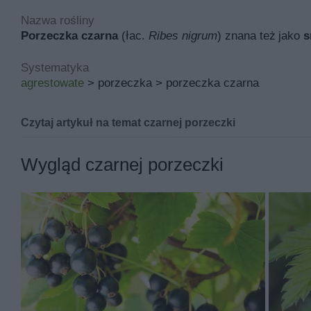
Nazwa rośliny
Porzeczka czarna
(łac.
Ribes nigrum
) znana też jako
s
Systematyka
agrestowate
> porzeczka > porzeczka czarna
Czytaj artykuł na temat czarnej porzeczki
Czarna porzeczka - sadzenie, u
Wygląd czarnej porzeczki
Kiedy w ogródkach kończy się zbiór malin i agrestu, z
lipcu. Dorastające do 2 m wysokości krzewy, obsypane
zapach. Roślina bogata jest w witaminy, posiada właści
wspaniała roślina ozdobna.
Jeśli szukasz więcej informacji, sprawdź także
zebrane 