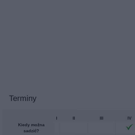
Terminy
I
II
III
IV
Kiedy można
sadzić?