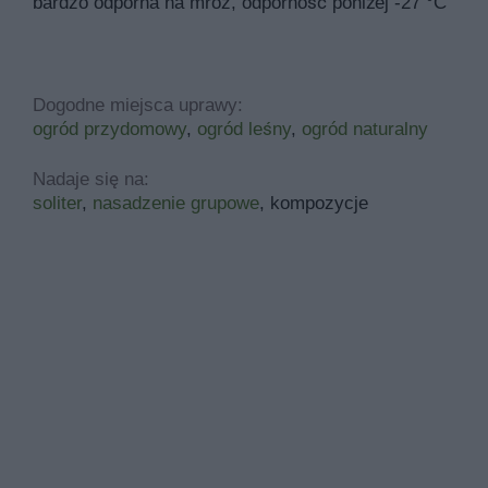
bardzo odporna na mróz, odporność poniżej -27 °C
Dogodne miejsca uprawy:
ogród przydomowy
,
ogród leśny
,
ogród naturalny
Nadaje się na:
soliter
,
nasadzenie grupowe
, kompozycje