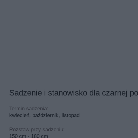
● 1 kg cukru gotujemy w 2. szklankach wody, do momentu o
chwili odstawiamy do wystudzenia. Postępujemy tak trzykrot
zbierać się piana, którą skrupulatnie usuwamy. Gotowe ko
miejscu.
Na przetwory wybieramy twarde i zdrowe owoce. Zbieramy j
gron. Oprócz soków, galaretek i konfitur, czarna porzec
zebrane w tym miejscu artykuły o przetworach i nalew
Sadzenie i stanowisko dla czarnej p
Termin sadzenia:
kwiecień, październik, listopad
Rozstaw przy sadzeniu:
150 cm - 180 cm