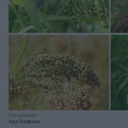
kępiasty, łukowato wygięty, luźny i wzniesiony.
Proso właściwe ma kwiaty w kolorach takich jak zielonka
Proso właściwe to roślina, którą sadzimy w maju . Pros
obojętny. Roślina jest dobra odporność na choroby i szk
Najczęściej spotykane choroby dotykające tą roślinę t
nie potrzebuje cyklicznego przycinania.
Pochodzenie:
Azja Środkowa