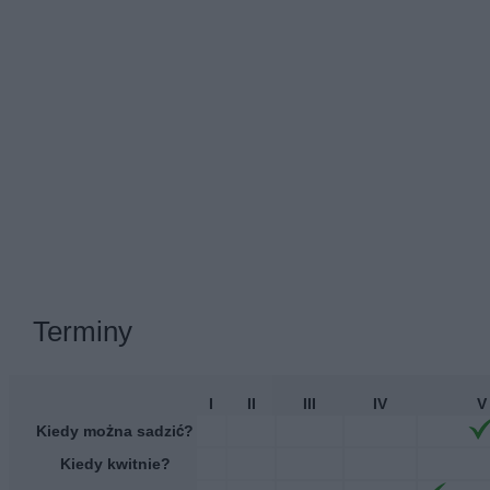
Terminy
I
II
III
IV
V
Kiedy można sadzić?
Kiedy kwitnie?