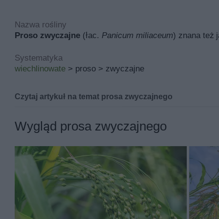
Nazwa rośliny
Proso zwyczajne
(łac.
Panicum miliaceum
) znana też 
Systematyka
wiechlinowate
> proso > zwyczajne
Czytaj artykuł na temat prosa zwyczajnego
Proso zwyczajne znana pod łacińską nazwą
panicum m
Wygląd prosa zwyczajnego
Inne nazwy prosa zwyczajnego to między innymi proso
Jej miejsce pochodzenia to Azja Środkowa, a w polskic
i rabaty.
Podstawowymi walorami prosa zwyczajnego są ciekawy p
Proso właściwe rośnie rocznie od 30 do 120 cm i po 1 