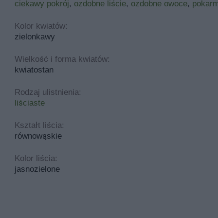
ciekawy pokrój
,
ozdobne liście
,
ozdobne owoce
,
pokarm
Kolor kwiatów:
zielonkawy
Wielkość i forma kwiatów:
kwiatostan
Rodzaj ulistnienia:
liściaste
Kształt liścia:
równowąskie
Kolor liścia:
jasnozielone