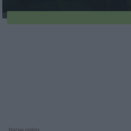
rdest-szczawiolistny-1
Nazwa rośliny