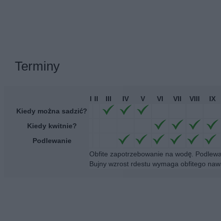
Terminy
I
II
III
IV
V
VI
VII
VIII
IX
Kiedy można sadzić?
Kiedy kwitnie?
Podlewanie
Obfite zapotrzebowanie na wodę. Podlewa
Bujny wzrost rdestu wymaga obfitego naw