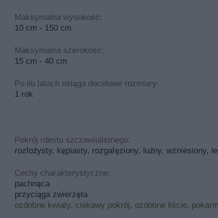
Maksymalna wysokość:
10 cm - 150 cm
Maksymalna szerokość:
15 cm - 40 cm
Po ilu latach osiąga docelowe rozmiary:
1 rok
Pokrój rdestu szczawiulistnego:
rozłożysty, kępiasty, rozgałęziony, luźny, wzniesiony, 
Cechy charakterystyczne:
pachnąca
przyciąga zwierzęta
ozdobne kwiaty
,
ciekawy pokrój
,
ozdobne liście
,
pokarm