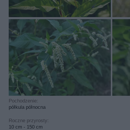
Rdest szczawiolistny to roślina, którą sadzimy w marcu
jest łatwa. Idealny odczyn gleby to obojętny. Roślina je
Najczęściej spotykane choroby dotykające tą roślinę to
cyklicznego przycinania.
Pochodzenie:
półkula północna
Roczne przyrosty:
10 cm - 150 cm