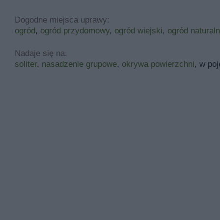
Dogodne miejsca uprawy:
ogród
,
ogród przydomowy
,
ogród wiejski
,
ogród natural
Nadaje się na:
soliter
,
nasadzenie grupowe
,
okrywa powierzchni
, w po