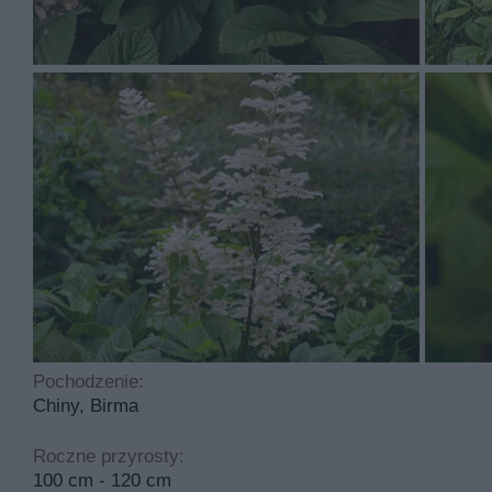
zielone i złożone
Rodgersja pierzasta to roślina, którą sadzimy w kwietni
umiarkowanie trudny. Idealny odczyn gleby to obojętny 
Najczęściej spotykane choroby dotykające tą roślinę to
cyklicznego przycinania.
Pochodzenie:
Chiny, Birma
Roczne przyrosty:
100 cm - 120 cm