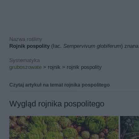
Nazwa rośliny
Rojnik pospolity
(łac.
Sempervivum globiferum
) znana
Systematyka
gruboszowate
> rojnik > rojnik pospolity
Czytaj artykuł na temat rojnika pospolitego
Rojnik pospolity znana pod łacińską nazwą
sempervivu
Wygląd rojnika pospolitego
Inne nazwy rojnika pospolitego to między innymi rojowni
Jej miejsce pochodzenia to Europa, Azja Zachodnia i T
taras, ogród wiejski, ogród skalny i ogród naturalny.