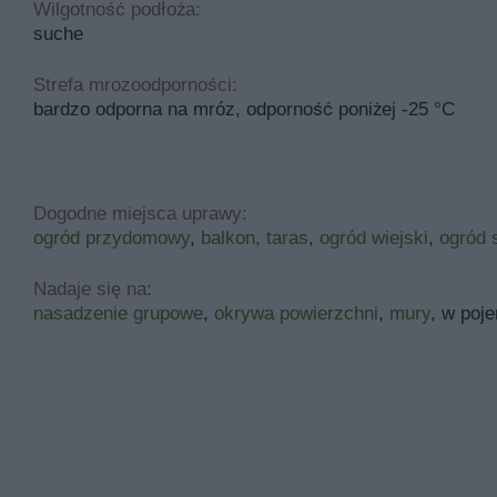
Wilgotność podłoża:
suche
Strefa mrozoodporności:
bardzo odporna na mróz, odporność poniżej -25 °C
Dogodne miejsca uprawy:
ogród przydomowy
,
balkon, taras
,
ogród wiejski
,
ogród 
Nadaje się na:
nasadzenie grupowe
,
okrywa powierzchni
,
mury
, w poj