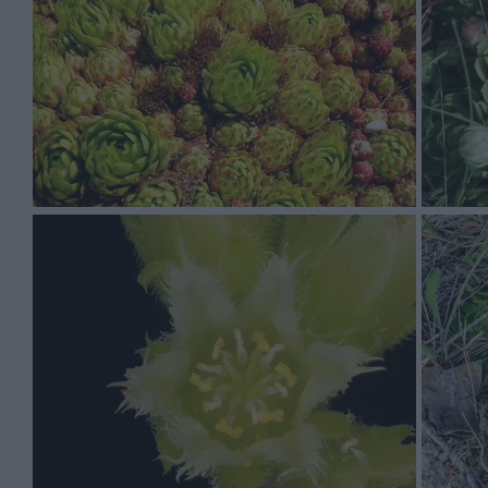
Podstawowymi walorami rojnika pospolitego są ozdobne k
Rojniczek pospolity rośnie rocznie od 8 do 12 cm i po 
formie rozety i płaski.
Rojniczek pospolity ma kwiaty w kolorach takich jak blado
Rojniczek pospolity to roślina, którą sadzimy w kwietniu 
słoneczne, a sama uprawa jest łatwa. Idealny odczyn gl
Najczęściej spotykane choroby dotykające tą roślinę to 
cyklicznego przycinania.