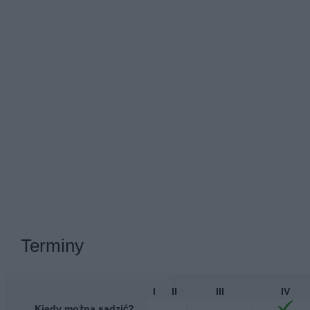
Terminy
I
II
III
IV
Kiedy można sadzić?