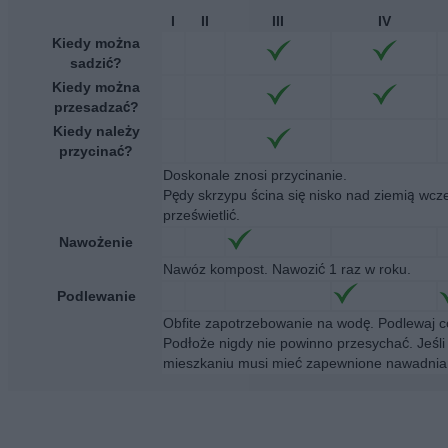
I
II
III
IV
Kiedy można
sadzić?
Kiedy można
przesadzać?
Kiedy należy
przycinać?
Doskonale znosi przycinanie.
Pędy skrzypu ścina się nisko nad ziemią wcz
prześwietlić.
Nawożenie
Nawóz kompost. Nawozić 1 raz w roku.
Podlewanie
Obfite zapotrzebowanie na wodę. Podlewaj co
Podłoże nigdy nie powinno przesychać. Jeśl
mieszkaniu musi mieć zapewnione nawadniani