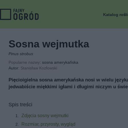
Katalog rośl
Sosna wejmutka
Pinus strobus
Popularne nazwy
: sosna amerykańska
Autor:
Stanisław Kozłowski
Pięcioigielna sosna amerykańska nosi w wielu języ
jedwabiście miękkimi igłami i długimi niczym u św
Spis treści
Zdjęcia sosny wejmutki
Rozmiar, przyrosty, wygląd