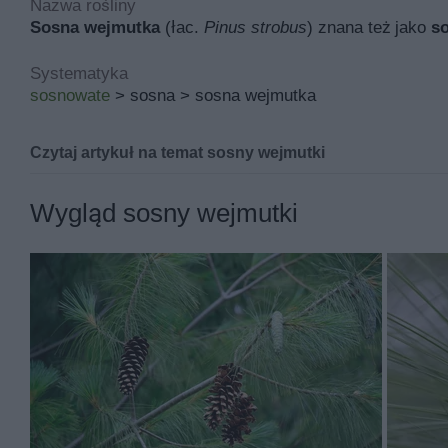
Nazwa rośliny
Sosna wejmutka
(łac.
Pinus strobus
) znana też jako
s
Systematyka
sosnowate
> sosna > sosna wejmutka
Czytaj artykuł na temat sosny wejmutki
Sosna wejmutka (Pinus strobus
Wygląd sosny wejmutki
Ojczyzną
Pinus strobus
, czyli sosny wejmutki, jednej
przełomie XVIII i XIX wieku. Szybko się zaaklimatyzow
Podobnie jak sosna limba ma niewielkie wymagania upra
przemysłowych.
Jeśli szukasz więcej porad, sprawdź także
ten artykuł o
Pinus strobus – opis gatunku sosny wej