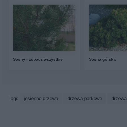
Sosny - zobacz wszystkie
Sosna górska
Tagi:
jesienne drzewa
drzewa parkowe
drzewa