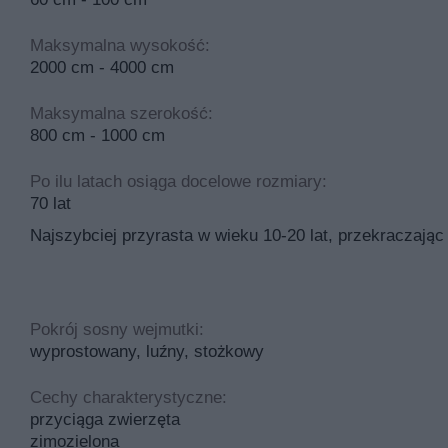
Pinus strobus
‘Pendula’ –
jest wyjątkową, wolno ro
Maksymalna wysokość:
kierunkach, osiągając kilka metrów szerokości. Ozdo
2000 cm - 4000 cm
m wysokości. Uprawiana w ogrodach wymaga zapewni
rośnie w glebie ogrodowej i próchnicznej. Pięknie 
Maksymalna szerokość:
Sosna wejmutka ‘Louie’ –
rozjaśnia ogród złocistym
800 cm - 1000 cm
m wysokości. Po 10 latach uprawy dorasta do 2,5 m
zachowanie ładnego pokroju. Młode sosny sadzimy na
Po ilu latach osiąga docelowe rozmiary:
odczynie pH. Sprawdź także
zebrane w tym miejscu
70 lat
Pinus strobus
‘Blue Jay’ –
wolno rosnąca odmiana s
Najszybciej przyrasta w wieku 10-20 lat, przekraczając
przyciągają niebieskozielone igły, ujęte po 5 w pęczku
słonecznych stanowiskach, np. w ogrodach skalnych.
Pinus strobus ‘
Edel’ –
karłowa odmiana o kulistym p
cienkie igły, o niebieskozielonym kolorze. Roślina p
Pokrój sosny wejmutki:
uprawiana w pojemnikach.
wyprostowany, luźny, stożkowy
Sosna wejmutka ‘Tiny Curls’ –
jest karłową sosną, 
nadające roślinie puszystości. Wejmutka dobrze rośn
Cechy charakterystyczne:
podłoże o lekko kwaśnym odczynie pH, suche i umiar
przyciąga zwierzęta
Sosna wejmutka ‘Radiata’ nana –
osiąga niewielką 
zimozielona