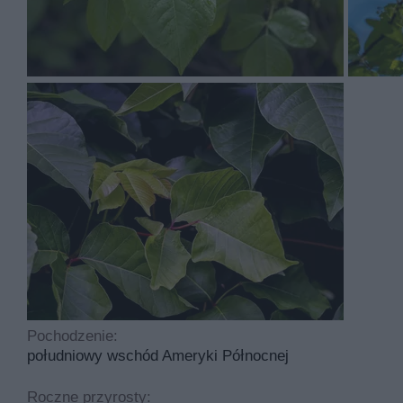
Sumak jadowity ma kwiaty w kolorach takich jak żółtawoz
Sumak jadowity to roślina, którą sadzimy w marcu , kwie
półzacienione, a sama uprawa jest łatwa. Idealny odczyn
Najczęściej spotykane choroby dotykające tą roślinę to
przycinania.
Pochodzenie:
południowy wschód Ameryki Północnej
Roczne przyrosty: