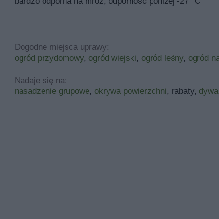
bardzo odporna na mróz, odporność poniżej -27 °C
Dogodne miejsca uprawy:
ogród przydomowy
,
ogród wiejski
,
ogród leśny
,
ogród na
Nadaje się na:
nasadzenie grupowe
,
okrywa powierzchni
, rabaty,
dywa