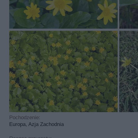
Pszonka ma kwiaty w kolorach takich jak żółty które kw
Pszonka to roślina, którą sadzimy w czerwcu , lipcu i s
łatwa. Idealny odczyn gleby to zasadowy lub obojętny. R
Najczęściej spotykane choroby dotykające tą roślinę to
cyklicznego przycinania.
Pochodzenie:
Europa, Azja Zachodnia