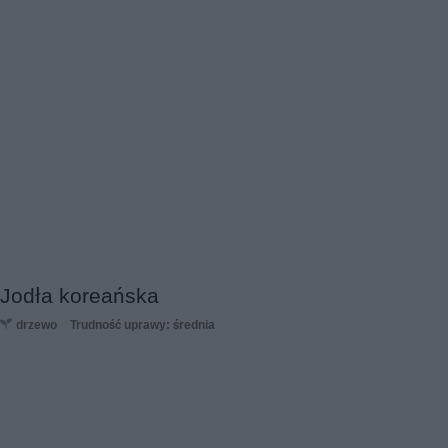
Jodła koreańska
drzewo
Trudność uprawy: średnia