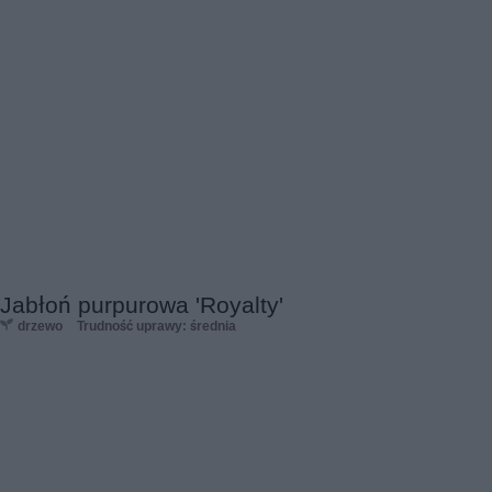
Jabłoń purpurowa 'Royalty'
drzewo
Trudność uprawy: średnia