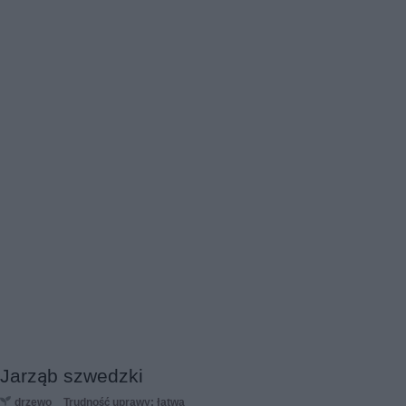
Jarząb szwedzki
drzewo
Trudność uprawy: łatwa