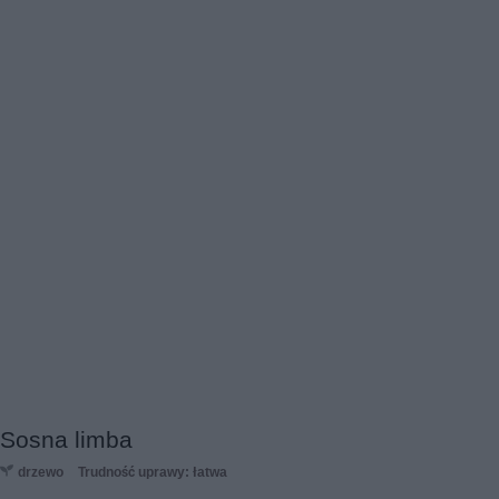
Sosna limba
drzewo
Trudność uprawy: łatwa