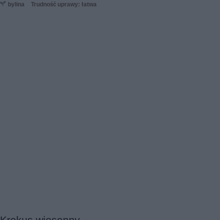
bylina
Trudność uprawy: łatwa
Krokus wiosenny