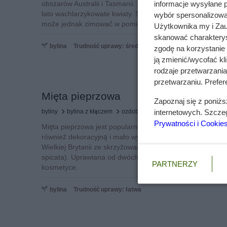
informacje wysyłane 
obszarów Australii i Tasmanii. Na długich, płożących się p
lato wachlarzykowate kwiaty. Scewola traktowana jest częs
wybór spersonalizowan
może jednak zimować w pomieszczeniu i rosnąć przez wi
Użytkownika my i Zau
skanować charakterys
bylina
Trudność uprawy: średnia
zgodę na korzystanie 
ją zmienić/wycofać kl
rodzaje przetwarzani
przetwarzaniu. Prefere
Mięta pieprzowa
Zapoznaj się z poniż
internetowych. Szcze
byliny
bylina z kłączem
ozdobna i użytkowa
Prywatności i Cookie
Mięta pieprzowa jest popularną i lubianą rośliną lecznicz
również dekoracyjną i mało wymagającą. Jest naturalnym
Wielkiej Brytanii ze skrzyżowania mięty nadwodnej (M. aqu
spicata). Uprawiana od dwóch wieków, ma szerokie zastos
PARTNERZY
kosmetyce.
bylina
Trudność uprawy: łatwa