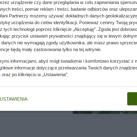
przez urządzenie czy dane przeglądania w celu zapewniania sperson
ędach rozwijają się przez całe
to jako roślina jednoroczna,
ych treści, pomiar reklam i treści, badanie odbiorców oraz ulepszan
ele sezonów.
fani Partnerzy możemy używać dokładnych danych geolokalizacyjn
tykę urządzenia do celów identyfikacji. Ponieważ cenimy Twoją pry
z tych technologii poprzez kliknięcie „Akceptuję”. Zgoda jest dobro
ikając przycisk ustawień prywatności znajdujący się w lewym dolnym
a danych nie wymagają zgody użytkownika, ale masz prawo sprzeciw
ncje będą miały zastosowania tylko na tej witrynie.
szymi informacjami, abyś mógł świadomie i komfortowo korzystać z
gółowe informacje dotyczące przetwarzania Twoich danych znajdzi
s
oraz po kliknięciu w „Ustawienia”.
ą i przyprawową, a przy tym
 mieszańcem, który powstał w
atica) z miętą zieloną (M.
owanie w lecznictwie i w
USTAWIENIA