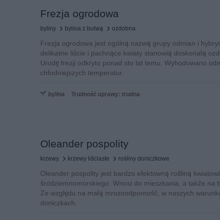
Frezja ogrodowa
byliny
bylina z bulwą
ozdobna
Frezja ogrodowa jest ogólną nazwą grupy odmian i hybryd
delikatne liście i pachnące kwiaty stanowią doskonałą ozd
Urodę frezji odkryto ponad sto lat temu. Wyhodowano o
chłodniejszych temperatur.
bylina
Trudność uprawy: trudna
Oleander pospolity
krzewy
krzewy liściaste
rośliny doniczkowe
Oleander pospolity jest bardzo efektowną rośliną kwiatow
śródziemnomorskiego. Wnosi do mieszkania, a także na ba
Ze względu na małą mrozoodporność, w naszych warunk
doniczkach.