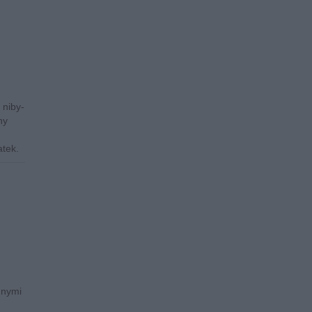
 niby-
ny
atek.
nnymi