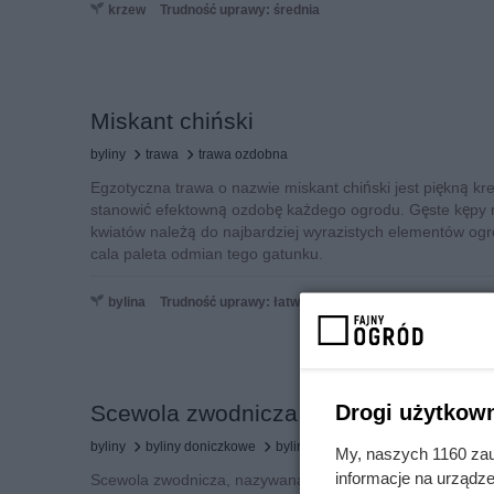
krzew
Trudność uprawy: średnia
Miskant chiński
byliny
trawa
trawa ozdobna
Egzotyczna trawa o nazwie miskant chiński jest piękną k
stanowić efektowną ozdobę każdego ogrodu. Gęste kępy
kwiatów należą do najbardziej wyrazistych elementów ogr
cala paleta odmian tego gatunku.
bylina
Trudność uprawy: łatwa
Drogi użytkown
Scewola zwodnicza
byliny
byliny doniczkowe
byliny ozdobne
My, naszych 1160 zau
informacje na urządze
Scewola zwodnicza, nazywana niebieską albo wachlarzowat