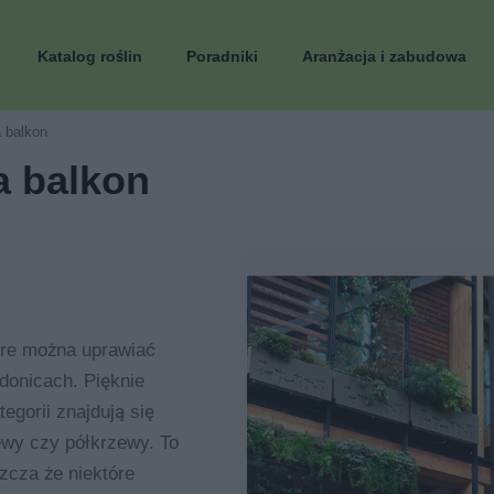
Katalog roślin
Poradniki
Aranżacja i zabudowa
a balkon
a balkon
tóre można uprawiać
 donicach. Pięknie
egorii znajdują się
zewy czy półkrzewy. To
zcza że niektóre