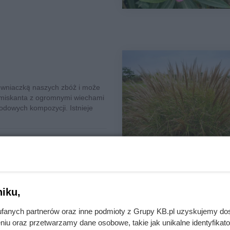
rewniaczką naszych zbóż i może
 miskanta z ogromnymi wiechami
odowych kompozycji. Istnieje
iku,
fanych partnerów oraz inne podmioty z Grupy KB.pl uzyskujemy do
niu oraz przetwarzamy dane osobowe, takie jak unikalne identyfikat
ą, jest byliną z tropikalnych