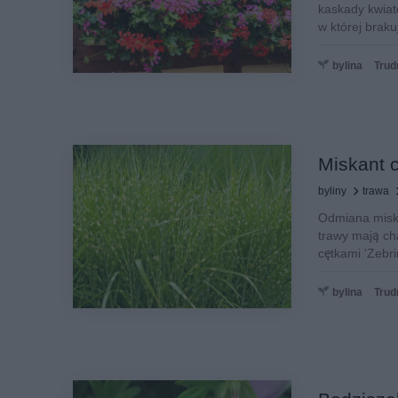
kaskady kwiat
w której brakuj
bylina
Trud
Miskant c
byliny
trawa
Odmiana miska
trawy mają ch
cętkami 'Zebr
bylina
Trud