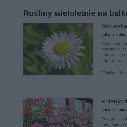
Rośliny wieloletnie na balk
Stokrotka
byliny
bylina 
Małą stokrotk
margerytki ja
hodowlane sto
odporne na mró
bylina
Trud
Pelargoni
byliny
bylina 
Pelargonia ka
gatunkami. Wy