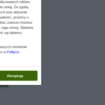
alizowanych reklam,
ie usług. Za zgodą
ych oraz aktywnie
watność, prosimy o
wolna i zawsze możesz
 rogu strony. Niektóre
ić się takiemu
 naszych serwisów
esz w
Polityce
Akceptuję