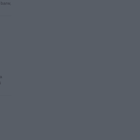
 barw,
ła
i