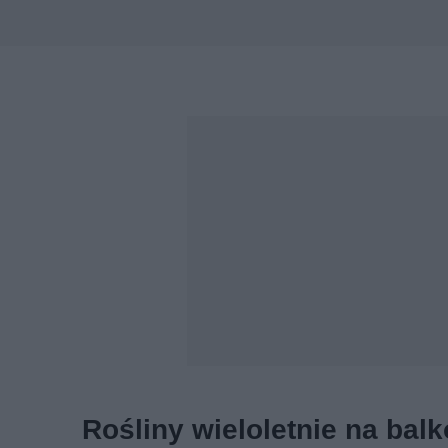
Typ rośliny
Rodzaj ulistni
Wybierz
Wybierz
Pokrój rośliny
Termin kwitni
Wybierz
Wybierz
Termin sadzenia
Trudność upr
Wybierz
Wybierz
Rodzaj gleby
Odporność na
Wybierz
Wybierz
Rośliny wieloletnie na bal
Wymaga przycinania
Odstrasza zw