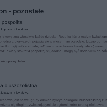
on - pozostałe
 pospolita
z kłączem
kwiatowa
ę łąkową zna właściwie każde dziecko. Rozetka liści z małym kwiatkiem
ko jedna z pierwszych pojawia się w wiosennym ogrodzie. Liczne odmia
krotki mają większe białe, różowe i dwukolorowe kwiaty, ale są mniej
z. Kwiaty stokrotki pospolitej są jadalne i mogą być dodatkiem do sał
ność uprawy: łatwa
a bluszczolistna
z kłączem
kwiatowa
skadowa jest nazwą grupy odmian hybryd pelargonii bluszczolistnej z i
różnia się długimi, zwieszającymi się pędami, które tworzą efektowne