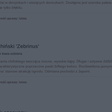
ów w skrzynkach i wiszących doniczkach. Dostępna jest szeroka paleta
e tylko błękitu.
ność uprawy: łatwa
hiński 'Zebrinus'
trawa ozdobna
nta chińskiego tworząca mocne, wysokie kępy. Długie i sztywne źdźb
arakterystyczne poprzeczne paski żółtego koloru. Rozświetlona jasnym
ina' stanowi atrakcję ogrodu. Odmiana pochodzi z Japonii.
ność uprawy: łatwa