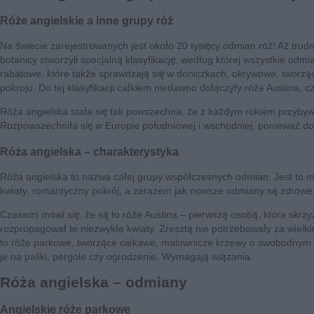
Róże angielskie a inne grupy róż
Na świecie zarejestrowanych jest około 20 tysięcy odmian róż! Aż trudn
botanicy stworzyli specjalną klasyfikację, według której wszystkie odmi
rabatowe, które także sprawdzają się w doniczkach, okrywowe, tworząc
pokroju. Do tej klasyfikacji całkiem niedawno dołączyły róże Austina, cz
Róża angielska stała się tak powszechna, że z każdym rokiem przybyw
Rozpowszechniła się w Europie południowej i wschodniej, ponieważ do
Róża angielska – charakterystyka
Róża angielska to nazwa całej grupy współczesnych odmian. Jest to mi
kwiaty, romantyczny pokrój, a zarazem jak nowsze odmiany są zdrowe,
Czasami mówi się, że są to róże Austina – pierwszą osobą, która skrzyżo
rozpropagował te niezwykłe kwiaty. Zresztą nie potrzebowały za wielki
to róże parkowe, tworzące ciekawe, malownicze krzewy o swobodnym p
je na paliki, pergole czy ogrodzenie. Wymagają wiązania.
Róża angielska – odmiany
Angielskie róże parkowe