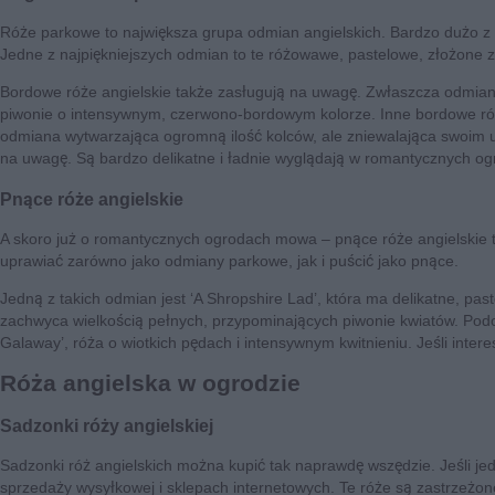
Róże parkowe to największa grupa odmian angielskich. Bardzo dużo z n
Jedne z najpiękniejszych odmian to te różowawe, pastelowe, złożone z 
Bordowe róże angielskie także zasługują na uwagę. Zwłaszcza odmiana 
piwonie o intensywnym, czerwono-bordowym kolorze. Inne bordowe róże t
odmiana wytwarzająca ogromną ilość kolców, ale zniewalająca swoim uro
na uwagę. Są bardzo delikatne i ładnie wyglądają w romantycznych og
Pnące róże angielskie
A skoro już o romantycznych ogrodach mowa – pnące róże angielskie to
uprawiać zarówno jako odmiany parkowe, jak i puścić jako pnące.
Jedną z takich odmian jest ‘A Shropshire Lad’, która ma delikatne, p
zachwyca wielkością pełnych, przypominających piwonie kwiatów. Podo
Galaway’, róża o wiotkich pędach i intensywnym kwitnieniu. Jeśli inter
Róża angielska w ogrodzie
Sadzonki róży angielskiej
Sadzonki róż angielskich można kupić tak naprawdę wszędzie. Jeśli jed
sprzedaży wysyłkowej i sklepach internetowych. Te róże są zastrzeżon