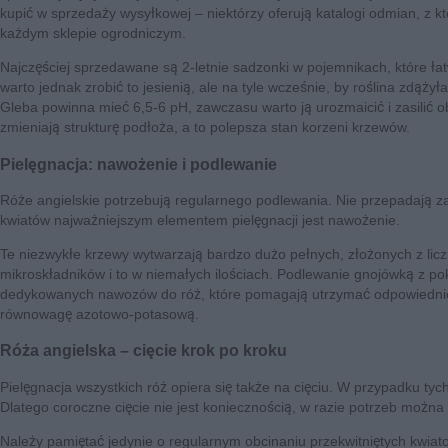
kupić w sprzedaży wysyłkowej – niektórzy oferują katalogi odmian, z
każdym sklepie ogrodniczym.
Najczęściej sprzedawane są 2-letnie sadzonki w pojemnikach, które łatw
warto jednak zrobić to jesienią, ale na tyle wcześnie, by roślina zdąż
Gleba powinna mieć 6,5-6 pH, zawczasu warto ją urozmaicić i zasilić
zmieniają strukturę podłoża, a to polepsza stan korzeni krzewów.
Pielęgnacja: nawożenie i podlewanie
Róże angielskie potrzebują regularnego podlewania. Nie przepadają 
kwiatów najważniejszym elementem pielęgnacji jest nawożenie.
Te niezwykłe krzewy wytwarzają bardzo dużo pełnych, złożonych z licz
mikroskładników i to w niemałych ilościach. Podlewanie gnojówką z po
dedykowanych nawozów do róż, które pomagają utrzymać odpowiednie p
równowagę azotowo-potasową.
Róża angielska – cięcie krok po kroku
Pielęgnacja wszystkich róż opiera się także na cięciu. W przypadku tych
Dlatego coroczne cięcie nie jest koniecznością, w razie potrzeb możn
Należy pamiętać jedynie o regularnym obcinaniu przekwitniętych kwiato