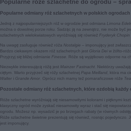
Popularne róże szlachetne do ogrodu – spr
Popularne odmiany róż szlachetnych w polskich ogrodach
Jedną z najpopularniejszych róż w ogrodzie jest odmiana
Limona Edel
można o dowolnej porze roku. Sadząc ją na zewnątrz, nie może być j
szlachetnych wielokwiatowych wyróżniają się również
Fryderyk Chopin
Na uwagę zasługuje również róża
Nostalgie
– imponujący jest zwłaszc
Bardzo ciekawym okazem róż szlachetnych jest
Gloria Dei
w żółto-róż
Przyjrzyj się bliżej odmianie
Finesse
. Róże są wyjątkowo odporne na ch
Niezwykle interesującą różą jest
Mainzer Fastnacht
. Niektórzy uważają
ciętym. Warto przyjrzeć się róży szlachetnej
Papa Meilland
, która ma c
Walter
i
Grande Amor
. Oprócz nich mamy też pomarańczowe róże
Tea
Pozostałe odmiany róż szlachetnych, które ozdobią każdy
Róże szlachetne wyróżniają się niesamowitymi kolorami i pięknymi ksz
klasyczny ogród może zyskać niesamowity wyraz i stać się niepowtar
ogrodu. Możesz np. wysadzić je po brzegach rabaty (w równych odstęp
Róże szlachetne świetnie prezentują się również, rosnąc pojedynczo. J
jest imponujący.