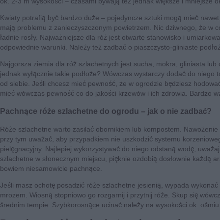
ok. 2-3 m wysokości – czasami bywają też jednak większe i mniejsze o
Kwiaty potrafią być bardzo duże – pojedyncze sztuki mogą mieć nawet 
mają problemu z zanieczyszczonym powietrzem. Nic dziwnego, że w cora
ładnie rosły. Najważniejsze dla róż jest otwarte stanowisko i umiark
odpowiednie warunki. Należy też zadbać o piaszczysto-gliniaste podłoż
Najgorsza ziemia dla róż szlachetnych jest sucha, mokra, gliniasta lub
jednak wyłącznie takie podłoże? Wówczas wystarczy dodać do niego tor
od siebie. Jeśli chcesz mieć pewność, że w ogrodzie będziesz hodować
mieć wówczas pewność co do jakości krzewów i ich zdrowia. Bardzo wa
Pachnące róże szlachetne do ogrodu – jak o nie zadbać?
Róże szlachetne warto zasilać obornikiem lub kompostem. Nawożenie n
przy tym uważać, aby przypadkiem nie uszkodzić systemu korzenioweg
pielęgnacyjny. Najlepiej wykorzystywać do niego odstaną wodę, uważają
szlachetne w słonecznym miejscu, pięknie ozdobią dosłownie każdą ara
bowiem niesamowicie pachnące.
Jeśli masz ochotę posadzić róże szlachetne jesienią, wypada wykona
mrozem. Wiosną stopniowo go rozgarnij i przytnij róże. Skup się wówc
średnim tempie. Szybkorosnące ucinać należy na wysokości ok. ośmiu oc