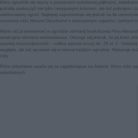
Który ogrodnik nie marzy o przestrzeni ozdobionej pięknymi, wielobar
potrafią zaskoczyć nie tylko nietypowymi kolorami, ale też pokrojem 
udekorowany ogród. Najlepiej zaprezentuje się jednak na tle ciemnozi
czerwona róża
Wenzel Geschwind
o intensywnym zapachu i pełnych k
Warto też przetestować w ogrodzie odmianę bezkolcową
Prins Alexand
atrakcyjna odmiana wielokwiatowa. Okazuje się jednak, że jej kolor zb
wysoką mrozoodporność – roślina wytrwa mrozy do -25 st. C. Ostatnią 
wygląda, ale też sprawdzi się w niemal każdym ogrodzie. Wykazuje duż
róży.
Róże szlachetne uważa się za najpiękniejsze na świecie. Które róże 
szlachetnych.