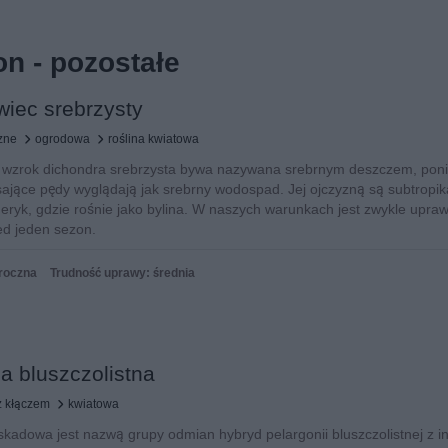
n - pozostałe
iec srebrzysty
czne
ogrodowa
roślina kwiatowa
a wzrok dichondra srebrzysta bywa nazywana srebrnym deszczem, pon
isające pędy wyglądają jak srebrny wodospad. Jej ojczyzną są subtropik
eryk, gdzie rośnie jako bylina. W naszych warunkach jest zwykle upra
ed jeden sezon.
oroczna
Trudność uprawy: średnia
a bluszczolistna
z kłączem
kwiatowa
skadowa jest nazwą grupy odmian hybryd pelargonii bluszczolistnej z i