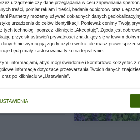
 gatunków, przy czym w naszych
przez urządzenie czy dane przeglądania w celu zapewniania sperson
szcza jej hybrydy i kultywary.
ych treści, pomiar reklam i treści, badanie odbiorców oraz ulepszan
e rozwijają się niezmordowanie
fani Partnerzy możemy używać dokładnych danych geolokalizacyjn
tykę urządzenia do celów identyfikacji. Ponieważ cenimy Twoją pry
z tych technologii poprzez kliknięcie „Akceptuję”. Zgoda jest dobro
ikając przycisk ustawień prywatności znajdujący się w lewym dolnym
a danych nie wymagają zgody użytkownika, ale masz prawo sprzeciw
ncje będą miały zastosowania tylko na tej witrynie.
szymi informacjami, abyś mógł świadomie i komfortowo korzystać z
gółowe informacje dotyczące przetwarzania Twoich danych znajdzi
s
oraz po kliknięciu w „Ustawienia”.
obszarów Morza Śródziemnego
egionie, ze względu na warunkową
zystkie części rośliny
USTAWIENIA
obną, ale też leczniczą i