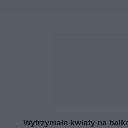
Typ rośliny
Rodzaj ulistni
Wybierz
Wybierz
Pokrój rośliny
Termin kwitni
Wybierz
Wybierz
Termin sadzenia
Trudność upr
Wybierz
Wybierz
Rodzaj gleby
Odporność na
Wybierz
Wybierz
Wytrzymałe kwiaty na balk
Wymaga przycinania
Odstrasza zw