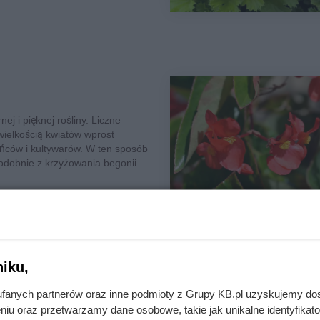
ej i pięknej rośliny. Liczne
 wielkością kwiatów wprost
ńców i kultywarów. W ten sposób
dobnie z krzyżowania begonii
iku,
fanych partnerów oraz inne podmioty z Grupy KB.pl uzyskujemy do
niu oraz przetwarzamy dane osobowe, takie jak unikalne identyfikat