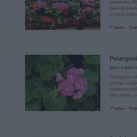
gatunkami. Wy
kaskady kwiat
w której brakuj
bylina
Trud
Pelargon
byliny
byliny
Pelargonia ra
pokroju, trad
wysokości rośl
tylko błękitu.
bylina
Trud