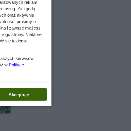
alizowanych reklam,
ie usług. Za zgodą
ych oraz aktywnie
watność, prosimy o
wolna i zawsze możesz
 rogu strony. Niektóre
ić się takiemu
 naszych serwisów
esz w
Polityce
Akceptuję