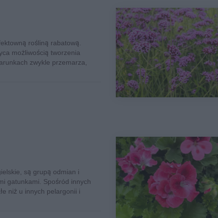
fektowną rośliną rabatową.
wyca możliwością tworzenia
warunkach zwykle przemarza,
ielskie, są grupą odmian i
mi gatunkami. Spośród innych
e niż u innych pelargonii i