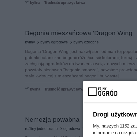
bylina
Trudność uprawy: łatwa
Begonia mieszańcowa 'Dragon Wing'
byliny
byliny ogrodowe
byliny ozdobne
Begonia 'Dragon Wing' jest nazwą serii odmian tej popularn
gatunki botaniczne begonii różniące się kolorami, formą i
zachęcają ogrodników do tworzenia wciąż nowych miesza
powstały niedawno "begonie smocze", powstałe prawdopo
stale kwitnącej z mieszańcami begonii bulwiastej.
bylina
Trudność uprawy: łatwa
Drogi użytkown
Nemezja powabna
My, naszych 1162 zau
rośliny jednoroczne
ogrodowa
roślina kwiatowa
informacje na urządze