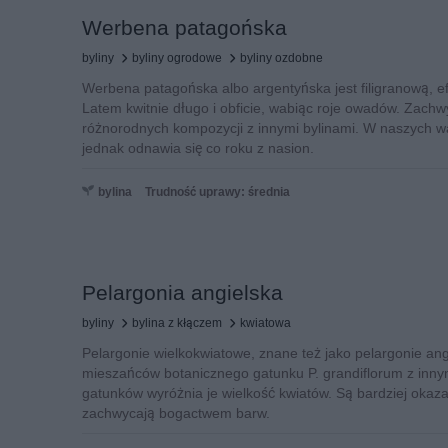
Werbena patagońska
byliny
byliny ogrodowe
byliny ozdobne
Werbena patagońska albo argentyńska jest filigranową, e
Latem kwitnie długo i obficie, wabiąc roje owadów. Zach
różnorodnych kompozycji z innymi bylinami. W naszych 
jednak odnawia się co roku z nasion.
bylina
Trudność uprawy: średnia
Pelargonia angielska
byliny
bylina z kłączem
kwiatowa
Pelargonie wielkokwiatowe, znane też jako pelargonie ang
mieszańców botanicznego gatunku P. grandiflorum z inny
gatunków wyróżnia je wielkość kwiatów. Są bardziej okazał
zachwycają bogactwem barw.