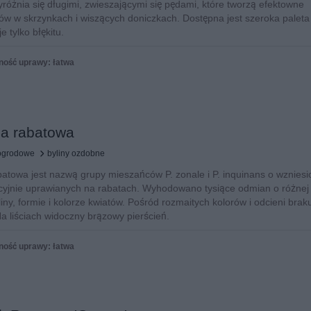
różnia się długimi, zwieszającymi się pędami, które tworzą efektowne
ów w skrzynkach i wiszących doniczkach. Dostępna jest szeroka paleta
e tylko błękitu.
ność uprawy: łatwa
ia rabatowa
 ogrodowe
byliny ozdobne
batowa jest nazwą grupy mieszańców P. zonale i P. inquinans o wznies
ycyjnie uprawianych na rabatach. Wyhodowano tysiące odmian o różnej
iny, formie i kolorze kwiatów. Pośród rozmaitych kolorów i odcieni brak
 Na liściach widoczny brązowy pierścień.
ność uprawy: łatwa