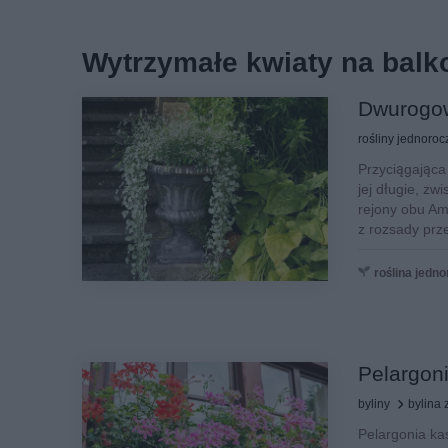
Wytrzymałe kwiaty na balko
Dwurogow
rośliny jednoro
Przyciągając
jej długie, zw
rejony obu Am
z rozsady prz
roślina jedn
Pelargoni
byliny
bylina 
Pelargonia ka