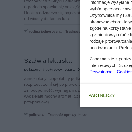
Pochodząca z Afryki Południowej nemezja liczy ponad 60
informacje wysyłane 
ogrodach spotyka się najczęściej nemezję powabną, a zwła
wybór spersonalizowan
Roślina odznacza się bajecznie kolorowymi kwiatami, któr
Użytkownika my i Zau
od wiosny do końca lata.
skanować charakterys
zgodę na korzystanie 
roślina jednoroczna
Trudność uprawy: łatwa
ją zmienić/wycofać kl
rodzaje przetwarzani
przetwarzaniu. Prefere
Zapoznaj się z poniż
Szałwia lekarska
internetowych. Szcze
półkrzewy
półkrzewy liściaste
roślina ozdobna
Prywatności i Cookie
Zimozielony, ciepłolubny półkrzew szałwii lekarskiej z 
rozprzestrzenił się po prawie całej Europie. W naszym r
zimoodporność, wymaga na zimę odpowiedniej ochrony. Ws
PARTNERZY
wydzielają mocny aromat. Szałwia lekarska jest rośliną ozd
przyprawową.
półkrzew
Trudność uprawy: łatwa