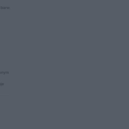
 barw,
ionym
uje