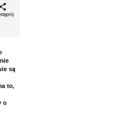
stępnij
o
nie
ie są
a to,
y o