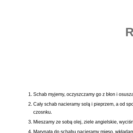
Schab myjemy, oczyszczamy go z błon i osusz
Cały schab nacieramy solą i pieprzem, a od sp
czosnku.
Mieszamy ze sobą olej, ziele angielskie, wyciś
Marynatą do schabu nacieramy mięso, wkładamy