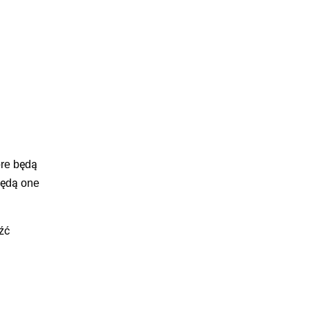
óre będą
będą one
źć