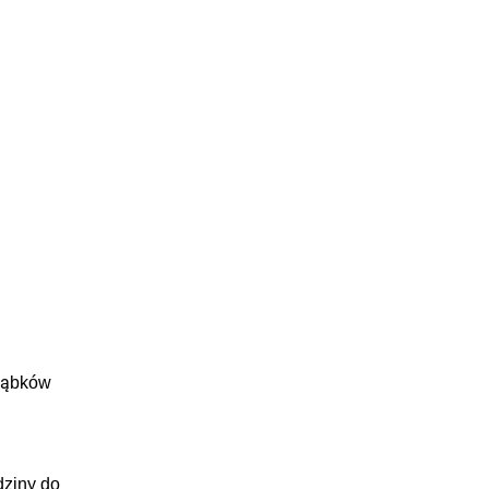
 ząbków
dziny do