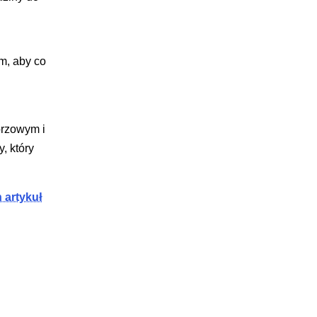
ym, aby co
przowym i
, który
n artykuł