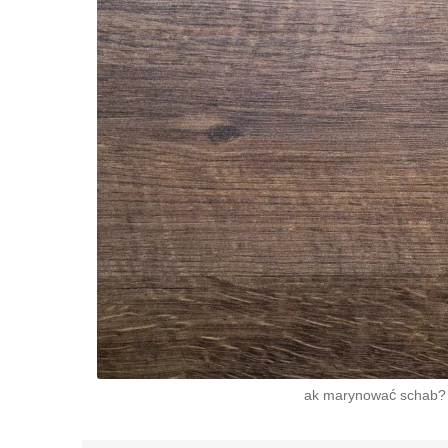
ak marynować schab? 