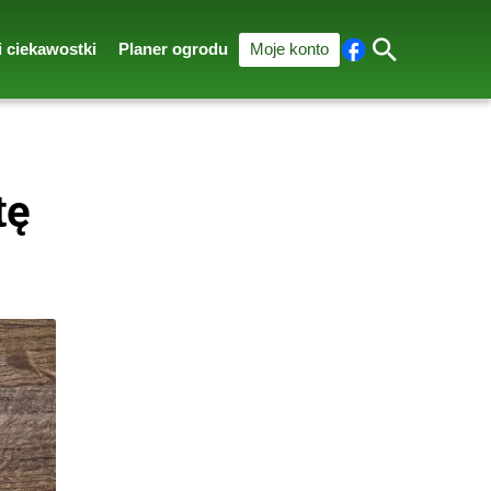
i ciekawostki
Planer ogrodu
Moje konto
Fa
Szu
ceb
kaj
ook
tę