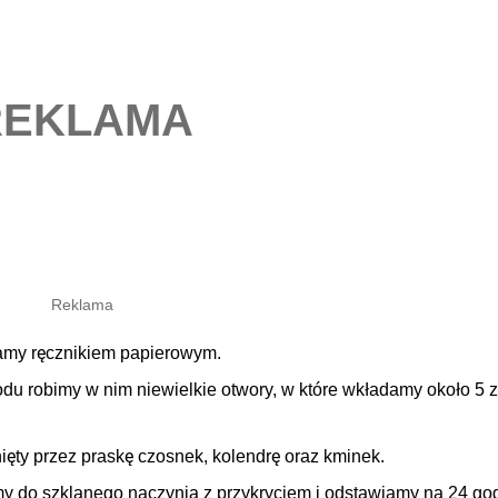
amy ręcznikiem papierowym.
odu robimy w nim niewielkie otwory, w które wkładamy około 5
nięty przez praskę czosnek, kolendrę oraz kminek.
 do szklanego naczynia z przykryciem i odstawiamy na 24 go