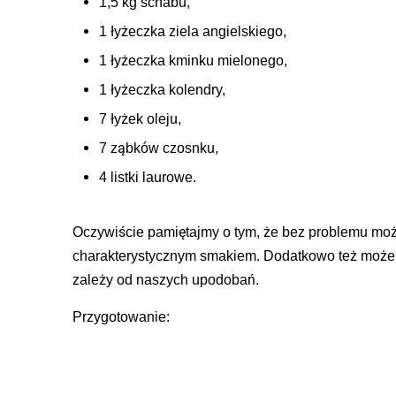
1,5 kg schabu,
1 łyżeczka ziela angielskiego,
1 łyżeczka kminku mielonego,
1 łyżeczka kolendry,
7 łyżek oleju,
7 ząbków czosnku,
4 listki laurowe.
Oczywiście pamiętajmy o tym, że bez problemu moż
charakterystycznym smakiem. Dodatkowo też możem
zależy od naszych upodobań.
Przygotowanie: