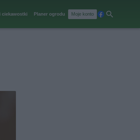
i ciekawostki
Planer ogrodu
Moje konto
Fa
Szu
ceb
kaj
ook