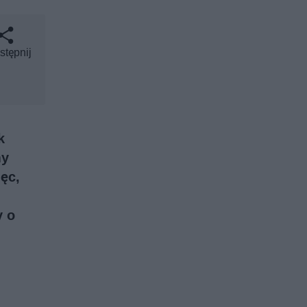
stępnij
k
my
ęc,
y o