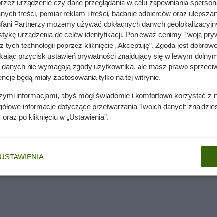
przez urządzenie czy dane przeglądania w celu zapewniania sperson
ych treści, pomiar reklam i treści, badanie odbiorców oraz ulepszan
fani Partnerzy możemy używać dokładnych danych geolokalizacyjn
tykę urządzenia do celów identyfikacji. Ponieważ cenimy Twoją pry
z tych technologii poprzez kliknięcie „Akceptuję”. Zgoda jest dobro
ikając przycisk ustawień prywatności znajdujący się w lewym dolnym
a danych nie wymagają zgody użytkownika, ale masz prawo sprzeciw
ncje będą miały zastosowania tylko na tej witrynie.
szymi informacjami, abyś mógł świadomie i komfortowo korzystać z
gółowe informacje dotyczące przetwarzania Twoich danych znajdzi
s
oraz po kliknięciu w „Ustawienia”.
USTAWIENIA