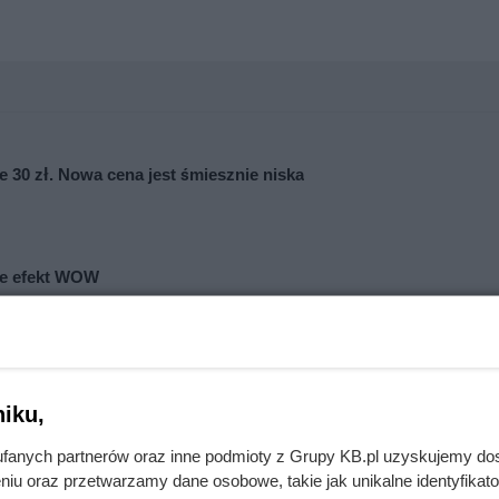
 30 zł. Nowa cena jest śmiesznie niska
aje efekt WOW
iku,
fanych partnerów oraz inne podmioty z Grupy KB.pl uzyskujemy do
niu oraz przetwarzamy dane osobowe, takie jak unikalne identyfikat