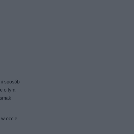
ni sposób
e o tym,
y smak
 w occie,