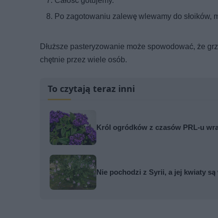
Całość gotujemy.
Po zagotowaniu zalewę wlewamy do słoików, mo
Dłuższe pasteryzowanie może spowodować, że grzy
chętnie przez wiele osób.
To czytają teraz inni
Król ogródków z czasów PRL-u wrac
Nie pochodzi z Syrii, a jej kwiaty s