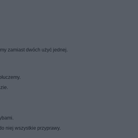
my zamiast dwóch użyć jednej.
 płuczemy.
zie.
ybami.
 niej wszystkie przyprawy.