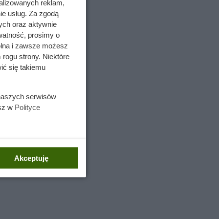
alizowanych reklam,
ie usług. Za zgodą
ych oraz aktywnie
watność, prosimy o
wolna i zawsze możesz
 rogu strony. Niektóre
ić się takiemu
 naszych serwisów
esz w
Polityce
Akceptuję