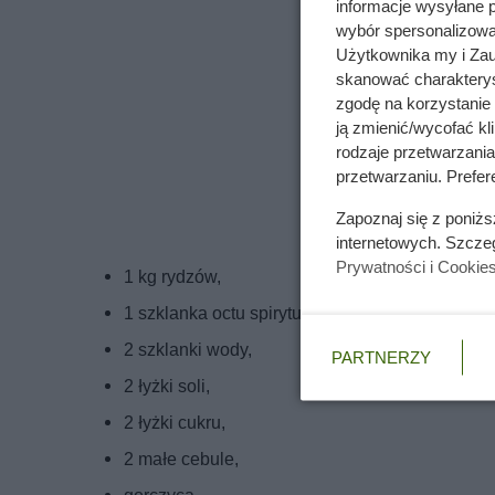
informacje wysyłane 
wybór spersonalizowan
Użytkownika my i Zau
skanować charakterys
zgodę na korzystanie 
ją zmienić/wycofać kl
rodzaje przetwarzani
przetwarzaniu. Prefere
Zapoznaj się z poniż
internetowych. Szcze
Prywatności i Cookie
1 kg rydzów,
1 szklanka octu spirytusowego 10%,
2 szklanki wody,
PARTNERZY
2 łyżki soli,
2 łyżki cukru,
2 małe cebule,