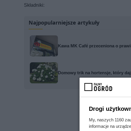
Składniki:
Najpopularniejsze artykuły
Kawa MK Café przeceniona o prawie
Domowy trik na hortensje, który d
Drogi użytkown
My, naszych 1160 zau
informacje na urządze