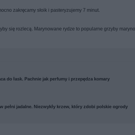
cno zakręcamy słoik i pasteryzujemy 7 minut.
by się rozlecą. Marynowane rydze to popularne grzyby mary
a do łask. Pachnie jak perfumy i przepędza komary
ą w pełni jadalne. Niezwykły krzew, który zdobi polskie ogrody