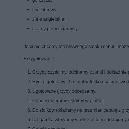
gorczyca,
liść laurowy,
ziele angielskie,
czarny pieprz ziarnisty.
Jeśli nie chcemy intensywnego smaku cebuli, może
Przygotowanie:
Grzyby czyścimy, odcinamy trzonki i dokładnie
Rydze gotujemy 15 minut w lekko osolonej wod
Ugotowane grzyby odcedzamy.
Cebulę obieramy i kroimy w piórka.
Do słoików układamy na przemian cebulę z grz
Do garnka wlewamy wodę z octem i dodajemy do