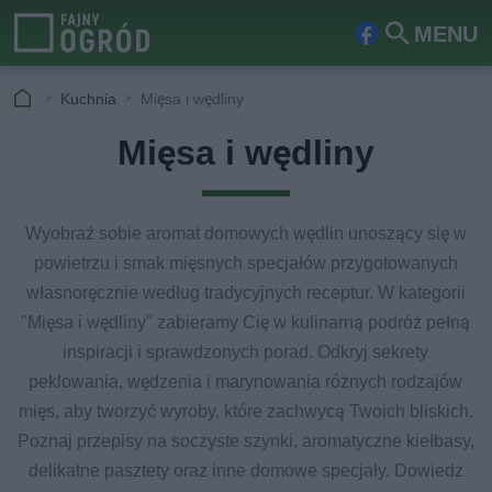
MENU
Fa
Szu
ceb
kaj
Kuchnia
Mięsa i wędliny
ook
Mięsa i wędliny
Wyobraź sobie aromat domowych wędlin unoszący się w
powietrzu i smak mięsnych specjałów przygotowanych
własnoręcznie według tradycyjnych receptur. W kategorii
"Mięsa i wędliny" zabieramy Cię w kulinarną podróż pełną
inspiracji i sprawdzonych porad. Odkryj sekrety
peklowania, wędzenia i marynowania różnych rodzajów
mięs, aby tworzyć wyroby, które zachwycą Twoich bliskich.
Poznaj przepisy na soczyste szynki, aromatyczne kiełbasy,
delikatne pasztety oraz inne domowe specjały. Dowiedz