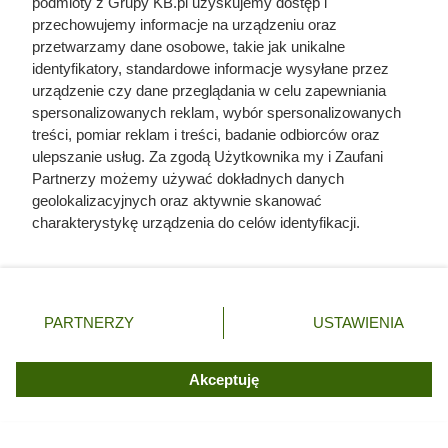
podmioty z Grupy KB.pl uzyskujemy dostęp i
przechowujemy informacje na urządzeniu oraz
przetwarzamy dane osobowe, takie jak unikalne
identyfikatory, standardowe informacje wysyłane przez
urządzenie czy dane przeglądania w celu zapewniania
spersonalizowanych reklam, wybór spersonalizowanych
treści, pomiar reklam i treści, badanie odbiorców oraz
ulepszanie usług. Za zgodą Użytkownika my i Zaufani
Partnerzy możemy używać dokładnych danych
geolokalizacyjnych oraz aktywnie skanować
charakterystykę urządzenia do celów identyfikacji.
Ponieważ cenimy Twoją prywatność, prosimy o zgodę na
korzystanie z tych technologii poprzez kliknięcie
„Akceptuję”. Zgoda jest dobrowolna i zawsze możesz ją
zmienić/wycofać klikając przycisk ustawień prywatności
PARTNERZY
USTAWIENIA
znajdujący się w lewym dolnym rogu strony. Niektóre
rodzaje przetwarzania danych nie wymagają zgody
użytkownika, ale masz prawo sprzeciwić się takiemu
Akceptuję
przetwarzaniu. Preferencje będą miały zastosowania tylko
na tej witrynie.