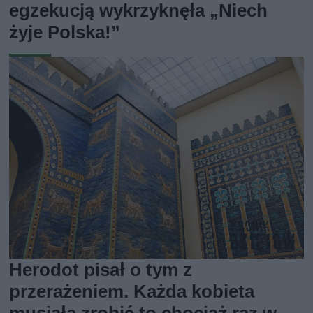
egzekucją wykrzyknęła „Niech
żyje Polska!”
Herodot pisał o tym z
przerażeniem. Każda kobieta
musiała zrobić to chociaż raz w