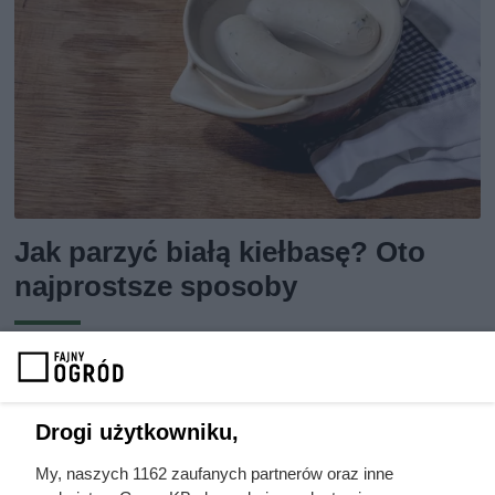
Jak parzyć białą kiełbasę? Oto
najprostsze sposoby
Jak parzyć białą kiełbasę? Sprawdź, jak długo to robić i jak
prawidłowo przygotować wodę do tego zabiegu.
Drogi użytkowniku,
My, naszych 1162 zaufanych partnerów oraz inne