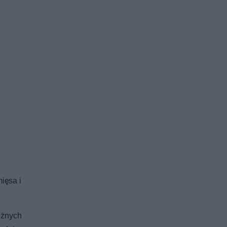
ięsa i
óżnych