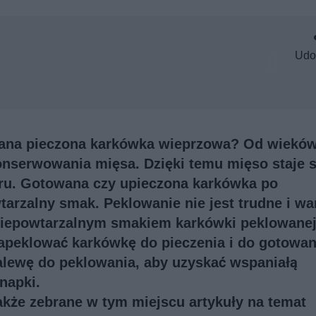
Udo
owana pieczona karkówka wieprzowa? Od wiekó
nserwowania mięsa. Dzięki temu mięso staje s
oru. Gotowana czy upieczona karkówka po
rzalny smak. Peklowanie nie jest trudne i war
niepowtarzalnym smakiem karkówki peklowanej
apeklować karkówkę do pieczenia i do gotowan
zalewę do peklowania, aby uzyskać wspaniałą
napki.
także
zebrane w tym miejscu artykuły na temat