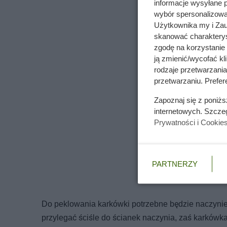
informacje wysyłane 
wybór spersonalizowan
Użytkownika my i Zau
skanować charakterys
zgodę na korzystanie 
ją zmienić/wycofać kl
rodzaje przetwarzani
przetwarzaniu. Prefere
Zapoznaj się z poniż
internetowych. Szcze
Prywatności i Cookie
PARTNERZY
Do peklowania karkówki potrzebne będzie naczyni
przylegać ściśle do ścianek naczynia, zaś karków