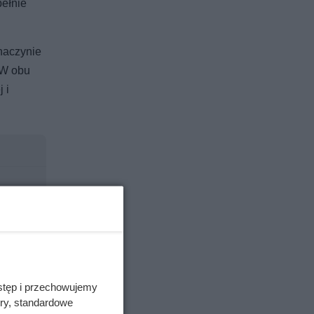
ełnie
naczynie
 W obu
 i
stęp i przechowujemy
ory, standardowe