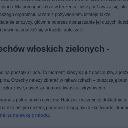
eniach. Ma pomagać także w leczeniu cukrzycy. Uważa się takż
aszego organizmu razem z pożywieniem. Istnieje także
anie tarczycy, głównie poprzez dostarczanie jej dużych ilości
i powinna znaleźć się w każdej apteczce.
zechów włoskich zielonych -
 na początku lipca. To moment, kiedy są już dość duże, a jes
upina. Orzechy należy zbierać w rękawiczkach – puszczają brun
zo ciężko zmyć, nawet za pomocą kwasku cytrynowego.
wana z pokrojonych owoców. Należy je wcześniej dokładnie u
ąć bardzo ostrym nożem, ponieważ mogą być lekko twarde i trudn
sami na nalewkę z miodu
.