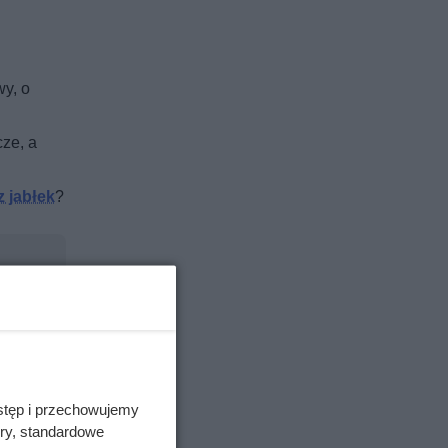
wy, o
cze, a
z jabłek
?
stęp i przechowujemy
ory, standardowe