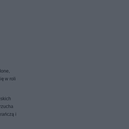
lone,
ę w roli
skich
brzucha
rańczą i