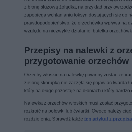
z błoną śluzową żołądka, na przykład przy owrzodz
zapobiega wchłanianiu toksyn dostających się do n
prawdopodobieństwo, że orzechówka wpływa na dział
względu na niezwykłe działanie, butelka orzechówk
Przepisy na nalewki z or
przygotowanie orzechów
Orzechy włoskie na nalewkę powinny zostać zebrane
zieloną skorupką nie zaczęła się pojawiać twarda ł
który na długo pozostaje na dłoniach i który bard
Nalewka z orzechów włoskich musi zostać przygoto
rozkroić na połówki lub ćwiartki. Owoce należy ci
rozdzielenia. Sprawdź także
ten artykuł z przepi