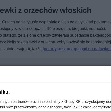
lewki z orzechów włoskich
. Orzech na spirytusie wspaniale działa na cały układ pokarmo
dostępny w wielu sklepach. Bóle brzucha, biegunki, nudności,
o dlatego, że zielone orzechy zawierają substancje bakteriobój
czy kieliszek nalewki z orzecha, żeby pozbyć się bezpośredniej
 zainteresuje cię także
ten artykuł z przepisami na nalewkę 
 30 zł. Nowa cena jest śmiesznie niska
iku,
fanych partnerów oraz inne podmioty z Grupy KB.pl uzyskujemy do
nie wchodzi do domów. Polacy nie wiedzą, jak reagować
niu oraz przetwarzamy dane osobowe, takie jak unikalne identyfikat