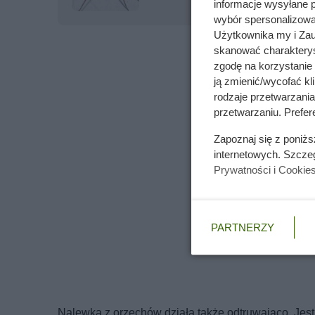
informacje wysyłane 
wybór spersonalizowan
Użytkownika my i Zau
skanować charakterys
zgodę na korzystanie 
ją zmienić/wycofać kl
rodzaje przetwarzani
przetwarzaniu. Prefere
Zapoznaj się z poniż
internetowych. Szcze
Prywatności i Cookie
PARTNERZY
Nalewka z orzechów działa także odtruwająco. Jes