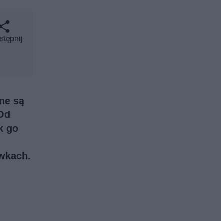
stępnij
ne są
 Od
k go
ewkach
.