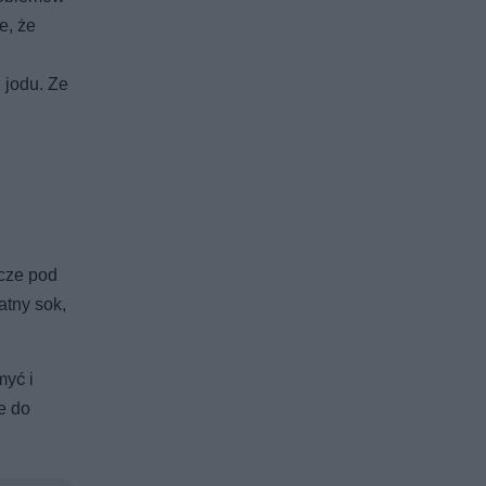
e, że
 jodu. Ze
zcze pod
atny sok,
myć i
e do