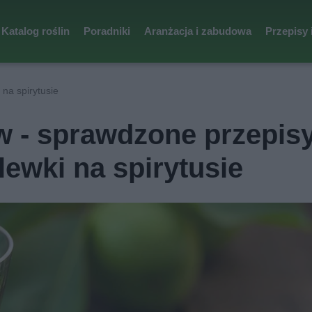
Katalog roślin
Poradniki
Aranżacja i zabudowa
Przepisy 
na spirytusie
w - sprawdzone przepis
lewki na spirytusie