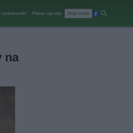
i ciekawostki
Planer ogrodu
Moje konto
Fa
Szu
ceb
kaj
ook
y na