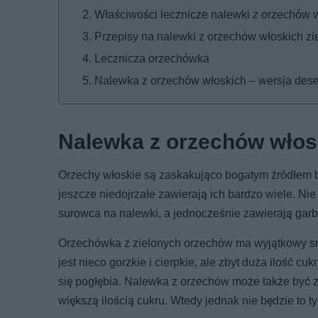
Właściwości lecznicze nalewki z orzechów 
Przepisy na nalewki z orzechów włoskich z
Lecznicza orzechówka
Nalewka z orzechów włoskich – wersja des
Nalewka z orzechów włos
Orzechy włoskie są zaskakująco bogatym źródłem ba
jeszcze niedojrzałe zawierają ich bardzo wiele. Nie m
surowca na nalewki, a jednocześnie zawierają garbn
Orzechówka z zielonych orzechów ma wyjątkowy sm
jest nieco gorzkie i cierpkie, ale zbyt duża ilość c
się pogłębia. Nalewka z orzechów może także być zr
większą ilością cukru. Wtedy jednak nie będzie to 