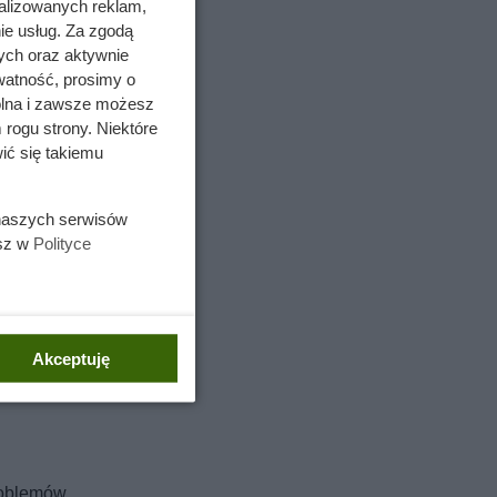
alizowanych reklam,
ie usług. Za zgodą
ych oraz aktywnie
watność, prosimy o
wolna i zawsze możesz
 rogu strony. Niektóre
ić się takiemu
 naszych serwisów
esz w
Polityce
Akceptuję
problemów