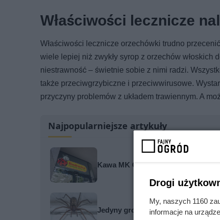
Właściwości lecznicze na
Właściwości lecznicze orzechówki trudno przecenić
wiele lepiej niż zwykły syrop z orzechów włoskich 
niestrawność – świetnie sobie z nimi radzi. Wszystk
także przeciwgrzybiczne i przeciwwirusowe. Wystar
przyczyny problemów z układem trawiennym. A może
Najpopularniejsze artykuły
Kawa MK Café przeceniona o prawie
Drogi użytkown
My, naszych 1160 zau
Jedyny groźny pająk w Polsce właś
informacje na urządze