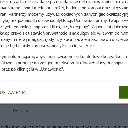
przez urządzenie czy dane przeglądania w celu zapewniania sperson
ych treści, pomiar reklam i treści, badanie odbiorców oraz ulepszan
fani Partnerzy możemy używać dokładnych danych geolokalizacyjn
tykę urządzenia do celów identyfikacji. Ponieważ cenimy Twoją pry
z tych technologii poprzez kliknięcie „Akceptuję”. Zgoda jest dobro
ikając przycisk ustawień prywatności znajdujący się w lewym dolnym
a danych nie wymagają zgody użytkownika, ale masz prawo sprzeciw
ncje będą miały zastosowania tylko na tej witrynie.
szymi informacjami, abyś mógł świadomie i komfortowo korzystać z
gółowe informacje dotyczące przetwarzania Twoich danych znajdzi
s
oraz po kliknięciu w „Ustawienia”.
USTAWIENIA
t delikatna, więc można ją stosować nawet w czasie leczenia 