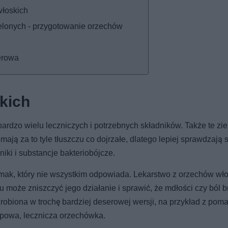
włoskich
ielonych - przygotowanie orzechów
erowa
kich
rdzo wielu leczniczych i potrzebnych składników. Także te zie
ają za to tyle tłuszczu co dojrzałe, dlatego lepiej sprawdzają si
iki i substancje bakteriobójcze.
ak, który nie wszystkim odpowiada. Lekarstwo z orzechów wło
ukru może zniszczyć jego działanie i sprawić, że mdłości czy ból 
obiona w trochę bardziej deserowej wersji, na przykład z poma
typowa, lecznicza orzechówka.