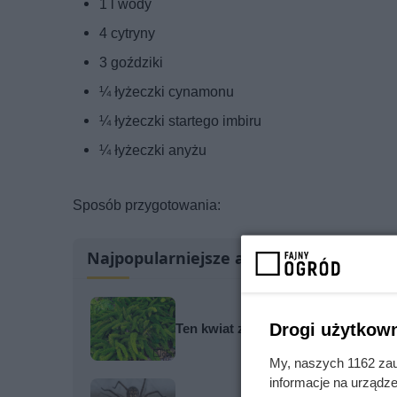
1 l wody
4 cytryny
3 goździki
¼ łyżeczki cynamonu
¼ łyżeczki startego imbiru
¼ łyżeczki anyżu
Sposób przygotowania:
Najpopularniejsze artykuły
Drogi użytkown
Ten kwiat z PRL wraca do łask – zob
My, naszych 1162 zau
informacje na urządze