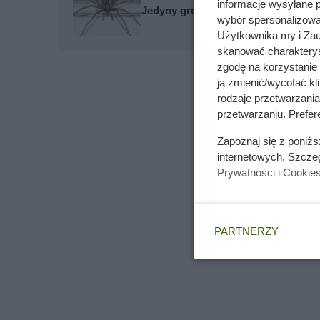
informacje wysyłane 
Jedyny groźny pająk w Polsce właś
wybór spersonalizowan
Użytkownika my i Zau
skanować charakterys
zgodę na korzystanie 
ją zmienić/wycofać kl
rodzaje przetwarzani
przetwarzaniu. Prefere
Zapoznaj się z poniż
internetowych. Szcze
Prywatności i Cookie
PARTNERZY