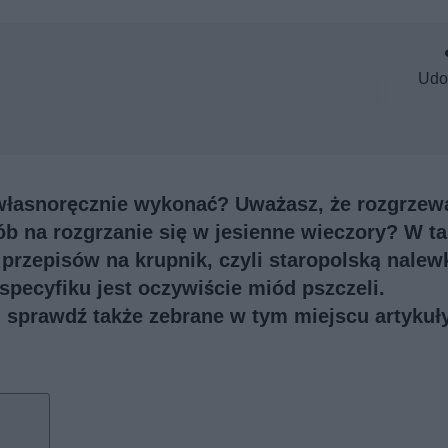
Udo
własnoręcznie wykonać? Uważasz, że rozgrzew
b na rozgrzanie się w jesienne wieczory? W t
h przepisów na krupnik, czyli staropolską nalew
ecyfiku jest oczywiście miód pszczeli.
i, sprawdź także
zebrane w tym miejscu artykuł