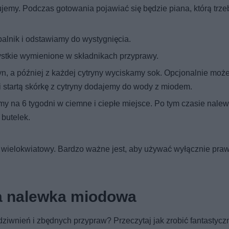
emy. Podczas gotowania pojawiać się będzie piana, którą trze
alnik i odstawiamy do wystygnięcia.
tkie wymienione w składnikach przyprawy.
yn, a później z każdej cytryny wyciskamy sok. Opcjonalnie mo
i startą skórkę z cytryny dodajemy do wody z miodem.
 na 6 tygodni w ciemne i ciepłe miejsce. Po tym czasie nalew
 butelek.
 wielokwiatowy. Bardzo ważne jest, aby używać wyłącznie pr
ka nalewka miodowa
dziwnień i zbędnych przypraw? Przeczytaj jak zrobić fantastyczn