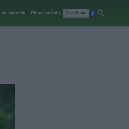
i ciekawostki
Planer ogrodu
Moje konto
Fa
Szu
ceb
kaj
ook