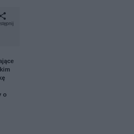
stępnij
ające
akim
kę
y o