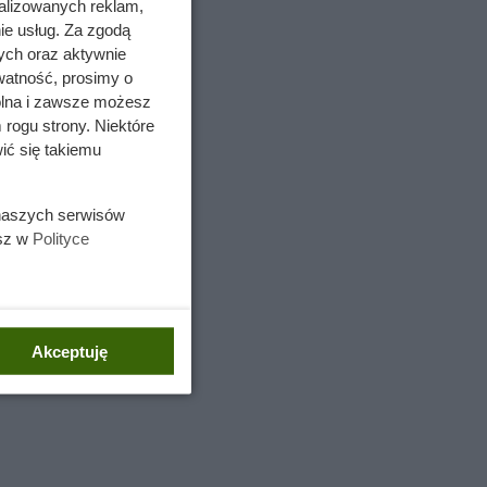
alizowanych reklam,
ie usług. Za zgodą
ych oraz aktywnie
watność, prosimy o
wolna i zawsze możesz
 rogu strony. Niektóre
ić się takiemu
 naszych serwisów
esz w
Polityce
Akceptuję