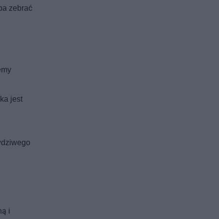
ba zebrać
żemy
ka jest
awdziwego
ą i