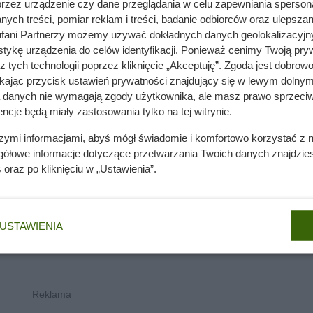
przez urządzenie czy dane przeglądania w celu zapewniania sperson
nie wchodzi do domów. Polacy nie wiedzą, jak reagować
ych treści, pomiar reklam i treści, badanie odbiorców oraz ulepszan
fani Partnerzy możemy używać dokładnych danych geolokalizacyjn
tykę urządzenia do celów identyfikacji. Ponieważ cenimy Twoją pry
z tych technologii poprzez kliknięcie „Akceptuję”. Zgoda jest dobro
ikając przycisk ustawień prywatności znajdujący się w lewym dolnym
a danych nie wymagają zgody użytkownika, ale masz prawo sprzeciw
ncje będą miały zastosowania tylko na tej witrynie.
szymi informacjami, abyś mógł świadomie i komfortowo korzystać z
gółowe informacje dotyczące przetwarzania Twoich danych znajdzi
s
oraz po kliknięciu w „Ustawienia”.
USTAWIENIA