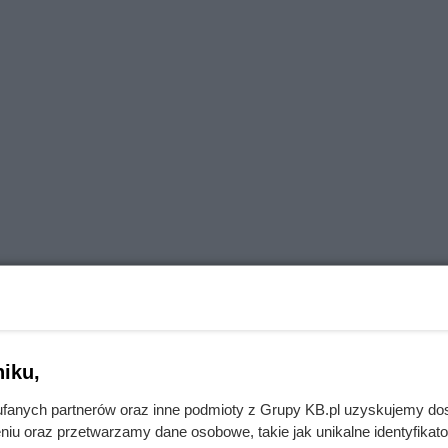
iku,
acz, jak go nie zabić!
fanych partnerów oraz inne podmioty z Grupy KB.pl uzyskujemy do
niu oraz przetwarzamy dane osobowe, takie jak unikalne identyfikat