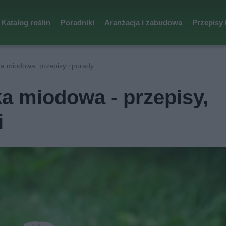
Katalog roślin
Poradniki
Aranżacja i zabudowa
Przepisy 
a miodowa: przepisy i porady
a miodowa - przepisy,
i