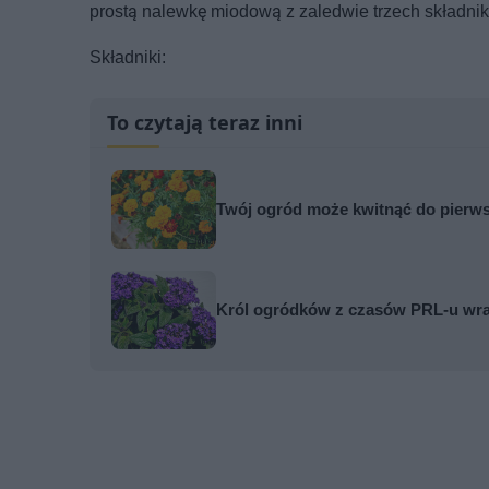
prostą nalewkę miodową z zaledwie trzech składn
Składniki:
To czytają teraz inni
Twój ogród może kwitnąć do pierws
Król ogródków z czasów PRL-u wrac