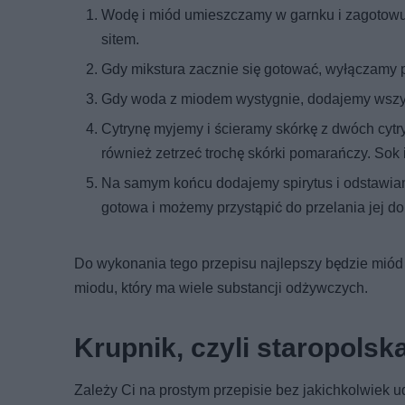
Wodę i miód umieszczamy w garnku i zagotowuj
sitem.
Gdy mikstura zacznie się gotować, wyłączamy p
Gdy woda z miodem wystygnie, dodajemy wszys
Cytrynę myjemy i ścieramy skórkę z dwóch cytr
również zetrzeć trochę skórki pomarańczy. Sok 
Na samym końcu dodajemy spirytus i odstawiamy
gotowa i możemy przystąpić do przelania jej do
Do wykonania tego przepisu najlepszy będzie miód
miodu, który ma wiele substancji odżywczych.
Krupnik, czyli staropols
Zależy Ci na prostym przepisie bez jakichkolwiek u