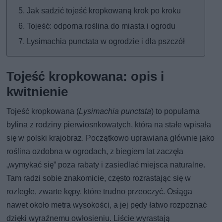
Jak sadzić tojeść kropkowaną krok po kroku
Tojeść: odporna roślina do miasta i ogrodu
Lysimachia punctata w ogrodzie i dla pszczół
Tojeść kropkowana: opis i
kwitnienie
Tojeść kropkowana (
Lysimachia punctata
) to popularna
bylina z rodziny pierwiosnkowatych, która na stałe wpisała
się w polski krajobraz. Początkowo uprawiana głównie jako
roślina ozdobna w ogrodach, z biegiem lat zaczęła
„wymykać się” poza rabaty i zasiedlać miejsca naturalne.
Tam radzi sobie znakomicie, często rozrastając się w
rozległe, zwarte kępy, które trudno przeoczyć. Osiąga
nawet około metra wysokości, a jej pędy łatwo rozpoznać
dzięki wyraźnemu owłosieniu. Liście wyrastają