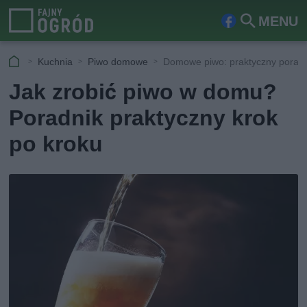
MENU
Fa
Szu
ceb
kaj
Kuchnia
Piwo domowe
Domowe piwo: praktyczny poradn
ook
Jak zrobić piwo w domu?
Poradnik praktyczny krok
po kroku