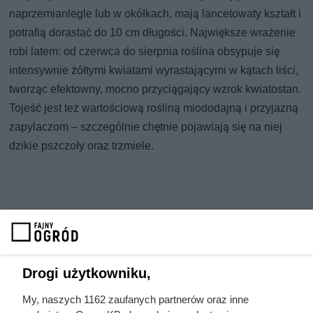
naprzemianlegle lub w okółkach, mają lancetowaty kształt i
potrafią dorastać do 10 cm długości. Największe wrażenie
robi latem: od czerwca do sierpnia roślina obsypuje się
intensywnie żółtymi kwiatami wyrastającymi w kątach liści,
tworząc efektowny, mocno przyciągający wzrok kwiatostan.
Tojeść jest też wartościową rośliną miododajną i przyjazną
zapylaczom – szczególnie chętnie pojawiają się na niej
dzikie pszczoły oraz trzmiele.
Drogi użytkowniku,
My, naszych 1162 zaufanych partnerów oraz inne