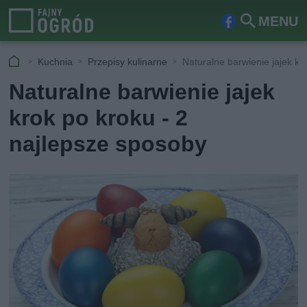
MENU
Fa
Szu
ceb
kaj
Kuchnia
Przepisy kulinarne
Naturalne barwienie jajek kr
ook
Naturalne barwienie jajek
krok po kroku - 2
najlepsze sposoby