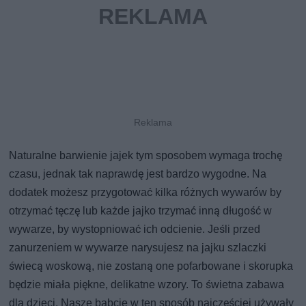
Naturalne barwienie jajek tym sposobem wymaga trochę
czasu, jednak tak naprawdę jest bardzo wygodne. Na
dodatek możesz przygotować kilka różnych wywarów by
otrzymać tęczę lub każde jajko trzymać inną długość w
wywarze, by wystopniować ich odcienie. Jeśli przed
zanurzeniem w wywarze narysujesz na jajku szlaczki
świecą woskową, nie zostaną one pofarbowane i skorupka
będzie miała piękne, delikatne wzory. To świetna zabawa
dla dzieci. Nasze babcie w ten sposób najczęściej używały