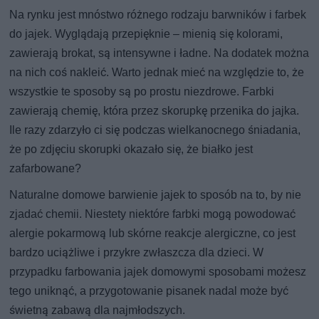
Na rynku jest mnóstwo różnego rodzaju barwników i farbek
do jajek. Wyglądają przepięknie – mienią się kolorami,
zawierają brokat, są intensywne i ładne. Na dodatek można
na nich coś nakleić. Warto jednak mieć na względzie to, że
wszystkie te sposoby są po prostu niezdrowe. Farbki
zawierają chemię, która przez skorupkę przenika do jajka.
Ile razy zdarzyło ci się podczas wielkanocnego śniadania,
że po zdjęciu skorupki okazało się, że białko jest
zafarbowane?
Naturalne domowe barwienie jajek to sposób na to, by nie
zjadać chemii. Niestety niektóre farbki mogą powodować
alergie pokarmową lub skórne reakcje alergiczne, co jest
bardzo uciążliwe i przykre zwłaszcza dla dzieci. W
przypadku farbowania jajek domowymi sposobami możesz
tego uniknąć, a przygotowanie pisanek nadal może być
świetną zabawą dla najmłodszych.