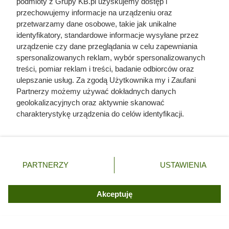
podmioty z Grupy KB.pl uzyskujemy dostęp i
przechowujemy informacje na urządzeniu oraz
przetwarzamy dane osobowe, takie jak unikalne
identyfikatory, standardowe informacje wysyłane przez
urządzenie czy dane przeglądania w celu zapewniania
spersonalizowanych reklam, wybór spersonalizowanych
treści, pomiar reklam i treści, badanie odbiorców oraz
ulepszanie usług. Za zgodą Użytkownika my i Zaufani
Partnerzy możemy używać dokładnych danych
geolokalizacyjnych oraz aktywnie skanować
charakterystykę urządzenia do celów identyfikacji.
Ponieważ cenimy Twoją prywatność, prosimy o zgodę na
korzystanie z tych technologii poprzez kliknięcie
„Akceptuję”. Zgoda jest dobrowolna i zawsze możesz ją
zmienić/wycofać klikając przycisk ustawień prywatności
PARTNERZY
USTAWIENIA
znajdujący się w lewym dolnym rogu strony. Niektóre
rodzaje przetwarzania danych nie wymagają zgody
użytkownika, ale masz prawo sprzeciwić się takiemu
Akceptuję
przetwarzaniu. Preferencje będą miały zastosowania tylko
na tej witrynie.