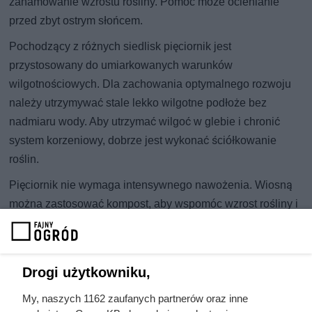
zahamowanie wzrostu rośliny. Pomóc może ocienianie
przed zbyt ostrym słońcem.
Pochodzący z różnych siedlisk pięciornik jest
przystosowany do umiarkowanych warunków
wilgotnościowych. Dla zachowania optymalnego rozwoju
należy utrzymywać stale lekko wilgotne podłoże bez
nadmiaru wody. Aby utrzymać wilgoć w glebie i chronić
system korzeniowy, dobrze jest wykonać ściółkowanie
roślin.
Pięciornik nie wymaga intensywnego nawożenia. Wiosną
można zastosować kompost, aby wspomóc wzrost rośliny i
kwitnienie. Przekwitłe kwiaty należy regularnie usuwać,
aby pobudzić rozwój nowych, a także zadbać o wygląd
rośliny. Usuwać trzeba też martwe lub uszkodzone pędy.
Drogi użytkowniku,
podział starszych kęp pięciornika co kilka lat odmładza
roślinę i zachowuje jej witalność.
My, naszych 1162 zaufanych partnerów oraz inne