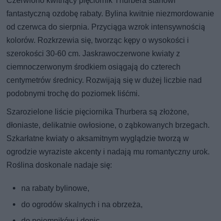
Czerwiono kwitnący pięciornik Thurbera stanowi
fantastyczną ozdobę rabaty. Bylina kwitnie niezmordowanie
od czerwca do sierpnia. Przyciąga wzrok intensywnością
kolorów. Rozkrzewia się, tworząc kępy o wysokości i
szerokości 30-60 cm. Jaskrawoczerwone kwiaty z
ciemnoczerwonym środkiem osiągają do czterech
centymetrów średnicy. Rozwijają się w dużej liczbie nad
podobnymi trochę do poziomek liśćmi.
Szarozielone liście pięciornika Thurbera są złożone,
dłoniaste, delikatnie owłosione, o ząbkowanych brzegach.
Szkarłatne kwiaty o aksamitnym wyglądzie tworzą w
ogrodzie wyraziste akcenty i nadają mu romantyczny urok.
Roślina doskonale nadaje się:
na rabaty bylinowe,
do ogrodów skalnych i na obrzeża,
do pojemników i donic,