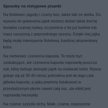
Sposoby na nietypowe pisanki
Na fioletowo: jagody i czarny bez, także taki ze słoika. Do
wywaru do gotowania jajek możesz dodać także trochę
kwiatów czarnej malwy, oczywiście o ile już kwitnie lub
masz ususzoną z poprzedniego sezonu. Dzięki niej jajka
będą miały intensywnie fioletowy, bardziej atramentowy
kolor.
Na niebiesko: czerwona kapusta. To może być
zaskakujące, ale czerwona kapusta naprawdę puszcza
sok, który farbuje skorupki jajek na niebieski kolor. Wywar
gotuje się aż 30-40 minut, potrzebna jest do tego cała
główka kapusty, a jajka powinny leżakować w
przestudzonym płynie nawet całą noc, ale efekt jest
naprawdę niezwykły.
Na czarno: szyszki olchy. Małe, czarne, niepozorne