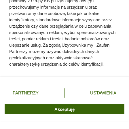
podmioty z Grupy KB.pl uzyskujemy dostęp i
Tak przygotowane gołąbki możemy upiec, przygotować w
przechowujemy informacje na urządzeniu oraz
szybkowarze lub zamrozić.
przetwarzamy dane osobowe, takie jak unikalne
identyfikatory, standardowe informacje wysyłane przez
Zapiekanka z białą kiełbasą
urządzenie czy dane przeglądania w celu zapewniania
spersonalizowanych reklam, wybór spersonalizowanych
treści, pomiar reklam i treści, badanie odbiorców oraz
Chcesz przygotować ciekawe danie obiadowe dla rodziny i
ulepszanie usług. Za zgodą Użytkownika my i Zaufani
urozmaicić swoje menu? W takim razie wypróbuj świetny
Partnerzy możemy używać dokładnych danych
przepis na zapiekankę z białą kiełbasą.
geolokalizacyjnych oraz aktywnie skanować
charakterystykę urządzenia do celów identyfikacji.
Składniki:
Ponieważ cenimy Twoją prywatność, prosimy o zgodę na
korzystanie z tych technologii poprzez kliknięcie
5 białych kiełbas,
„Akceptuję”. Zgoda jest dobrowolna i zawsze możesz ją
1 kg ziemniaków,
zmienić/wycofać klikając przycisk ustawień prywatności
PARTNERZY
USTAWIENIA
znajdujący się w lewym dolnym rogu strony. Niektóre
1 papryka czerwona,
rodzaje przetwarzania danych nie wymagają zgody
1 jabłko,
użytkownika, ale masz prawo sprzeciwić się takiemu
Akceptuję
przetwarzaniu. Preferencje będą miały zastosowania tylko
przyprawa staropolska,
na tej witrynie.
sól,