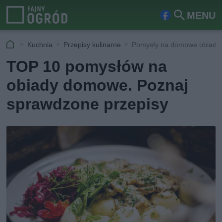
MENU
Fa
Szu
ceb
kaj
Kuchnia
Przepisy kulinarne
Pomysły na domowe obiady:
ook
TOP 10 pomysłów na
obiady domowe. Poznaj
sprawdzone przepisy