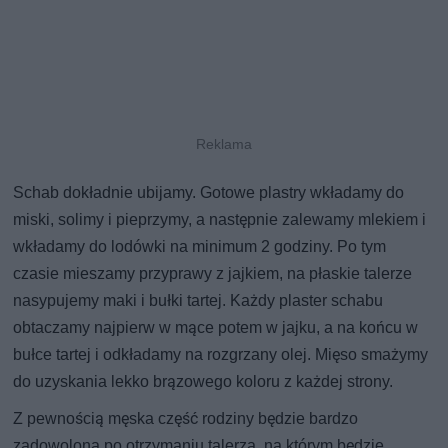
Schab dokładnie ubijamy. Gotowe plastry wkładamy do
miski, solimy i pieprzymy, a następnie zalewamy mlekiem i
wkładamy do lodówki na minimum 2 godziny. Po tym
czasie mieszamy przyprawy z jajkiem, na płaskie talerze
nasypujemy maki i bułki tartej. Każdy plaster schabu
obtaczamy najpierw w mące potem w jajku, a na końcu w
bułce tartej i odkładamy na rozgrzany olej. Mięso smażymy
do uzyskania lekko brązowego koloru z każdej strony.
Z pewnością męska część rodziny będzie bardzo
zadowolona po otrzymaniu talerza, na którym będzie