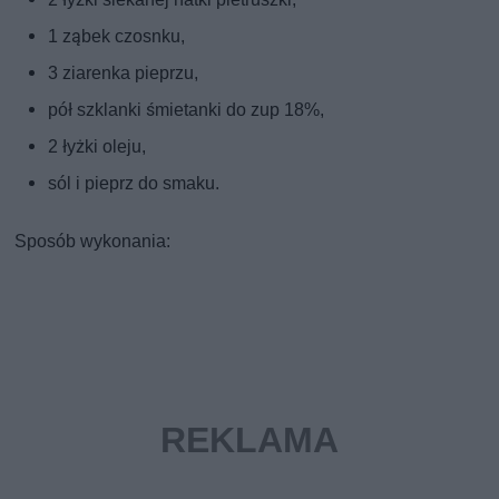
1 ząbek czosnku,
3 ziarenka pieprzu,
pół szklanki śmietanki do zup 18%,
2 łyżki oleju,
sól i pieprz do smaku.
Sposób wykonania: