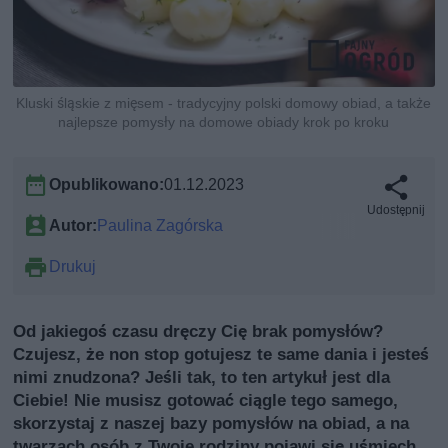
Kluski śląskie z mięsem - tradycyjny polski domowy obiad, a także
najlepsze pomysły na domowe obiady krok po kroku
Opublikowano:
01.12.2023
Udostępnij
Autor:
Paulina Zagórska
Drukuj
Od jakiegoś czasu dręczy Cię brak pomysłów?
Czujesz, że non stop gotujesz te same dania i jesteś
nimi znudzona? Jeśli tak, to ten artykuł jest dla
Ciebie! Nie musisz gotować ciągle tego samego,
skorzystaj z naszej bazy pomysłów na obiad, a na
twarzach osób z Twoje rodziny pojawi się uśmiech