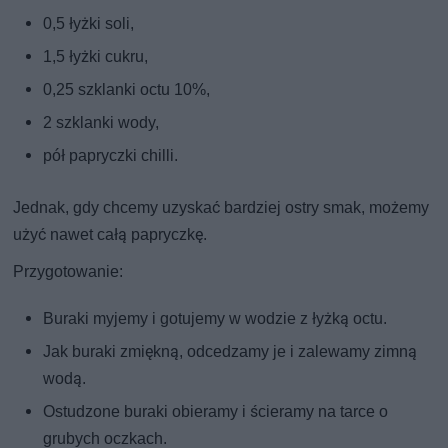
0,5 łyżki soli,
1,5 łyżki cukru,
0,25 szklanki octu 10%,
2 szklanki wody,
pół papryczki chilli.
Jednak, gdy chcemy uzyskać bardziej ostry smak, możemy
użyć nawet całą papryczkę.
Przygotowanie:
Buraki myjemy i gotujemy w wodzie z łyżką octu.
Jak buraki zmiękną, odcedzamy je i zalewamy zimną
wodą.
Ostudzone buraki obieramy i ścieramy na tarce o
grubych oczkach.