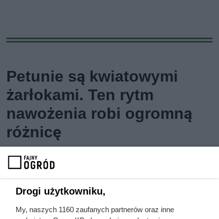
Petunie są kwiatowymi
żarłokami. Ten rytm
nawożenia robi ogromną
różnicę
Drogi użytkowniku,
My, naszych 1160 zaufanych partnerów oraz inne