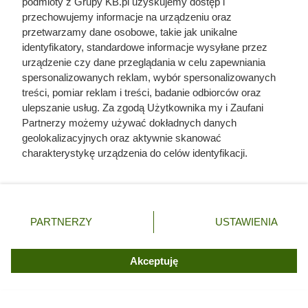
podmioty z Grupy KB.pl uzyskujemy dostęp i
przechowujemy informacje na urządzeniu oraz
przetwarzamy dane osobowe, takie jak unikalne
identyfikatory, standardowe informacje wysyłane przez
urządzenie czy dane przeglądania w celu zapewniania
spersonalizowanych reklam, wybór spersonalizowanych
treści, pomiar reklam i treści, badanie odbiorców oraz
ulepszanie usług. Za zgodą Użytkownika my i Zaufani
Petunie rozwijają dużą ilość kwiatów przez całe lato, fot. PHG
Partnerzy możemy używać dokładnych danych
Pictures
geolokalizacyjnych oraz aktywnie skanować
charakterystykę urządzenia do celów identyfikacji.
Opublikowano:
06.08.2026
Ponieważ cenimy Twoją prywatność, prosimy o zgodę na
korzystanie z tych technologii poprzez kliknięcie
Udostępnij
Autor:
Stanisław Kozłowski
„Akceptuję”. Zgoda jest dobrowolna i zawsze możesz ją
zmienić/wycofać klikając przycisk ustawień prywatności
PARTNERZY
USTAWIENIA
Drukuj
znajdujący się w lewym dolnym rogu strony. Niektóre
rodzaje przetwarzania danych nie wymagają zgody
użytkownika, ale masz prawo sprzeciwić się takiemu
Akceptuję
Aby petunie przez wiele tygodni wspaniale kwitły w
przetwarzaniu. Preferencje będą miały zastosowania tylko
ogrodzie i na balkonie, potrzebują nie tylko dostępu
na tej witrynie.
do słońca i podlewania, ale również odpowiedniego