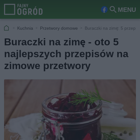
MENU
Fa
Szu
ceb
kaj
Kuchnia
Przetwory domowe
Buraczki na zimę: 5 przepi
ook
Buraczki na zimę - oto 5
najlepszych przepisów na
zimowe przetwory