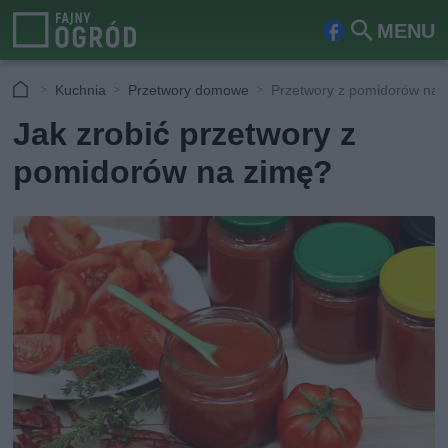
MENU
Fa
Szu
ceb
kaj
Kuchnia
Przetwory domowe
Przetwory z pomidorów na 
ook
Jak zrobić przetwory z
pomidorów na zimę?