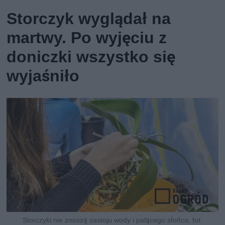
Storczyk wyglądał na
martwy. Po wyjęciu z
doniczki wszystko się
wyjaśniło
Storczyki nie znoszą zastoju wody i palącego słońca, fot.