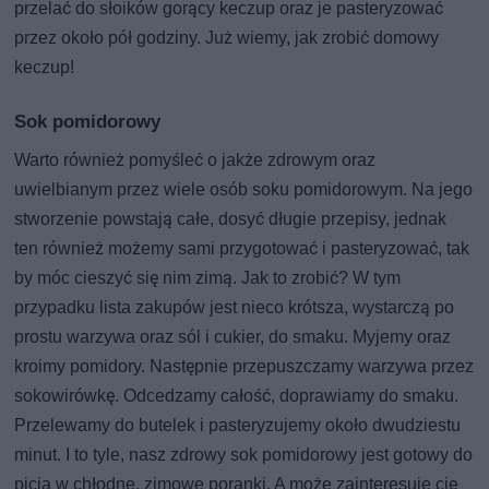
przelać do słoików gorący keczup oraz je pasteryzować
przez około pół godziny. Już wiemy, jak zrobić domowy
keczup!
Sok pomidorowy
Warto również pomyśleć o jakże zdrowym oraz
uwielbianym przez wiele osób soku pomidorowym. Na jego
stworzenie powstają całe, dosyć długie przepisy, jednak
ten również możemy sami przygotować i pasteryzować, tak
by móc cieszyć się nim zimą. Jak to zrobić? W tym
przypadku lista zakupów jest nieco krótsza, wystarczą po
prostu warzywa oraz sól i cukier, do smaku. Myjemy oraz
kroimy pomidory. Następnie przepuszczamy warzywa przez
sokowirówkę. Odcedzamy całość, doprawiamy do smaku.
Przelewamy do butelek i pasteryzujemy około dwudziestu
minut. I to tyle, nasz zdrowy sok pomidorowy jest gotowy do
picia w chłodne, zimowe poranki. A może zainteresuje cię