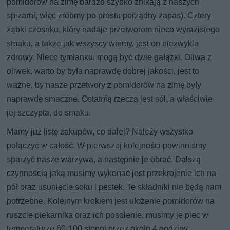
pomidorów na zimę bardzo szybko znikają z naszych
spiżarni, więc zróbmy po prostu porządny zapas). Cztery
ząbki czosnku, który nadaje przetworom nieco wyrazistego
smaku, a także jak wszyscy wiemy, jest on niezwykle
zdrowy. Nieco tymianku, mogą być dwie gałązki. Oliwa z
oliwek, warto by była naprawdę dobrej jakości, jest to
ważne, by nasze przetwory z pomidorów na zimę były
naprawdę smaczne. Ostatnią rzeczą jest sól, a właściwie
jej szczypta, do smaku.
Mamy już listę zakupów, co dalej? Należy wszystko
połączyć w całość. W pierwszej kolejności powinniśmy
sparzyć nasze warzywa, a następnie je obrać. Dalszą
czynnością jaką musimy wykonać jest przekrojenie ich na
pół oraz usunięcie soku i pestek. Te składniki nie będą nam
potrzebne. Kolejnym krokiem jest ułożenie pomidorów na
ruszcie piekarnika oraz ich posolenie, musimy je piec w
temperaturze 60-100 stopni przez około 4 godziny.