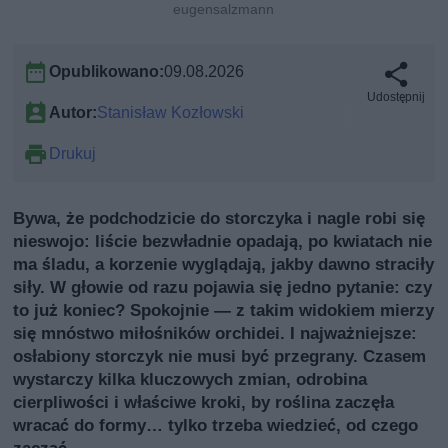
eugensalzmann
Opublikowano:
09.08.2026
Udostępnij
Autor:
Stanisław Kozłowski
Drukuj
Bywa, że podchodzicie do storczyka i nagle robi się
nieswojo: liście bezwładnie opadają, po kwiatach nie
ma śladu, a korzenie wyglądają, jakby dawno straciły
siły. W głowie od razu pojawia się jedno pytanie: czy
to już koniec? Spokojnie — z takim widokiem mierzy
się mnóstwo miłośników orchidei. I najważniejsze:
osłabiony storczyk nie musi być przegrany. Czasem
wystarczy kilka kluczowych zmian, odrobina
cierpliwości i właściwe kroki, by roślina zaczęła
wracać do formy… tylko trzeba wiedzieć, od czego