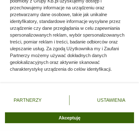
podmioty z Grupy KB.pl uzyskujemy dostęp i
orchidei. Jeśli choć część wygląda na żywą i jędrną, nadal
przechowujemy informacje na urządzeniu oraz
przetwarzamy dane osobowe, takie jak unikalne
jest duża szansa na uratowanie rośliny. Poniżej krótka lista
identyfikatory, standardowe informacje wysyłane przez
kroków, które warto wykonać:
urządzenie czy dane przeglądania w celu zapewniania
spersonalizowanych reklam, wybór spersonalizowanych
Delikatnie wyciągnąć roślinę z doniczki.
treści, pomiar reklam i treści, badanie odbiorców oraz
ulepszanie usług. Za zgodą Użytkownika my i Zaufani
Całkowicie usunąć stare podłoże.
Partnerzy możemy używać dokładnych danych
Przepłukać korzenie letnią wodą.
geolokalizacyjnych oraz aktywnie skanować
charakterystykę urządzenia do celów identyfikacji.
Wyciąć wszystkie miękkie, brązowe lub nadgniłe
Ponieważ cenimy Twoją prywatność, prosimy o zgodę na
korzenie.
korzystanie z tych technologii poprzez kliknięcie
Pozostawić zdrowe korzenie do przeschnięcia na
„Akceptuję”. Zgoda jest dobrowolna i zawsze możesz ją
powietrzu (około 1–2 godziny).
zmienić/wycofać klikając przycisk ustawień prywatności
PARTNERZY
USTAWIENIA
znajdujący się w lewym dolnym rogu strony. Niektóre
Posadzić roślinę w świeżym podłożu, najlepiej w
rodzaje przetwarzania danych nie wymagają zgody
przezroczystej doniczce.
użytkownika, ale masz prawo sprzeciwić się takiemu
Akceptuję
przetwarzaniu. Preferencje będą miały zastosowania tylko
na tej witrynie.