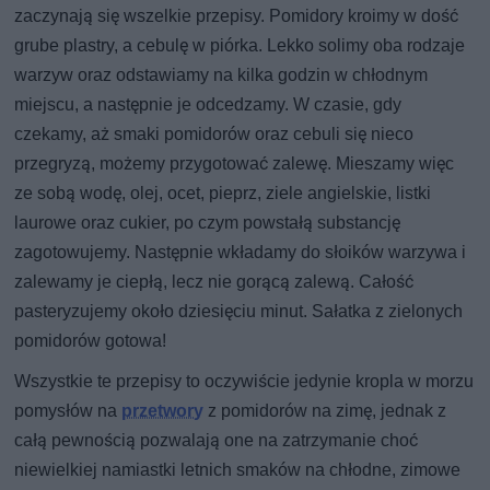
zaczynają się wszelkie przepisy. Pomidory kroimy w dość
grube plastry, a cebulę w piórka. Lekko solimy oba rodzaje
warzyw oraz odstawiamy na kilka godzin w chłodnym
miejscu, a następnie je odcedzamy. W czasie, gdy
czekamy, aż smaki pomidorów oraz cebuli się nieco
przegryzą, możemy przygotować zalewę. Mieszamy więc
ze sobą wodę, olej, ocet, pieprz, ziele angielskie, listki
laurowe oraz cukier, po czym powstałą substancję
zagotowujemy. Następnie wkładamy do słoików warzywa i
zalewamy je ciepłą, lecz nie gorącą zalewą. Całość
pasteryzujemy około dziesięciu minut. Sałatka z zielonych
pomidorów gotowa!
Wszystkie te przepisy to oczywiście jedynie kropla w morzu
pomysłów na
przetwory
z pomidorów na zimę, jednak z
całą pewnością pozwalają one na zatrzymanie choć
niewielkiej namiastki letnich smaków na chłodne, zimowe