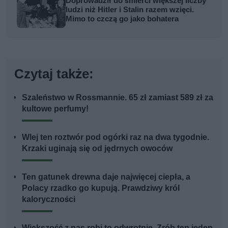
Doprowadził do śmierci większej liczby
ludzi niż Hitler i Stalin razem wzięci.
Mimo to czczą go jako bohatera
Czytaj także:
Szaleństwo w Rossmannie. 65 zł zamiast 589 zł za
kultowe perfumy!
Wlej ten roztwór pod ogórki raz na dwa tygodnie.
Krzaki uginają się od jędrnych owoców
Ten gatunek drewna daje najwięcej ciepła, a
Polacy rzadko go kupują. Prawdziwy król
kaloryczności
Większość z nas robi to odwrotnie. Zrób ten jeden