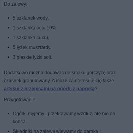
Do zalewy:
5 szklanek wody,
1 szklanka octu 10%,
1 szklanka cukru,
5 łyżek musztardy,
3 płaskie łyżki soli.
Dodatkowo można dodawać do smaku gorczycę oraz
czosnek granulowany. A może zainteresuje cię także
artykuł z przepisami na ogórki z papryką
?
Przygotowanie:
Ogórki myjemy i przekrawamy wzdłuż, ale nie do
końca.
Składniki na zalewę wlewamy do garnka i