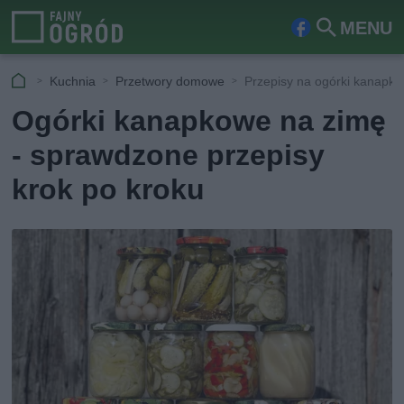
MENU
Fa
Szu
ceb
kaj
Kuchnia
Przetwory domowe
Przepisy na ogórki kanapk
ook
Ogórki kanapkowe na zimę
- sprawdzone przepisy
krok po kroku