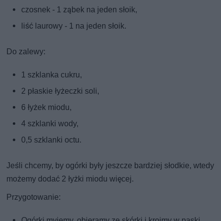
czosnek - 1 ząbek na jeden słoik,
liść laurowy - 1 na jeden słoik.
Do zalewy:
1 szklanka cukru,
2 płaskie łyżeczki soli,
6 łyżek miodu,
4 szklanki wody,
0,5 szklanki octu.
Jeśli chcemy, by ogórki były jeszcze bardziej słodkie, wtedy
możemy dodać 2 łyżki miodu więcej.
Przygotowanie:
Ogórki myjemy, obieramy ze skórki i kroimy w paski.