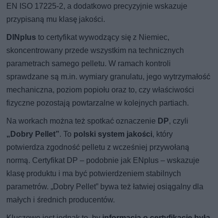
EN ISO 17225-2, a dodatkowo precyzyjnie wskazuje
przypisaną mu klasę jakości.
DINplus
to certyfikat wywodzący się z Niemiec,
skoncentrowany przede wszystkim na technicznych
parametrach samego pelletu. W ramach kontroli
sprawdzane są m.in. wymiary granulatu, jego wytrzymałość
mechaniczna, poziom popiołu oraz to, czy właściwości
fizyczne pozostają powtarzalne w kolejnych partiach.
Na workach można też spotkać oznaczenie
DP
, czyli
„Dobry Pellet”
. To
polski system jakości
, który
potwierdza zgodność pelletu z wcześniej przywołaną
normą. Certyfikat DP – podobnie jak ENplus – wskazuje
klasę produktu i ma być potwierdzeniem stabilnych
parametrów. „Dobry Pellet” bywa też łatwiej osiągalny dla
małych i średnich producentów.
Kluczowe jest jednak to, by
informacja o certyfikacie była