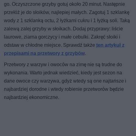
go. Oczyszczone grzyby gotuj około 20 minut. Następnie
przełóż je do słoików, najlepiej małych. Zagotuj 1 szklankę
wody z 1 szklanką octu, 2 łyżkami cukru i 1 łyżką soli. Taką
zalewą zalej grzyby w słoikach. Dodaj przyprawy: liście
laurowe, ziarna gorczycy i małe cebulki. Zakręć słoiki i
odstaw w chłodne miejsce. Sprawdź także
ten artykuł z
przepisami na przetwory z grzybów
.
Przetwory z warzyw i owoców na zimę nie są trudne do
wykonania. Warto jednak wiedzieć, kiedy jest sezon na
dane owoce czy warzywa, gdyż wtedy są one najtańsze i
najbardziej dorodne i wtedy robienie przetworów będzie
najbardziej ekonomiczne.