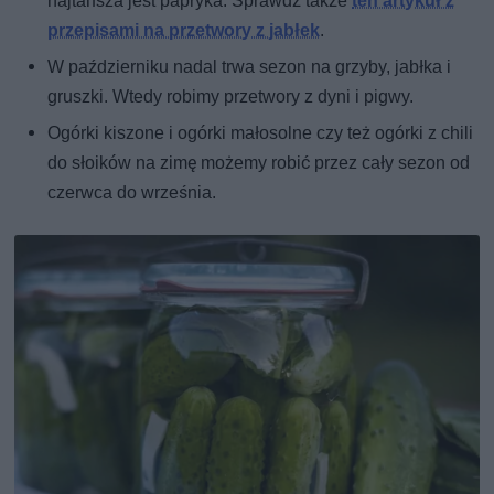
najtańsza jest papryka. Sprawdź także
ten artykuł z
przepisami na przetwory z jabłek
.
W październiku nadal trwa sezon na grzyby, jabłka i
gruszki. Wtedy robimy przetwory z dyni i pigwy.
Ogórki kiszone i ogórki małosolne czy też ogórki z chili
do słoików na zimę możemy robić przez cały sezon od
czerwca do września.