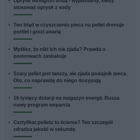
Oprysk winogron sodą - wyjaśniamy, kiedy
stosować oprysk z sody
Ten błąd w czyszczeniu pieca na pellet drenuje
portfel i grozi awarią
Myślisz, że nikt ich nie zjada? Prawda o
pomrowach zaskakuje
Szary pellet jest tańszy, ale zjada podajnik pieca.
Oto, co naprawdę do niego dosypują
16 tysięcy dotacji na magazyn energii. Rusza
nowy program wsparcia
Certyfikat pelletu to ściema? Ten szczegół
zdradza jakość w sekundę