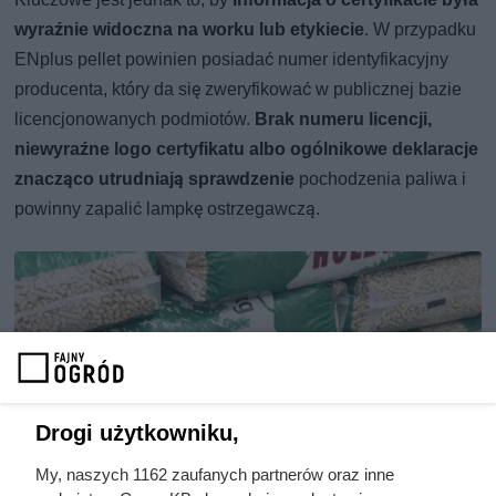
wyraźnie widoczna na worku lub etykiecie
. W przypadku
ENplus pellet powinien posiadać numer identyfikacyjny
producenta, który da się zweryfikować w publicznej bazie
licencjonowanych podmiotów.
Brak numeru licencji,
niewyraźne logo certyfikatu albo ogólnikowe deklaracje
znacząco utrudniają sprawdzenie
pochodzenia paliwa i
powinny zapalić lampkę ostrzegawczą.
Drogi użytkowniku,
My, naszych 1162 zaufanych partnerów oraz inne