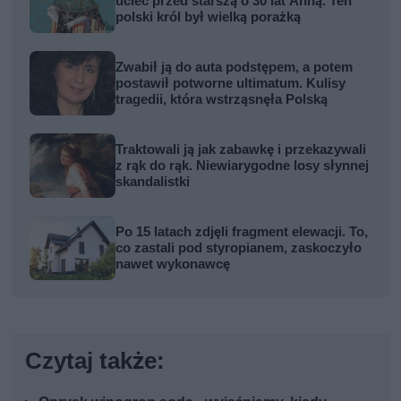
uciec przed starszą o 30 lat Anną. Ten
polski król był wielką porażką
Zwabił ją do auta podstępem, a potem
postawił potworne ultimatum. Kulisy
tragedii, która wstrząsnęła Polską
Traktowali ją jak zabawkę i przekazywali
z rąk do rąk. Niewiarygodne losy słynnej
skandalistki
Po 15 latach zdjęli fragment elewacji. To,
co zastali pod styropianem, zaskoczyło
nawet wykonawcę
Czytaj także: