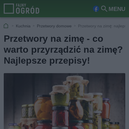
MENU
Fa
Szu
ceb
kaj
Kuchnia
Przetwory domowe
Przetwory na zimę: najlepsz
ook
Przetwory na zimę - co
warto przyrządzić na zimę?
Najlepsze przepisy!