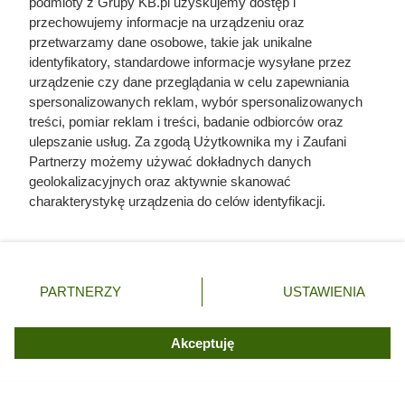
podmioty z Grupy KB.pl uzyskujemy dostęp i
przechowujemy informacje na urządzeniu oraz
Najpopularniejsze w tej chwili
przetwarzamy dane osobowe, takie jak unikalne
identyfikatory, standardowe informacje wysyłane przez
urządzenie czy dane przeglądania w celu zapewniania
Kazali jej rozbierać się w niemal każdym
spersonalizowanych reklam, wybór spersonalizowanych
filmie. Przekleństwo polskiej seksbomby
treści, pomiar reklam i treści, badanie odbiorców oraz
lat 80.
ulepszanie usług. Za zgodą Użytkownika my i Zaufani
Partnerzy możemy używać dokładnych danych
geolokalizacyjnych oraz aktywnie skanować
Kat w spódnicy. Najokrutniejsza
nadzorczyni Auschwitz przed egzekucją
charakterystykę urządzenia do celów identyfikacji.
wykrzyknęła „Niech żyje Polska!”
Ponieważ cenimy Twoją prywatność, prosimy o zgodę na
korzystanie z tych technologii poprzez kliknięcie
„Akceptuję”. Zgoda jest dobrowolna i zawsze możesz ją
Traktowali ją jak zabawkę i przekazywali
zmienić/wycofać klikając przycisk ustawień prywatności
z rąk do rąk. Niewiarygodne losy słynnej
PARTNERZY
USTAWIENIA
skandalistki
znajdujący się w lewym dolnym rogu strony. Niektóre
rodzaje przetwarzania danych nie wymagają zgody
użytkownika, ale masz prawo sprzeciwić się takiemu
Akceptuję
Żona Sienkiewicza uciekła podczas
przetwarzaniu. Preferencje będą miały zastosowania tylko
podróży poślubnej. Powód do dziś
na tej witrynie.
szokuje