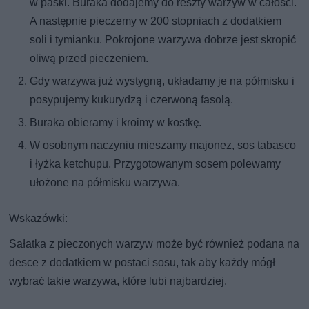
w paski. Buraka dodajemy do reszty warzyw w całości.
A następnie pieczemy w 200 stopniach z dodatkiem
soli i tymianku. Pokrojone warzywa dobrze jest skropić
oliwą przed pieczeniem.
Gdy warzywa już wystygną, układamy je na półmisku i
posypujemy kukurydzą i czerwoną fasolą.
Buraka obieramy i kroimy w kostkę.
W osobnym naczyniu mieszamy majonez, sos tabasco
i łyżka ketchupu. Przygotowanym sosem polewamy
ułożone na półmisku warzywa.
Wskazówki:
Sałatka z pieczonych warzyw może być również podana na
desce z dodatkiem w postaci sosu, tak aby każdy mógł
wybrać takie warzywa, które lubi najbardziej.