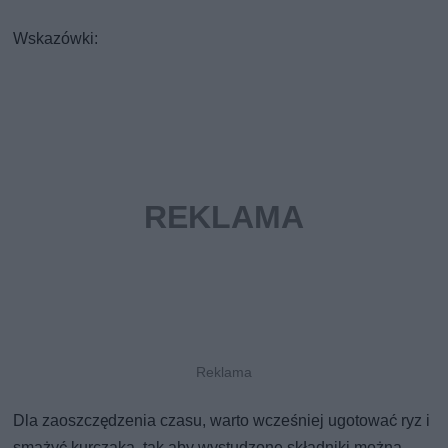
Wskazówki:
Dla zaoszczędzenia czasu, warto wcześniej ugotować ryz i
smażyć kurczaka, tak aby wystudzone składniki można