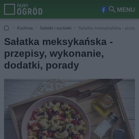
MENU
Fa
Szu
ceb
kaj
Kuchnia
Sałatki i surówki
Sałatka meksykańska - przepis
ook
Sałatka meksykańska -
przepisy, wykonanie,
dodatki, porady