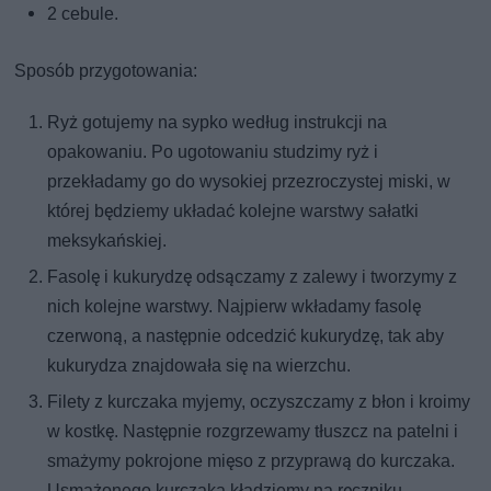
2 cebule.
Sposób przygotowania:
Ryż gotujemy na sypko według instrukcji na
opakowaniu. Po ugotowaniu studzimy ryż i
przekładamy go do wysokiej przezroczystej miski, w
której będziemy układać kolejne warstwy sałatki
meksykańskiej.
Fasolę i kukurydzę odsączamy z zalewy i tworzymy z
nich kolejne warstwy. Najpierw wkładamy fasolę
czerwoną, a następnie odcedzić kukurydzę, tak aby
kukurydza znajdowała się na wierzchu.
Filety z kurczaka myjemy, oczyszczamy z błon i kroimy
w kostkę. Następnie rozgrzewamy tłuszcz na patelni i
smażymy pokrojone mięso z przyprawą do kurczaka.
Usmażonego kurczaka kładziemy na ręczniku