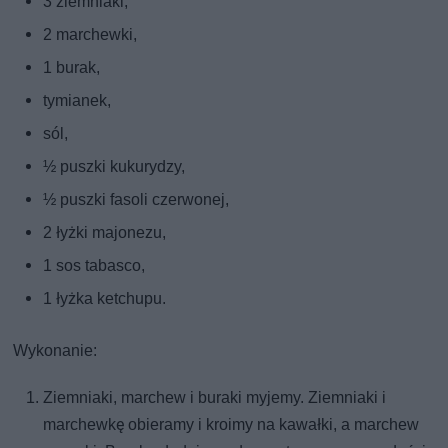
3 ziemniaki,
2 marchewki,
1 burak,
tymianek,
sól,
½ puszki kukurydzy,
½ puszki fasoli czerwonej,
2 łyżki majonezu,
1 sos tabasco,
1 łyżka ketchupu.
Wykonanie:
Ziemniaki, marchew i buraki myjemy. Ziemniaki i
marchewkę obieramy i kroimy na kawałki, a marchew