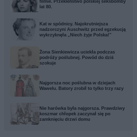
filmie. Przekleństwo polskiej seksbomby
lat 80.
Kat w spódnicy. Najokrutniejsza
nadzorczyni Auschwitz przed egzekucją
wykrzyknęła „Niech żyje Polska!”
Żona Sienkiewicza uciekła podczas
podróży poślubnej. Powód do dziś
szokuje
Najgorsza noc poślubna w dziejach
Wawelu. Batory zrobił to tylko trzy razy
Nie harówka była najgorsza. Prawdziwy
koszmar chłopek zaczynał się po
zamknięciu drzwi domu