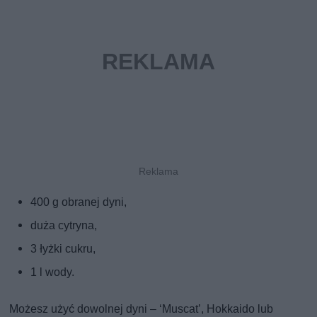
400 g obranej dyni,
duża cytryna,
3 łyżki cukru,
1 l wody.
Możesz użyć dowolnej dyni – ‘Muscat’, Hokkaido lub