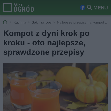
MENU
Fa
Szu
ceb
kaj
Kuchnia
Soki i syropy
Najlepsze przepisy na kompot z d
ook
Kompot z dyni krok po
kroku - oto najlepsze,
sprawdzone przepisy