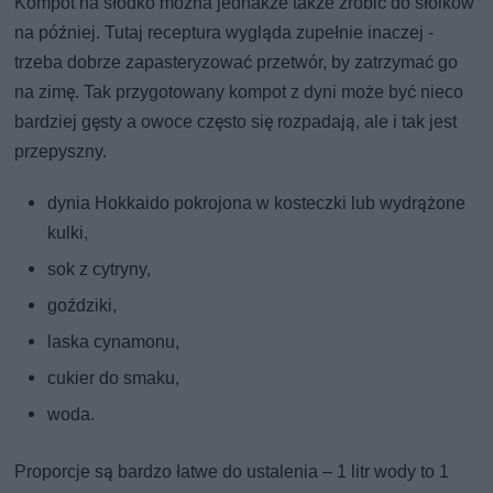
Kompot na słodko można jednakże także zrobić do słoików
na później. Tutaj receptura wygląda zupełnie inaczej -
trzeba dobrze zapasteryzować przetwór, by zatrzymać go
na zimę. Tak przygotowany kompot z dyni może być nieco
bardziej gęsty a owoce często się rozpadają, ale i tak jest
przepyszny.
dynia Hokkaido pokrojona w kosteczki lub wydrążone
kulki,
sok z cytryny,
goździki,
laska cynamonu,
cukier do smaku,
woda.
Proporcje są bardzo łatwe do ustalenia – 1 litr wody to 1