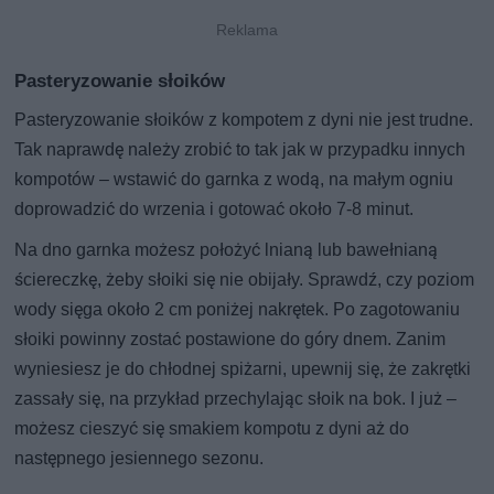
Pasteryzowanie słoików
Pasteryzowanie słoików z kompotem z dyni nie jest trudne.
Tak naprawdę należy zrobić to tak jak w przypadku innych
kompotów – wstawić do garnka z wodą, na małym ogniu
doprowadzić do wrzenia i gotować około 7-8 minut.
Na dno garnka możesz położyć lnianą lub bawełnianą
ściereczkę, żeby słoiki się nie obijały. Sprawdź, czy poziom
wody sięga około 2 cm poniżej nakrętek. Po zagotowaniu
słoiki powinny zostać postawione do góry dnem. Zanim
wyniesiesz je do chłodnej spiżarni, upewnij się, że zakrętki
zassały się, na przykład przechylając słoik na bok. I już –
możesz cieszyć się smakiem kompotu z dyni aż do
następnego jesiennego sezonu.