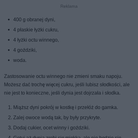
400 g obranej dyni,
4 płaskie łyżki cukru,
4 łyżki octu winnego,
4 goździki,
woda.
Zastosowanie octu winnego nie zmieni smaku napoju.
Możesz dać trochę więcej cukru, jeśli lubisz słodkości, ale
nie jest to konieczne, jeśli dynia jest dojrzała i słodka.
Miąższ dyni pokrój w kostkę i przełóż do garnka.
Zalej owoce wodą tak, by były przykryte.
Dodaj cukier, ocet winny i goździki.
Gotuj aż dynia zrobi się miękka, ale nie będzie się