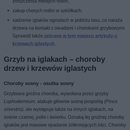
zniszczenia młodych roślin,
zakup chorych roślin w szkółkach,
sadzenie iglaków ogrodach w pobliżu lasu, co naraża
drzewa na kontakt z owadami i chorobami grzybowymi.
Sprawdź także
zebrane w tym miejscu artykuły o
krzewach iglastych
.
Grzyb na iglakach – choroby
drzew i krzewów iglastych
Choroby sosny - osutka sosny
Grzybowa groźna choroba, wywołana przez grzyby
Lophodermium,
atakuje głównie sosnę pospolitą
(Pinus
silvestris)
, ale występuje także na innych iglakach, na
sośnie czarnej, jodle i świerku. Oznaką tej groźnej choroby
iglaków jest masowe opadanie żółkniejących liści. Choroby