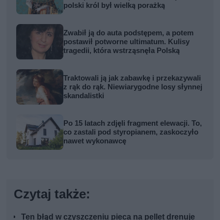
polski król był wielką porażką
Zwabił ją do auta podstępem, a potem
postawił potworne ultimatum. Kulisy
tragedii, która wstrząsnęła Polską
Traktowali ją jak zabawkę i przekazywali
z rąk do rąk. Niewiarygodne losy słynnej
skandalistki
Po 15 latach zdjęli fragment elewacji. To,
co zastali pod styropianem, zaskoczyło
nawet wykonawcę
Czytaj także:
Ten błąd w czyszczeniu pieca na pellet drenuje