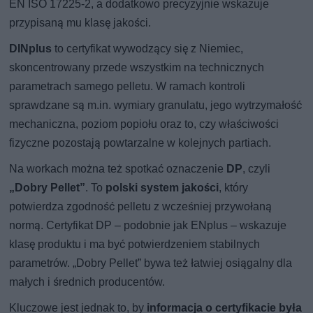
EN ISO 17225-2, a dodatkowo precyzyjnie wskazuje
przypisaną mu klasę jakości.
DINplus
to certyfikat wywodzący się z Niemiec,
skoncentrowany przede wszystkim na technicznych
parametrach samego pelletu. W ramach kontroli
sprawdzane są m.in. wymiary granulatu, jego wytrzymałość
mechaniczna, poziom popiołu oraz to, czy właściwości
fizyczne pozostają powtarzalne w kolejnych partiach.
Na workach można też spotkać oznaczenie
DP
, czyli
„Dobry Pellet”
. To
polski system jakości
, który
potwierdza zgodność pelletu z wcześniej przywołaną
normą. Certyfikat DP – podobnie jak ENplus – wskazuje
klasę produktu i ma być potwierdzeniem stabilnych
parametrów. „Dobry Pellet” bywa też łatwiej osiągalny dla
małych i średnich producentów.
Kluczowe jest jednak to, by
informacja o certyfikacie była