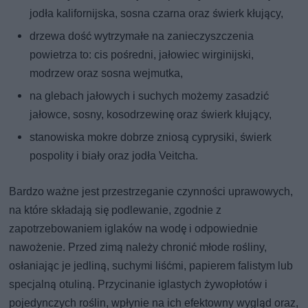
jodła kalifornijska, sosna czarna oraz świerk kłujący,
drzewa dość wytrzymałe na zanieczyszczenia
powietrza to: cis pośredni, jałowiec wirginijski,
modrzew oraz sosna wejmutka,
na glebach jałowych i suchych możemy zasadzić
jałowce, sosny, kosodrzewinę oraz świerk kłujący,
stanowiska mokre dobrze zniosą cyprysiki, świerk
pospolity i biały oraz jodła Veitcha.
Bardzo ważne jest przestrzeganie czynności uprawowych,
na które składają się podlewanie, zgodnie z
zapotrzebowaniem iglaków na wodę i odpowiednie
nawożenie. Przed zimą należy chronić młode rośliny,
osłaniając je jedliną, suchymi liśćmi, papierem falistym lub
specjalną otuliną. Przycinanie iglastych żywopłotów i
pojedynczych roślin, wpłynie na ich efektowny wygląd oraz,