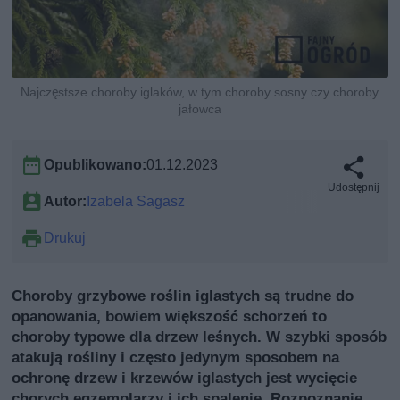
Najczęstsze choroby iglaków, w tym choroby sosny czy choroby
jałowca
Opublikowano:
01.12.2023
Udostępnij
Autor:
Izabela Sagasz
Drukuj
Choroby grzybowe roślin iglastych są trudne do
opanowania, bowiem większość schorzeń to
choroby typowe dla drzew leśnych. W szybki sposób
atakują rośliny i często jedynym sposobem na
ochronę drzew i krzewów iglastych jest wycięcie
chorych egzemplarzy i ich spalenie. Rozpoznanie