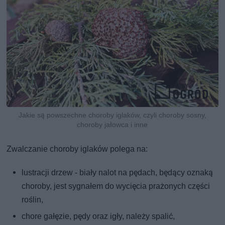
Jakie są powszechne choroby iglaków, czyli choroby sosny,
choroby jałowca i inne
Zwalczanie choroby iglaków polega na:
lustracji drzew - biały nalot na pędach, będący oznaką
choroby, jest sygnałem do wycięcia prażonych części
roślin,
chore gałęzie, pędy oraz igły, należy spalić,