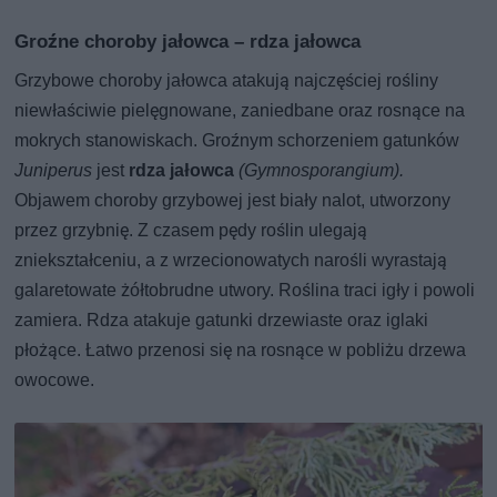
Groźne choroby jałowca – rdza jałowca
Grzybowe choroby jałowca atakują najczęściej rośliny
niewłaściwie pielęgnowane, zaniedbane oraz rosnące na
mokrych stanowiskach. Groźnym schorzeniem gatunków
Juniperus
jest
rdza jałowca
(Gymnosporangium).
Objawem choroby grzybowej jest biały nalot, utworzony
przez grzybnię. Z czasem pędy roślin ulegają
zniekształceniu, a z wrzecionowatych narośli wyrastają
galaretowate żółtobrudne utwory. Roślina traci igły i powoli
zamiera. Rdza atakuje gatunki drzewiaste oraz iglaki
płożące. Łatwo przenosi się na rosnące w pobliżu drzewa
owocowe.