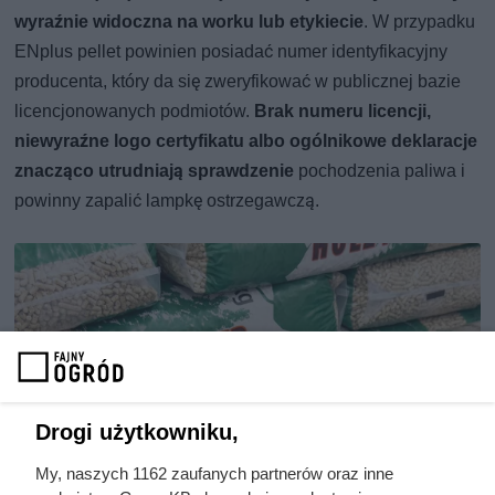
wyraźnie widoczna na worku lub etykiecie
. W przypadku
ENplus pellet powinien posiadać numer identyfikacyjny
producenta, który da się zweryfikować w publicznej bazie
licencjonowanych podmiotów.
Brak numeru licencji,
niewyraźne logo certyfikatu albo ogólnikowe deklaracje
znacząco utrudniają sprawdzenie
pochodzenia paliwa i
powinny zapalić lampkę ostrzegawczą.
Drogi użytkowniku,
My, naszych 1162 zaufanych partnerów oraz inne