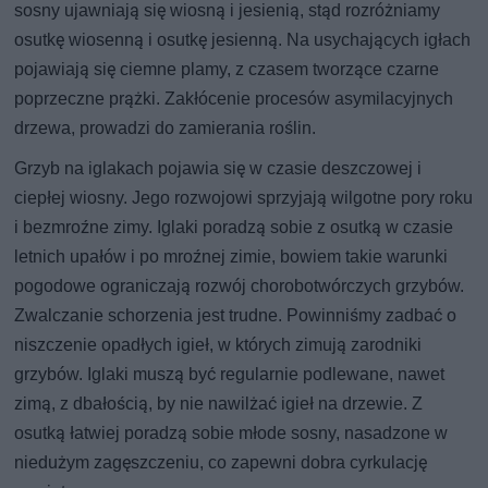
sosny ujawniają się wiosną i jesienią, stąd rozróżniamy
osutkę wiosenną i osutkę jesienną. Na usychających igłach
pojawiają się ciemne plamy, z czasem tworzące czarne
poprzeczne prążki. Zakłócenie procesów asymilacyjnych
drzewa, prowadzi do zamierania roślin.
Grzyb na iglakach pojawia się w czasie deszczowej i
ciepłej wiosny. Jego rozwojowi sprzyjają wilgotne pory roku
i bezmroźne zimy. Iglaki poradzą sobie z osutką w czasie
letnich upałów i po mroźnej zimie, bowiem takie warunki
pogodowe ograniczają rozwój chorobotwórczych grzybów.
Zwalczanie schorzenia jest trudne. Powinniśmy zadbać o
niszczenie opadłych igieł, w których zimują zarodniki
grzybów. Iglaki muszą być regularnie podlewane, nawet
zimą, z dbałością, by nie nawilżać igieł na drzewie. Z
osutką łatwiej poradzą sobie młode sosny, nasadzone w
niedużym zagęszczeniu, co zapewni dobra cyrkulację