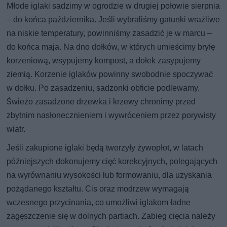
Młode iglaki sadzimy w ogrodzie w drugiej połowie sierpnia
– do końca października. Jeśli wybraliśmy gatunki wrażliwe
na niskie temperatury, powinniśmy zasadzić je w marcu –
do końca maja. Na dno dołków, w których umieścimy bryłę
korzeniową, wsypujemy kompost, a dołek zasypujemy
ziemią. Korzenie iglaków powinny swobodnie spoczywać
w dołku. Po zasadzeniu, sadzonki obficie podlewamy.
Świeżo zasadzone drzewka i krzewy chronimy przed
zbytnim nasłonecznieniem i wywróceniem przez porywisty
wiatr.
Jeśli zakupione iglaki będą tworzyły żywopłot, w latach
późniejszych dokonujemy cięć korekcyjnych, polegających
na wyrównaniu wysokości lub formowaniu, dla uzyskania
pożądanego kształtu. Cis oraz modrzew wymagają
wczesnego przycinania, co umożliwi iglakom ładne
zagęszczenie się w dolnych partiach. Zabieg cięcia należy