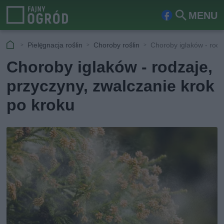
MENU
Fa
Szu
ceb
kaj
Pielęgnacja roślin
Choroby roślin
Choroby iglaków - rodz
ook
Choroby iglaków - rodzaje,
przyczyny, zwalczanie krok
po kroku