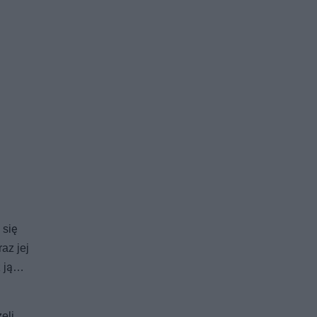
 się
az jej
z ją…
eli