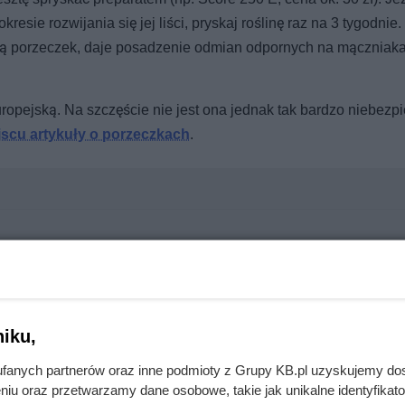
sie rozwijania się jej liści, pryskaj roślinę raz na 3 tygodnie
ują porzeczek, daje posadzenie odmian odpornych na mączniak
ropejską. Na szczęście nie jest ona jednak tak bardzo niebezp
jscu artykuły o porzeczkach
.
baty do 60% i jedna promocja 5+5 przyciąga klientów
iku,
nie wchodzi do domów. Polacy nie wiedzą, jak reagować
fanych partnerów oraz inne podmioty z Grupy KB.pl uzyskujemy do
niu oraz przetwarzamy dane osobowe, takie jak unikalne identyfikat