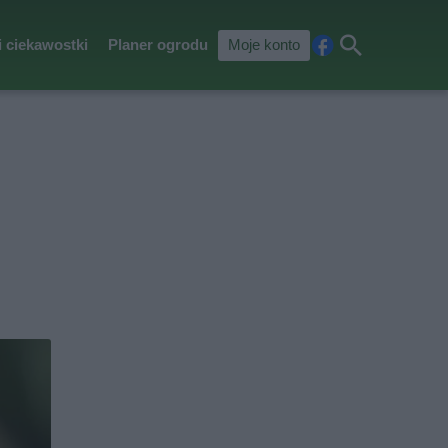
i ciekawostki
Planer ogrodu
Moje konto
Fa
Szu
ceb
kaj
ook