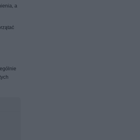
ienia, a
przątać
zególnie
tych