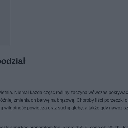
podział
wietnia. Niemal każda część rośliny zaczyna wówczas pokrywać
źniej zmienia on barwę na brązową. Choroby liści porzeczki or
rą wilgotność powietrza oraz suchą glebę, a także gdy nawozis
sztę spryskać preparatem (np. Score 250 E, cena ok. 30 zł). Jeż