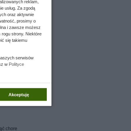
alizowanych reklam,
ie usług. Za zgodą
ych oraz aktywnie
watność, prosimy o
wolna i zawsze możesz
 rogu strony. Niektóre
ić się takiemu
 naszych serwisów
esz w
Polityce
Akceptuję
ąć chore