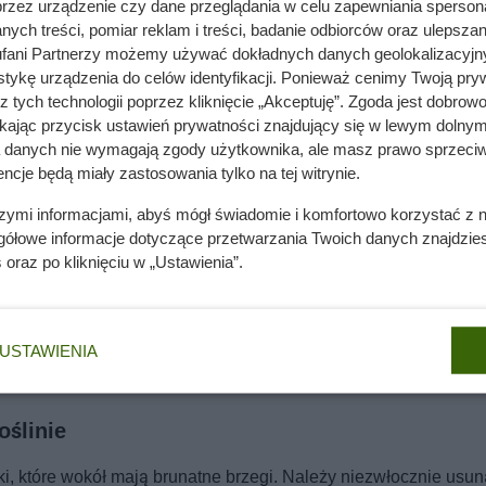
przez urządzenie czy dane przeglądania w celu zapewniania sperson
ych treści, pomiar reklam i treści, badanie odbiorców oraz ulepszan
fani Partnerzy możemy używać dokładnych danych geolokalizacyjn
tykę urządzenia do celów identyfikacji. Ponieważ cenimy Twoją pry
z tych technologii poprzez kliknięcie „Akceptuję”. Zgoda jest dobro
ikając przycisk ustawień prywatności znajdujący się w lewym dolnym
a danych nie wymagają zgody użytkownika, ale masz prawo sprzeciw
ncje będą miały zastosowania tylko na tej witrynie.
szymi informacjami, abyś mógł świadomie i komfortowo korzystać z
gółowe informacje dotyczące przetwarzania Twoich danych znajdzi
s
oraz po kliknięciu w „Ustawienia”.
USTAWIENIA
oślinie
 które wokół mają brunatne brzegi. Należy niezwłocznie usun