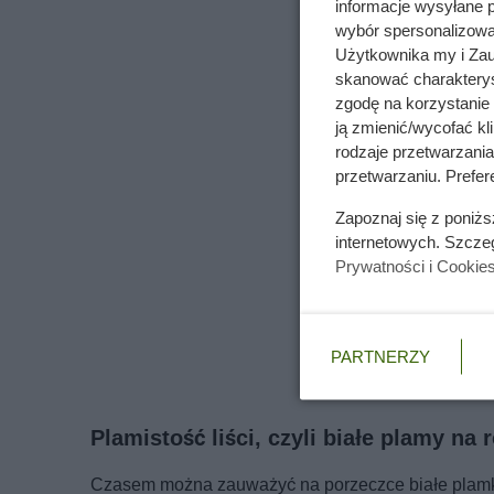
informacje wysyłane 
wybór spersonalizowan
Użytkownika my i Zau
skanować charakterys
zgodę na korzystanie 
ją zmienić/wycofać kl
rodzaje przetwarzani
przetwarzaniu. Prefere
Zapoznaj się z poniż
internetowych. Szcze
Prywatności i Cookie
PARTNERZY
Plamistość liści, czyli białe plamy na r
Czasem można zauważyć na porzeczce białe plamki,