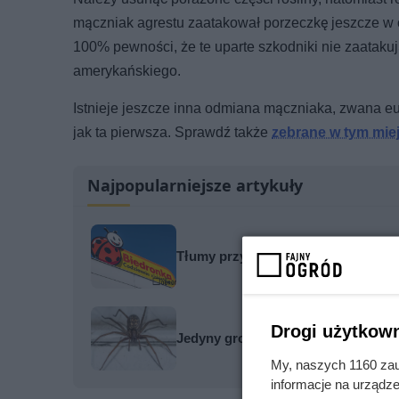
mączniak agrestu zaatakował porzeczkę jeszcze w okre
100% pewności, że te uparte szkodniki nie zaatak
amerykańskiego.
Istnieje jeszcze inna odmiana mączniaka, zwana eu
jak ta pierwsza. Sprawdź także
zebrane w tym mie
Najpopularniejsze artykuły
Tłumy przy kasach w Biedronce! Ra
Drogi użytkown
Jedyny groźny pająk w Polsce właś
My, naszych 1160 zau
informacje na urządze