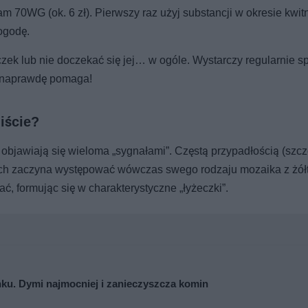
am 70WG (ok. 6 zł). Pierwszy raz użyj substancji w okresie kwitn
pogodę.
zek lub nie doczekać się jej… w ogóle. Wystarczy regularnie s
to naprawdę pomaga!
iście?
 objawiają się wieloma „sygnałami”. Częstą przypadłością (szc
ściach zaczyna występować wówczas swego rodzaju mozaika z żół
ć, formując się w charakterystyczne „łyżeczki”.
nku. Dymi najmocniej i zanieczyszcza komin