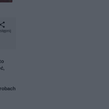
stępnij
to
ć,
orobach