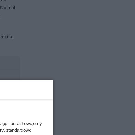
. Niemal
a
ieczna,
stęp i przechowujemy
ory, standardowe