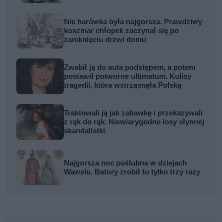
Nie harówka była najgorsza. Prawdziwy
koszmar chłopek zaczynał się po
zamknięciu drzwi domu
Zwabił ją do auta podstępem, a potem
postawił potworne ultimatum. Kulisy
tragedii, która wstrząsnęła Polską
Traktowali ją jak zabawkę i przekazywali
z rąk do rąk. Niewiarygodne losy słynnej
skandalistki
Najgorsza noc poślubna w dziejach
Wawelu. Batory zrobił to tylko trzy razy