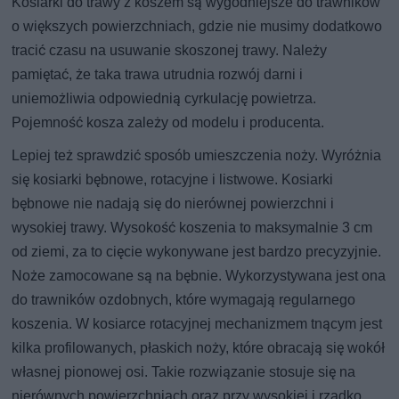
Kosiarki do trawy z koszem są wygodniejsze do trawników
o większych powierzchniach, gdzie nie musimy dodatkowo
tracić czasu na usuwanie skoszonej trawy. Należy
pamiętać, że taka trawa utrudnia rozwój darni i
uniemożliwia odpowiednią cyrkulację powietrza.
Pojemność kosza zależy od modelu i producenta.
Lepiej też sprawdzić sposób umieszczenia noży. Wyróżnia
się kosiarki bębnowe, rotacyjne i listwowe. Kosiarki
bębnowe nie nadają się do nierównej powierzchni i
wysokiej trawy. Wysokość koszenia to maksymalnie 3 cm
od ziemi, za to cięcie wykonywane jest bardzo precyzyjnie.
Noże zamocowane są na bębnie. Wykorzystywana jest ona
do trawników ozdobnych, które wymagają regularnego
koszenia. W kosiarce rotacyjnej mechanizmem tnącym jest
kilka profilowanych, płaskich noży, które obracają się wokół
własnej pionowej osi. Takie rozwiązanie stosuje się na
nierównych powierzchniach oraz przy wysokiej i rzadko