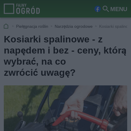
MENU
Fa
Szu
ceb
kaj
Pielęgnacja roślin
Narzędzia ogrodowe
Kosiarki spalinow
ook
Kosiarki spalinowe - z
napędem i bez - ceny, którą
wybrać, na co
zwrócić uwagę?