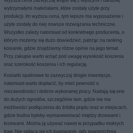
Wyższa cena zazwyczaj wiąże się z lepszymi i bardziej
wytrzymałymi materiałami, które zostały użyte przy
produkcji. Im wyższa cena, tym lepsze ma wyposażenie i
użyte zostały do niej nowsze rozwiązania techniczne.
Wszystko zależy natomiast od konkretnego producenta, o
którym możemy się dużo dowiedzieć, patrząc na ranking
kosiarek, gdzie znajdziemy różne opinie na jego temat.
Przy zakupie warto wziąć pod uwagę wysokość koszenia
oraz szerokość koszenia i ich regulację.
Kosiarki spalinowe to zazwyczaj drogie inwestycje,
natomiast warto dopłacić, by mieć pewność o
niezawodności i dobrze wykonanej pracy. Nadają się one
do dużych ogrodów, szczególnie tam, gdzie nie ma
możliwości podłączenia do źródła prądu oraz w miejscach,
gdzie trudno byłoby wymanewrować między drzewami i
krzewami. Można ją używać nawet w przypadku mokrych
traw. Nie opłaca się ich kupowanie, gdy powierzchnia