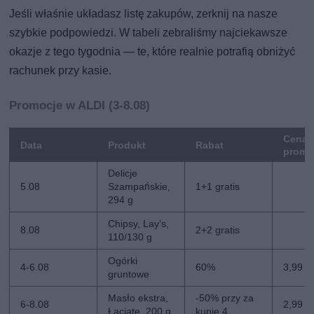
Jeśli właśnie układasz listę zakupów, zerknij na nasze
szybkie podpowiedzi. W tabeli zebraliśmy najciekawsze
okazje z tego tygodnia — te, które realnie potrafią obniżyć
rachunek przy kasie.
Promocje w ALDI (3-8.08)
Cena
Data
Produkt
Rabat
promo
Delicje
5.08
Szampańskie,
1+1 gratis
294 g
Chipsy, Lay’s,
8.08
2+2 gratis
110/130 g
Ogórki
4-6.08
60%
3,99 zł
gruntowe
Masło ekstra,
-50% przy za
6-8.08
2,99 zł
Łaciate, 200 g
kupie 4