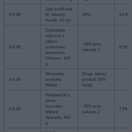
Jaja ściółkowe
3-8.08
M, Wesoły
28%
14,99 
Kurnik, 20 szt.
Czekolada
mleczna z
całymi
-28% przy
3-8.08
orzechami
4,99 zł
zakupie 2
laskowymi,
Choceur, 100
g
Wszystkie
Drugi, tańszy
3-8.08
produkty
produkt 30%
Wedel
taniej
Polędwiczki z
piersi
kurczaka,
-33% przy
3-8.08
7,99 z
Mięsne
zakupie 2
Specjały, 400
g