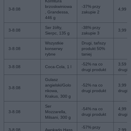
Konfitura
brzoskwiniowa
-37% przy
3-8.08
4,99 zł
, Grandessa,
zakupie 2
446 g
Ser żółty,
-38% przy
3-8.08
3,99 z
Sierpc, 135 g
zakupie 3
Wszystkie
Drugi, tańszy
3-8.08
konserwy
produkt 50%
rybne
taniej
-52% na co
3,59 zł
3-8.08
Coca-Cola, 1 l
drugi produkt
drugi
Gulasz
angielski/Golo
-52% na co
3,99 zł
3-8.08
nkowa,
drugi produkt
drugi
Krakus, 300 g
Ser
-54% na co
4,99 zł
3-8.08
Mozzarella,
drugi produkt
drugi
Milsani, 300 g
-57% przy
3-8.08
Awokado Hass
2,99 zł