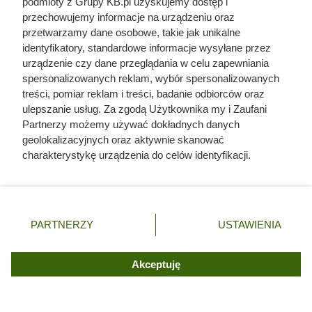
podmioty z Grupy KB.pl uzyskujemy dostęp i
przechowujemy informacje na urządzeniu oraz
przetwarzamy dane osobowe, takie jak unikalne
identyfikatory, standardowe informacje wysyłane przez
urządzenie czy dane przeglądania w celu zapewniania
spersonalizowanych reklam, wybór spersonalizowanych
treści, pomiar reklam i treści, badanie odbiorców oraz
ulepszanie usług. Za zgodą Użytkownika my i Zaufani
Partnerzy możemy używać dokładnych danych
geolokalizacyjnych oraz aktywnie skanować
charakterystykę urządzenia do celów identyfikacji.
Ponieważ cenimy Twoją prywatność, prosimy o zgodę na
korzystanie z tych technologii poprzez kliknięcie
Kawa ziarnista Dallmayr Classic lub kawa mielona Dallmayr
„Akceptuję”. Zgoda jest dobrowolna i zawsze możesz ją
Classic Intense za 3,99 zł/co drugą paczkę, fot. Opracowanie
zmienić/wycofać klikając przycisk ustawień prywatności
PARTNERZY
USTAWIENIA
własne na podstawie gazetki promocyjnej ALDI z dn. 3-8.08
znajdujący się w lewym dolnym rogu strony. Niektóre
rodzaje przetwarzania danych nie wymagają zgody
użytkownika, ale masz prawo sprzeciwić się takiemu
Akceptuję
przetwarzaniu. Preferencje będą miały zastosowania tylko
na tej witrynie.