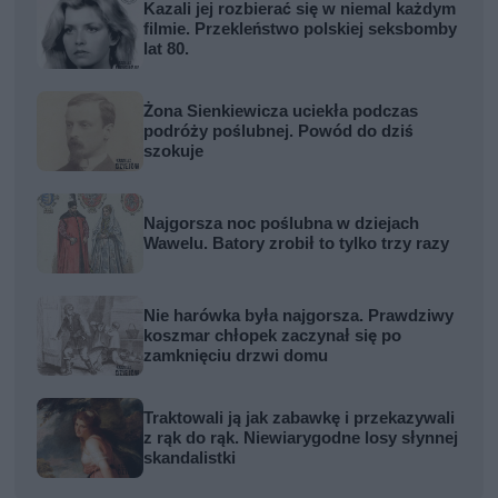
Kazali jej rozbierać się w niemal każdym
filmie. Przekleństwo polskiej seksbomby
lat 80.
Żona Sienkiewicza uciekła podczas
podróży poślubnej. Powód do dziś
szokuje
Najgorsza noc poślubna w dziejach
Wawelu. Batory zrobił to tylko trzy razy
Nie harówka była najgorsza. Prawdziwy
koszmar chłopek zaczynał się po
zamknięciu drzwi domu
Traktowali ją jak zabawkę i przekazywali
z rąk do rąk. Niewiarygodne losy słynnej
skandalistki