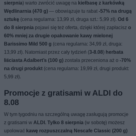
sierpnia
) warto zwrócić uwagę na
kiełbasę z karkówką
Wędlinarnia (470 g)
— obowiązuje tu rabat
-57% na drugą
sztukę
(cena regularna: 13,99 zł, druga szt.: 5,99 zł).
Od 6
do 8 sierpnia
pojawi się też oferta, dzięki której zapłacisz
o
60% mniej za drugie opakowanie
kawy mielonej
Barissimo Mild 500 g
(cena regularna: 34,99 zł, druga:
13,99 zł). Natomiast przez cały tydzień (
3-8.08
)
herbata
liściasta Adalbert’s (100 g)
została przeceniona aż o
-70%
na drugi produkt
(cena regularna: 19,99 zł, drugi produkt:
5,99 zł).
Promocje z gratisami w ALDI do
8.08
W tym tygodniu na szczególną uwagę zasługują promocje
z gratisami w
ALDI.
Tylko 8 sierpnia
(w sobotę) możesz
upolować
kawę rozpuszczalną Nescafe Classic (200 g)