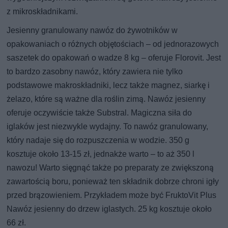
z mikroskładnikami.
Jesienny granulowany nawóz do żywotników w
opakowaniach o różnych objętościach – od jednorazowych
saszetek do opakowań o wadze 8 kg – oferuje Florovit. Jest
to bardzo zasobny nawóz, który zawiera nie tylko
podstawowe makroskładniki, lecz także magnez, siarkę i
żelazo, które są ważne dla roślin zimą. Nawóz jesienny
oferuje oczywiście także Substral. Magiczna siła do
iglaków jest niezwykle wydajny. To nawóz granulowany,
który nadaje się do rozpuszczenia w wodzie. 350 g
kosztuje około 13-15 zł, jednakże warto – to aż 350 l
nawozu! Warto sięgnąć także po preparaty ze zwiększoną
zawartością boru, ponieważ ten składnik dobrze chroni igły
przed brązowieniem. Przykładem może być FruktoVit Plus
Nawóz jesienny do drzew iglastych. 25 kg kosztuje około
66 zł.