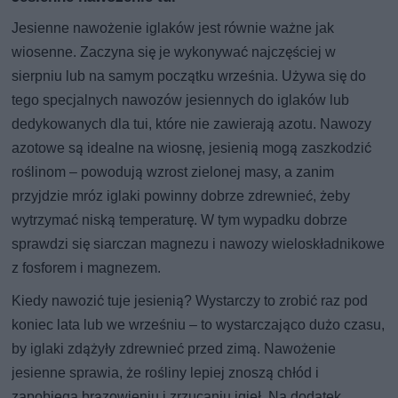
Jesienne nawożenie iglaków jest równie ważne jak
wiosenne. Zaczyna się je wykonywać najczęściej w
sierpniu lub na samym początku września. Używa się do
tego specjalnych nawozów jesiennych do iglaków lub
dedykowanych dla tui, które nie zawierają azotu. Nawozy
azotowe są idealne na wiosnę, jesienią mogą zaszkodzić
roślinom – powodują wzrost zielonej masy, a zanim
przyjdzie mróz iglaki powinny dobrze zdrewnieć, żeby
wytrzymać niską temperaturę. W tym wypadku dobrze
sprawdzi się siarczan magnezu i nawozy wieloskładnikowe
z fosforem i magnezem.
Kiedy nawozić tuje jesienią? Wystarczy to zrobić raz pod
koniec lata lub we wrześniu – to wystarczająco dużo czasu,
by iglaki zdążyły zdrewnieć przed zimą. Nawożenie
jesienne sprawia, że rośliny lepiej znoszą chłód i
zapobiega brązowieniu i zrzucaniu igieł. Na dodatek