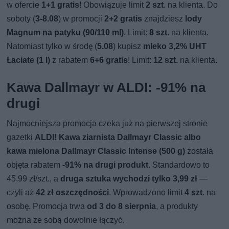
w ofercie
1+1 gratis
! Obowiązuje limit
2 szt
. na klienta. Do
soboty (
3-8.08
) w promocji
2+2 gratis
znajdziesz
lody
Magnum na patyku (90/110 ml)
. Limit:
8 szt
. na klienta.
Natomiast tylko w środę (
5.08
) kupisz
mleko 3,2% UHT
Łaciate (1 l)
z rabatem
6+6 gratis
! Limit:
12 szt.
na klienta.
Kawa Dallmayr w ALDI: -91% na
drugi
Najmocniejsza promocja czeka już na pierwszej stronie
gazetki
ALDI!
Kawa ziarnista Dallmayr Classic albo
kawa mielona Dallmayr Classic Intense (500 g)
została
objęta rabatem
-91% na drugi produkt
. Standardowo to
45,99 zł/szt., a
druga sztuka wychodzi tylko 3,99 zł
—
czyli aż
42 zł oszczędności
. Wprowadzono limit
4 szt
. na
osobę. Promocja trwa
od 3 do 8 sierpnia
, a produkty
można ze sobą dowolnie łączyć.