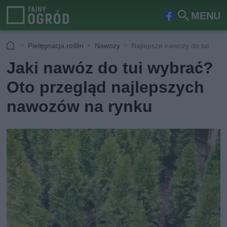
MENU
Fa
Szu
ceb
kaj
Pielęgnacja roślin
Nawozy
Najlepsze nawozy do tui
ook
Jaki nawóz do tui wybrać?
Oto przegląd najlepszych
nawozów na rynku