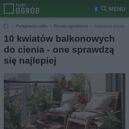
MENU
Fa
Szu
ceb
kaj
Pielęgnacja roślin
Porady ogrodnicze
Najlepsze kwiaty b
ook
10 kwiatów balkonowych
do cienia - one sprawdzą
się najlepiej