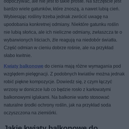
odpoczywać, ale nie jest to takie proste. Na szczęście jest
bardzo wiele gatunków, które znoszą, a nawet lubią cień.
Wybierając rośliny trzeba jednak zwrócić uwagę na
upodobania konkretnej odmiany. Niektóre gatunku roślin
nie lubią słońca, ale ich nieliczne odmiany, zwłaszcza te o
wybarwionych liściach, źle reagują na niedobór światła.
Część odmian w cieniu dobrze rośnie, ale na przykład
słabo kwitnie.
Kwiaty balkonowe
do cienia mają różne wymagania pod
względem pielęgnacji. Z podobnych kwiatów można jednak
robić piękne kompozycje. Dowiedz się, z czym łączyć
wrzosy w doniczce lub co będzie rosło z karłowatymi
balkonowymi iglakami. Na balkonie warto stosować
naturalne środki ochrony roślin, jak na przykład soda
oczyszczona na ziemiórki.
Jakie kwiaty balkonowe do