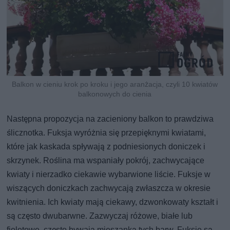
Balkon w cieniu krok po kroku i jego aranżacja, czyli 10 kwiatów
balkonowych do cienia
Następna propozycja na zacieniony balkon to prawdziwa
ślicznotka. Fuksja wyróżnia się przepięknymi kwiatami,
które jak kaskada spływają z podniesionych doniczek i
skrzynek. Roślina ma wspaniały pokrój, zachwycające
kwiaty i nierzadko ciekawie wybarwione liście. Fuksje w
wiszących doniczkach zachwycają zwłaszcza w okresie
kwitnienia. Ich kwiaty mają ciekawy, dzwonkowaty kształt i
są często dwubarwne. Zazwyczaj różowe, białe lub
fioletowe, często bywają mieszanką tych barw. Fuksje są