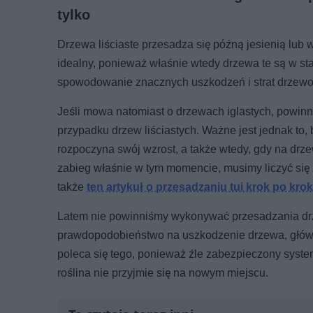
tylko
Drzewa liściaste przesadza się późną jesienią lub 
idealny, ponieważ właśnie wtedy drzewa te są w st
spowodowanie znacznych uszkodzeń i strat drzewo
Jeśli mowa natomiast o drzewach iglastych, powinni
przypadku drzew liściastych. Ważne jest jednak t
rozpoczyna swój wzrost, a także wtedy, gdy na drz
zabieg właśnie w tym momencie, musimy liczyć się
także
ten artykuł o przesadzaniu tui krok po kro
Latem nie powinniśmy wykonywać przesadzania drzew
prawdopodobieństwo na uszkodzenie drzewa, główni
poleca się tego, ponieważ źle zabezpieczony syst
roślina nie przyjmie się na nowym miejscu.