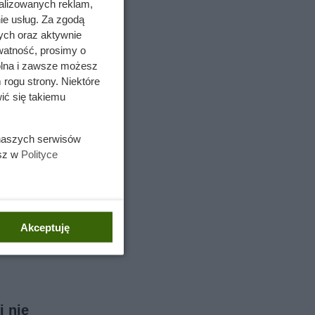
alizowanych reklam,
ie usług. Za zgodą
ych oraz aktywnie
watność, prosimy o
wolna i zawsze możesz
 rogu strony. Niektóre
ić się takiemu
 naszych serwisów
esz w
Polityce
Akceptuję
i nie