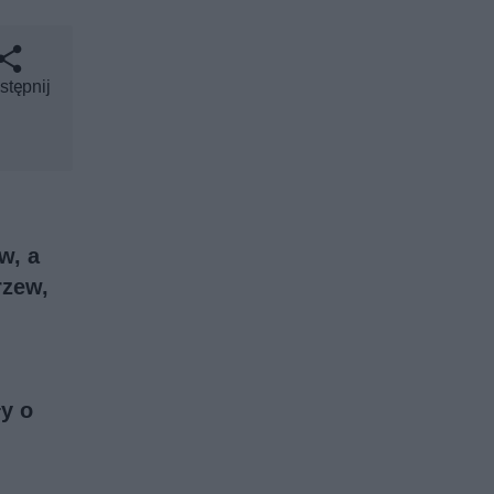
stępnij
w, a
rzew,
y o