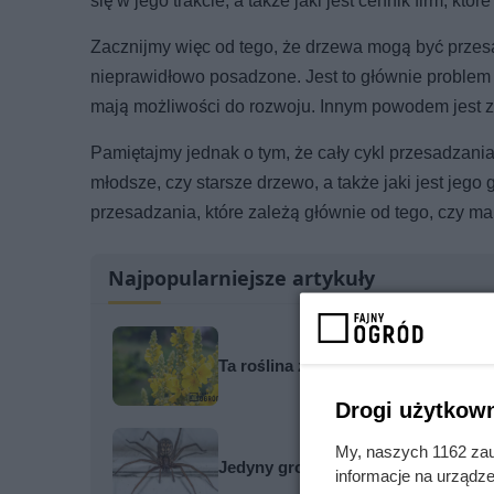
się w jego trakcie, a także jaki jest cennik firm, któ
Zacznijmy więc od tego, że drzewa mogą być przes
nieprawidłowo posadzone. Jest to głównie problem p
mają możliwości do rozwoju. Innym powodem jest
Pamiętajmy jednak o tym, że cały cykl przesadzania
młodsze, czy starsze drzewo, a także jaki jest jeg
przesadzania, które zależą głównie od tego, czy ma
Najpopularniejsze artykuły
Ta roślina z ogrodu babci rośnie w 
Drogi użytkown
My, naszych 1162 zau
Jedyny groźny pająk w Polsce właś
informacje na urządze