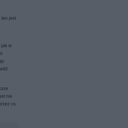
ten jest
 jak w
wo
jąc
awdź
ksze
st nie
przez co