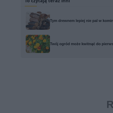
To czytają teraz inni
Tym drewnem lepiej nie pal w komi
Twój ogród może kwitnąć do pierws