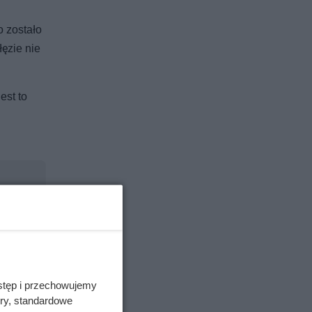
o zostało
ęzie nie
est to
stęp i przechowujemy
ory, standardowe