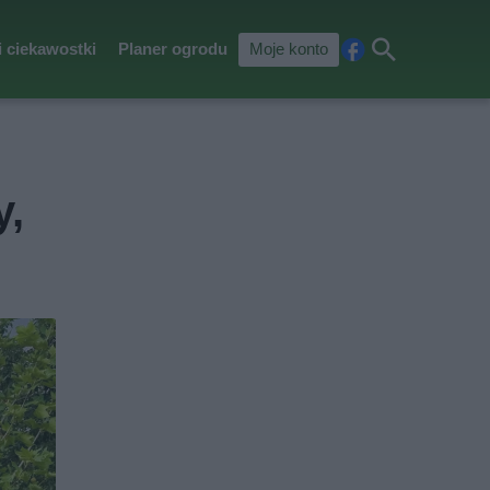
i ciekawostki
Planer ogrodu
Moje konto
Fa
Szu
ceb
kaj
ook
y,