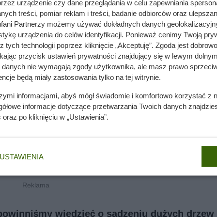
przez urządzenie czy dane przeglądania w celu zapewniania sperson
ych treści, pomiar reklam i treści, badanie odbiorców oraz ulepszan
fani Partnerzy możemy używać dokładnych danych geolokalizacyjn
tykę urządzenia do celów identyfikacji. Ponieważ cenimy Twoją pry
z tych technologii poprzez kliknięcie „Akceptuję”. Zgoda jest dobro
ikając przycisk ustawień prywatności znajdujący się w lewym dolnym
a danych nie wymagają zgody użytkownika, ale masz prawo sprzeciw
ncje będą miały zastosowania tylko na tej witrynie.
szymi informacjami, abyś mógł świadomie i komfortowo korzystać z
gółowe informacje dotyczące przetwarzania Twoich danych znajdzi
s
oraz po kliknięciu w „Ustawienia”.
USTAWIENIA
o powinniśmy wiedzieć o sadzeniu dużych drzew 