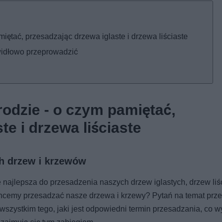
ętać, przesadzając drzewa iglaste i drzewa liściaste
widłowo przeprowadzić
odzie - o czym pamiętać,
te i drzewa liściaste
ch drzew i krzewów
e najlepsza do przesadzenia naszych drzew iglastych, drzew liś
 chcemy przesadzać nasze drzewa i krzewy? Pytań na temat prz
 wszystkim tego, jaki jest odpowiedni termin przesadzania, co 