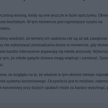
wczesną wiosną, kiedy są one jeszcze w fazie spoczynku. Okres 
anie bezlistnym. W tym momencie jest najmniejsze ryzyko na
stanu.
śmy wiedzieć, że terminy ich sadzenia nie są aż tak zawężone,
o, by nie wykonywać przesadzania drzew w momencie, gdy drze
ewie bardzo intensywnie pojawiają się młode przyrosty. Wykonu
 z tym, że młode gałązki drzewa mogą więdnąć i zamierać. Spr
ku
.
, ze względu na to, że właśnie w tym okresie istnieje najwię
e systemu korzeniowego. Oczywiście jest to możliwe, natomia
em korzeniowy przy dużych upałach może za bardzo wyschnąć, 