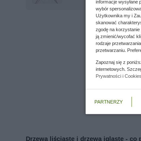
informacje wysyłane 
wybór spersonalizowan
Użytkownika my i Zau
skanować charakterys
zgodę na korzystanie 
ją zmienić/wycofać kl
rodzaje przetwarzani
przetwarzaniu. Prefere
Zapoznaj się z poniż
internetowych. Szcze
Prywatności i Cookie
PARTNERZY
Drzewa liściaste i drzewa iglaste - c