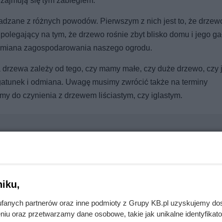
re zajmują się tym zabiegiem.
adzane z różnych powodów. Pierwszym z nich jest to, że drzew
olegający na tym, że drzewo rośnie zbyt blisko domu i jego gał
 zmiana zagospodarowania naszego ogrodu.
 drzewa zależy od tego, czy mamy małe, czy duże drzewo, czy j
o gatunek i odmiana. Uwagę musimy zwrócić także na terminy
my do czynienia z drzewem liściastym, czy iglastym.
piachu i kwitnie tygodniami
iku,
fanych partnerów oraz inne podmioty z Grupy KB.pl uzyskujemy do
nie wchodzi do domów. Polacy nie wiedzą, jak reagować
niu oraz przetwarzamy dane osobowe, takie jak unikalne identyfikat