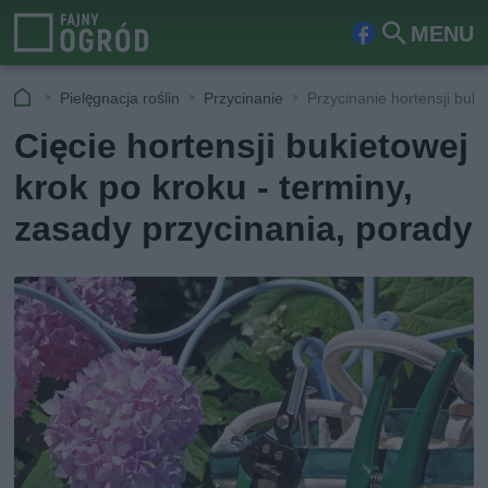
MENU
Fa
Szu
ceb
kaj
Pielęgnacja roślin
Przycinanie
Przycinanie hortensji buki
ook
Cięcie hortensji bukietowej
krok po kroku - terminy,
zasady przycinania, porady