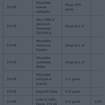
Wszystkie
Drugi 70%
3-8.08
lodowe
taniej
wielopaki
Sery żółte w
plastrach,
3-8.08
Drugi za 1 zł
Światowid,
250-500 g
Wszystkie
3-8.08
makarony
Drugi za 1 zł
Pastani
Wszystkie
3-8.08
czekolady
Drugi za 1 zł
Meltie
Wszystkie
3-8.08
tuńczyki w
2+1 gratis
puszce
3-8.08
Kapsułki Delta
4+4 gratis
Lody w rożku,
3-8.08
2+2 gratis
2,40 zł
Diuna, 270 ml