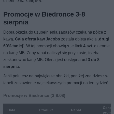
dziennie na kartę MB.
Promocje w Biedronce 3-8
sierpnia
Dobra okazja do uzupełnienia zapasów czeka na półce z
kawą.
Cała oferta kaw Jacobs
została objęta akcją „
drugi
60% taniej
”. W tej promocji obowiązuje limit
4 szt
. dziennie
na kartę MB. Żeby rabat naliczył się przy kasie, trzeba
zeskanować kartę MB. Oferta jest dostępna
od 3 do 8
sierpnia
.
Jeśli polujesz na największe obniżki, poniżej znajdziesz w
tabeli zestawienie najciekawszych promocji na ten tydzień.
Promocje w Biedronce (3-8.08)
Cena
Data
Produkt
Rabat
promo