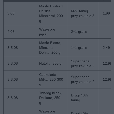
Masło Ekstra z
Polskiej
66% taniej
3.08
1,99 zł
Mleczarni, 200
przy zakupie 3
g
Wszystkie
4.08
2+1 gratis
jajka
Masło Ekstra,
3-5.08
Mleczna
1+1 gratis
2,49 zł
Dolina, 200 g
Super cena
3-8.08
Nutella, 350 g
12,99 z
przy zakupie 2
Czekolada
Super cena
3-8.08
Milka, 250-300
12,99 z
przy zakupie 2
g
Twaróg klinek,
Drugi 40%
3-8.08
Delikate, 250
taniej
g
Wszystkie
Drugi 40%