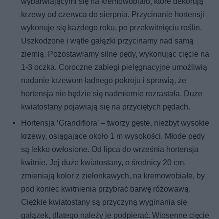
wybarwiającymi się na kremowobiało, które dekorują
krzewy od czerwca do sierpnia. Przycinanie hortensji
wykonuje się każdego roku, po przekwitnięciu roślin.
Uszkodzone i wątłe gałązki przycinamy nad samą
ziemią. Pozostawiamy silne pędy, wykonując cięcie na
1-3 oczka. Coroczne zabiegi pielęgnacyjne umożliwią
nadanie krzewom ładnego pokroju i sprawią, że
hortensja nie będzie się nadmiernie rozrastała. Duże
kwiatostany pojawiają się na przyciętych pędach.
Hortensja ‘Grandiflora’ – tworzy gęste, niezbyt wysokie
krzewy, osiągające około 1 m wysokości. Młode pędy
są lekko owłosione. Od lipca do września hortensja
kwitnie. Jej duże kwiatostany, o średnicy 20 cm,
zmieniają kolor z zielonkawych, na kremowobiałe, by
pod koniec kwitnienia przybrać barwę różowawą.
Ciężkie kwiatostany są przyczyną wyginania się
gałązek, dlatego należy je podpierać. Wiosenne cięcie