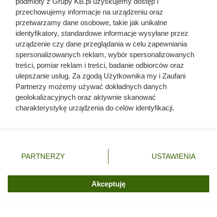
podmioty z Grupy KB.pl uzyskujemy dostęp i
przechowujemy informacje na urządzeniu oraz
przetwarzamy dane osobowe, takie jak unikalne
identyfikatory, standardowe informacje wysyłane przez
urządzenie czy dane przeglądania w celu zapewniania
Wszystkie kawy Jacobs z rabatem "drugi 60% taniej", fot.
spersonalizowanych reklam, wybór spersonalizowanych
Opracowanie własne na podstawie gazetki promocyjnej Biedronki
z dn. 3-8.08
treści, pomiar reklam i treści, badanie odbiorców oraz
ulepszanie usług. Za zgodą Użytkownika my i Zaufani
Partnerzy możemy używać dokładnych danych
geolokalizacyjnych oraz aktywnie skanować
charakterystykę urządzenia do celów identyfikacji.
Ponieważ cenimy Twoją prywatność, prosimy o zgodę na
korzystanie z tych technologii poprzez kliknięcie
„Akceptuję”. Zgoda jest dobrowolna i zawsze możesz ją
zmienić/wycofać klikając przycisk ustawień prywatności
PARTNERZY
USTAWIENIA
znajdujący się w lewym dolnym rogu strony. Niektóre
rodzaje przetwarzania danych nie wymagają zgody
użytkownika, ale masz prawo sprzeciwić się takiemu
Akceptuję
przetwarzaniu. Preferencje będą miały zastosowania tylko
na tej witrynie.