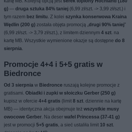
kartę MB. Kolejną opcją jest
serek topiony Hochland (180
g)
—
druga sztuka 84% taniej
(6,99 zł/szt. -> 3,99 zł/szt.) i
tym razem
bez limitu
. Z kolei
szynka konserwowa Kraina
Wędlin (200 g)
została objęta promocją „
drugi 90% taniej
”
(6,99 zł/szt. -> 3,79 zł/szt.), z limitem dziennym
4 szt
. na
kartę MB. Wszystkie wymienione okazje są dostępne
do 8
sierpnia
.
Promocje 4+4 i 5+5 gratis w
Biedronce
Od 3 sierpnia
w
Biedronce
ruszają kolejne promocje z
gratisami.
Obiadki i zupki w słoiczku Gerber (250 g)
kupisz w ofercie
4+4 gratis
(limit
8 szt
. dziennie na kartę
MB) — identyczna akcja obejmuje też
wszystkie musy
owocowe Gerber
. Na deser
wafel Princessa (37-41 g)
jest w promocji
5+5 gratis
, a sieć ustaliła limit
10 szt
.