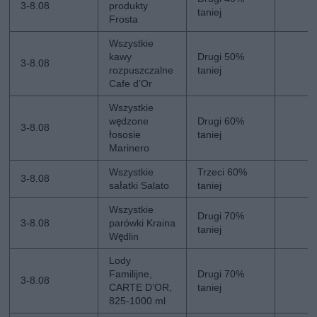
3-8.08
produkty
taniej
Frosta
Wszystkie
kawy
Drugi 50%
3-8.08
rozpuszczalne
taniej
Cafe d’Or
Wszystkie
wędzone
Drugi 60%
3-8.08
łososie
taniej
Marinero
Wszystkie
Trzeci 60%
3-8.08
sałatki Salato
taniej
Wszystkie
Drugi 70%
3-8.08
parówki Kraina
taniej
Wędlin
Lody
Familijne,
Drugi 70%
3-8.08
CARTE D’OR,
taniej
825-1000 ml