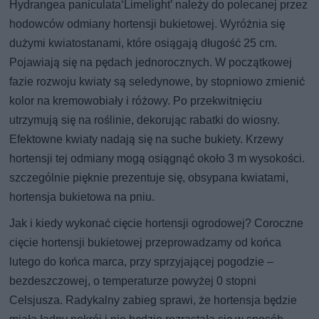
Hydrangea paniculata‘Limelight’ należy do polecanej przez
hodowców odmiany hortensji bukietowej. Wyróżnia się
dużymi kwiatostanami, które osiągają długość 25 cm.
Pojawiają się na pędach jednorocznych. W początkowej
fazie rozwoju kwiaty są seledynowe, by stopniowo zmienić
kolor na kremowobiały i różowy. Po przekwitnięciu
utrzymują się na roślinie, dekorując rabatki do wiosny.
Efektowne kwiaty nadają się na suche bukiety. Krzewy
hortensji tej odmiany mogą osiągnąć około 3 m wysokości.
szczególnie pięknie prezentuje się, obsypana kwiatami,
hortensja bukietowa na pniu.
Jak i kiedy wykonać cięcie hortensji ogrodowej? Coroczne
cięcie hortensji bukietowej przeprowadzamy od końca
lutego do końca marca, przy sprzyjającej pogodzie –
bezdeszczowej, o temperaturze powyżej 0 stopni
Celsjusza. Radykalny zabieg sprawi, że hortensja będzie