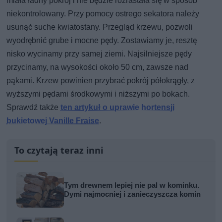
miała ładny pokrój i nie będzie rozrastała się w sposób
niekontrolowany. Przy pomocy ostrego sekatora należy
usunąć suche kwiatostany. Przegląd krzewu, pozwoli
wyodrębnić grube i mocne pędy. Zostawiamy je, resztę
nisko wycinamy przy samej ziemi. Najsilniejsze pędy
przycinamy, na wysokości około 50 cm, zawsze nad
pąkami. Krzew powinien przybrać pokrój półokrągły, z
wyższymi pędami środkowymi i niższymi po bokach.
Sprawdź także
ten artykuł o uprawie hortensji
bukietowej Vanille Fraise
.
To czytają teraz inni
Tym drewnem lepiej nie pal w kominku.
Dymi najmocniej i zanieczyszcza komin