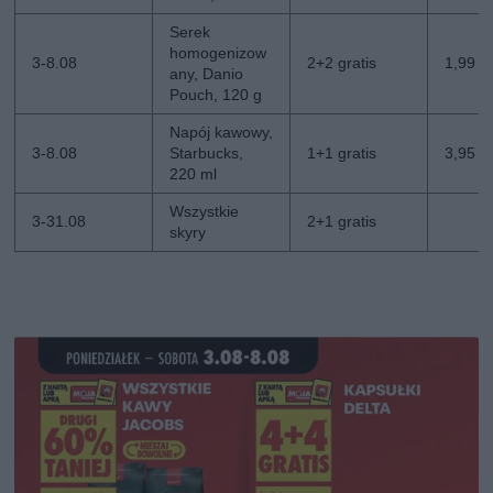
Serek
homogenizow
3-8.08
2+2 gratis
1,99 zł
any, Danio
Pouch, 120 g
Napój kawowy,
3-8.08
Starbucks,
1+1 gratis
3,95 zł
220 ml
Wszystkie
3-31.08
2+1 gratis
skyry