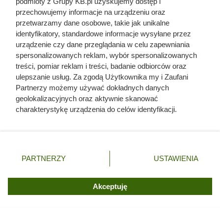
podmioty z Grupy KB.pl uzyskujemy dostęp i
przechowujemy informacje na urządzeniu oraz
Opis surowca, z którego wykonano pellet,
powinien jasno
przetwarzamy dane osobowe, takie jak unikalne
wskazywać, że granulat powstał z czystego drewna —
identyfikatory, standardowe informacje wysyłane przez
najczęściej iglastego lub liściastego — i nie zawiera
urządzenie czy dane przeglądania w celu zapewniania
żadnych dodatków chemicznych
. To właśnie rodzaj
spersonalizowanych reklam, wybór spersonalizowanych
treści, pomiar reklam i treści, badanie odbiorców oraz
materiału decyduje o ilości powstającego popiołu, zapachu
ulepszanie usług. Za zgodą Użytkownika my i Zaufani
podczas spalania oraz o tym, czy płomień jest równy i
Partnerzy możemy używać dokładnych danych
stabilny.
geolokalizacyjnych oraz aktywnie skanować
charakterystykę urządzenia do celów identyfikacji.
Etykiety, na których brakuje informacji o pochodzeniu
Ponieważ cenimy Twoją prywatność, prosimy o zgodę na
biomasy albo podano je w zbyt ogólny sposób, znacząco
korzystanie z tych technologii poprzez kliknięcie
utrudniają rzetelną ocenę jakości produktu.
„Akceptuję”. Zgoda jest dobrowolna i zawsze możesz ją
zmienić/wycofać klikając przycisk ustawień prywatności
PARTNERZY
USTAWIENIA
znajdujący się w lewym dolnym rogu strony. Niektóre
rodzaje przetwarzania danych nie wymagają zgody
użytkownika, ale masz prawo sprzeciwić się takiemu
Akceptuję
przetwarzaniu. Preferencje będą miały zastosowania tylko
na tej witrynie.