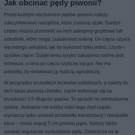
Jak obcinać pędy piwonii?
Przed każdym obcinaniem pędów piwonii należy
zdezynfekować narzędzia, które zostaną użyte. Bardzo
często można przenieść na nich patogeny grzybowe lub
szkodniki, które mogą zaatakować roślinę. Do cięcia używa
się ostrego sekatora, tak by wykonać tylko jedno, czyste i
szybkie cięcie. Dzięki temu ryzyko zakażenia rośliny jest
mniejsze, a rana po cięciu szybciej się goi. Nie ma
potrzeby, by smarować ją maścią ogrodniczą.
W przypadku wszystkich krzewów ozdobnych, a należy do
nich także piwonia chińska, cięcie wykonuje się na
wysokości 1/3 długości pędów. To sposób na odmłodzenie
rośliny. Jednakże nie trzeba robić tego zbyt często,
wystarczy tylko usuwać przekwitłe kwiatostany i nieopadłe
liście – mniej więcej 5 cm poniżej pąka. Należy także
usuwać regularnie uszkodzone pędy. Zwłaszcza na te