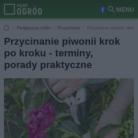
MENU
Fa
Szu
ceb
kaj
Pielęgnacja roślin
Przycinanie
Przycinanie piwonii: termi
ook
Przycinanie piwonii krok
po kroku - terminy,
porady praktyczne