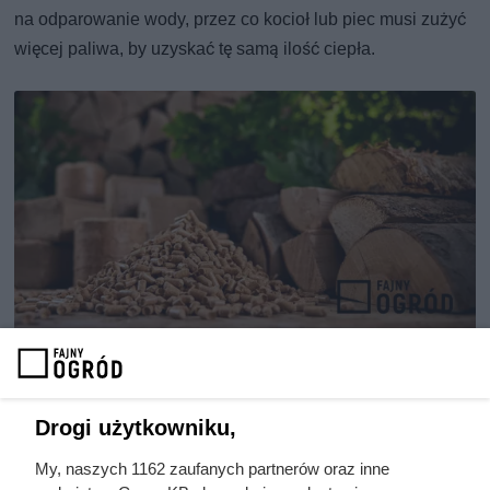
na odparowanie wody, przez co kocioł lub piec musi zużyć
więcej paliwa, by uzyskać tę samą ilość ciepła.
Informacja o surowcu, z którego wyprodukowano pellet, powinna
jasno wskazywać, że granulat powstał z czystego drewna, fot.
exclusive-design
Drogi użytkowniku,
Skład pelletu: czyste drewno bez
My, naszych 1162 zaufanych partnerów oraz inne
dodatków