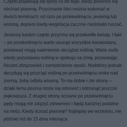
Często pojawiają się spory co do tego, kiedy powinno się
obcinać piwonię. Przycinanie liści można wykonać w
dwóch terminach: od razu po przekwitnięciu, jesienią lub
wiosną, dopiero kiedy wegetacja zacznie nieśmiało ruszać.
Jesienią bardzo często przycina się przekwitłe kwiaty. I fakt
– po przekwitnięciu warto usunąć wszystkie kwiatostany,
ponieważ mogą nadmiernie obciążać roślinę. Wiele osób
wtedy pozostawia roślinę w spokoju na zimę, pozwalając
liściom zbrązowieć i samodzielnie opaść. Niektórzy jednak
decydują się przyciąć roślinę po przekwitnięciu nisko nad
ziemią, żeby odbiła wiosną. To ma dobre i złe strony –
dzięki temu peonia może się odnowić i odrosnąć jeszcze
piękniejsza. Z drugiej strony ścinane po przekwitnięciu
pędy mogą nie zdążyć zdrewnieć i będą bardziej podatne
na mróz. Kiedy ścinać piwonię? Najlepiej we wrześniu, nie
później niż do 15 dnia miesiąca.