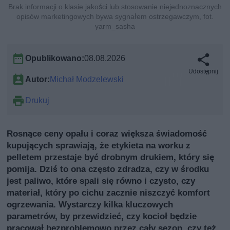
Brak informacji o klasie jakości lub stosowanie niejednoznacznych
opisów marketingowych bywa sygnałem ostrzegawczym, fot.
yarm_sasha
Opublikowano:
08.08.2026
Udostępnij
Autor:
Michał Modzelewski
Drukuj
Rosnące ceny opału i coraz większa świadomość
kupujących sprawiają, że etykieta na worku z
pelletem przestaje być drobnym drukiem, który się
pomija. Dziś to ona często zdradza, czy w środku
jest paliwo, które spali się równo i czysto, czy
materiał, który po cichu zacznie niszczyć komfort
ogrzewania. Wystarczy kilka kluczowych
parametrów, by przewidzieć, czy kocioł będzie
pracował bezproblemowo przez cały sezon, czy też