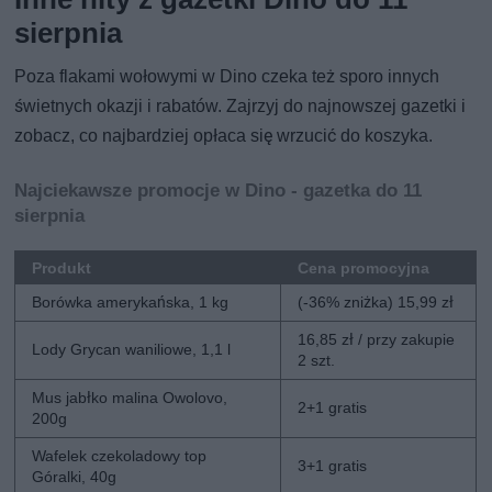
sierpnia
Poza flakami wołowymi w Dino czeka też sporo innych
świetnych okazji i rabatów. Zajrzyj do najnowszej gazetki i
zobacz, co najbardziej opłaca się wrzucić do koszyka.
Najciekawsze promocje w Dino - gazetka do 11
sierpnia
Produkt
Cena promocyjna
Borówka amerykańska, 1 kg
(-36% zniżka) 15,99 zł
16,85 zł / przy zakupie
Lody Grycan waniliowe, 1,1 l
2 szt.
Mus jabłko malina Owolovo,
2+1 gratis
200g
Wafelek czekoladowy top
3+1 gratis
Góralki, 40g