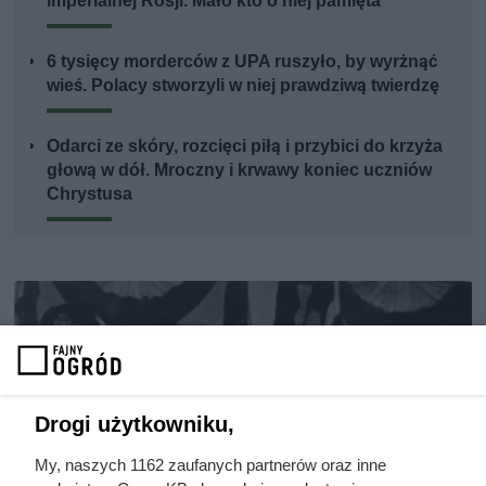
imperialnej Rosji. Mało kto o niej pamięta
6 tysięcy morderców z UPA ruszyło, by wyrżnąć
wieś. Polacy stworzyli w niej prawdziwą twierdzę
Odarci ze skóry, rozcięci piłą i przybici do krzyża
głową w dół. Mroczny i krwawy koniec uczniów
Chrystusa
Drogi użytkowniku,
My, naszych 1162 zaufanych partnerów oraz inne