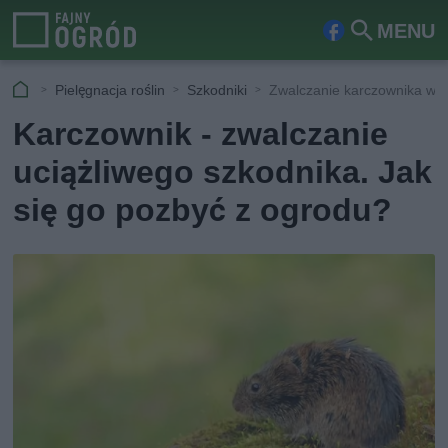
MENU
Fa
Szu
ceb
kaj
Pielęgnacja roślin
Szkodniki
Zwalczanie karczownika w o
ook
Karczownik - zwalczanie
uciążliwego szkodnika. Jak
się go pozbyć z ogrodu?