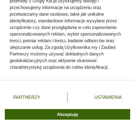
podmioty z Grupy KB.pl uzyskujemy dostęp i
przechowujemy informacje na urządzeniu oraz
przetwarzamy dane osobowe, takie jak unikalne
identyfikatory, standardowe informacje wysyłane przez
urządzenie czy dane przeglądania w celu zapewniania
Doprowadził do śmierci większej
spersonalizowanych reklam, wybór spersonalizowanych
treści, pomiar reklam i treści, badanie odbiorców oraz
liczby ludzi niż Hitler i Stalin
ulepszanie usług. Za zgodą Użytkownika my i Zaufani
razem wzięci. Mimo to czczą go
Partnerzy możemy używać dokładnych danych
geolokalizacyjnych oraz aktywnie skanować
jako bohatera
charakterystykę urządzenia do celów identyfikacji.
Ponieważ cenimy Twoją prywatność, prosimy o zgodę na
korzystanie z tych technologii poprzez kliknięcie
„Akceptuję”. Zgoda jest dobrowolna i zawsze możesz ją
zmienić/wycofać klikając przycisk ustawień prywatności
PARTNERZY
USTAWIENIA
znajdujący się w lewym dolnym rogu strony. Niektóre
rodzaje przetwarzania danych nie wymagają zgody
użytkownika, ale masz prawo sprzeciwić się takiemu
Akceptuję
przetwarzaniu. Preferencje będą miały zastosowania tylko
na tej witrynie.