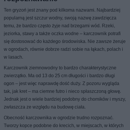
Ten gryzoń jest znany pod kilkoma nazwami. Najbardziej
popularną jest szczur wodny, swoją nazwę zawdzięcza
temu, że bardzo często żyje nad brzegami wód. Rzeki,
jeziorka, stawy a także oczka wodne – karczownik potrafi
się dostosować do każdego środowiska. Nie zawsze żeruje
w ogrodach, równie dobrze radzi sobie na łąkach, polach i
w lasach.
Karczownik ziemnowodny to bardzo charakterystyczne
zwierzątko. Ma od 13 do 25 cm długości i bardzo długi
ogon – jest więc naprawdę dość duży. Z pozoru wygląda
tak, jak kret – ma ciemne futro i nieco spłaszczoną głowę.
Jednak jest o wiele bardziej podobny do chomików i myszy,
zwłaszcza ze względu na budowę ciała.
Obecność karczownika w ogrodzie trudno rozpoznać.
Tworzy kopce podobne do krecich, w miejscach, w których