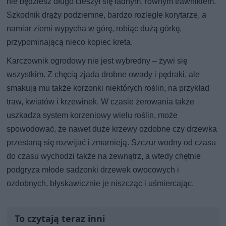
nie będziesz długo cieszył się ładnym, równym trawnikiem.
Szkodnik drąży podziemne, bardzo rozległe korytarze, a
namiar ziemi wypycha w górę, robiąc dużą górkę,
przypominającą nieco kopiec kreta.
Karczownik ogrodowy nie jest wybredny – żywi się
wszystkim. Z chęcią zjada drobne owady i pędraki, ale
smakują mu także korzonki niektórych roślin, na przykład
traw, kwiatów i krzewinek. W czasie żerowania także
uszkadza system korzeniowy wielu roślin, może
spowodować, że nawet duże krzewy ozdobne czy drzewka
przestaną się rozwijać i zmarnieją. Szczur wodny od czasu
do czasu wychodzi także na zewnątrz, a wtedy chętnie
podgryza młode sadzonki drzewek owocowych i
ozdobnych, błyskawicznie je niszcząc i uśmiercając.
To czytają teraz inni