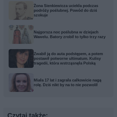
Żona Sienkiewicza uciekła podczas
podróży poślubnej. Powód do dziś
szokuje
Najgorsza noc poślubna w dziejach
Wawelu. Batory zrobił to tylko trzy razy
Zwabił ją do auta podstępem, a potem
postawił potworne ultimatum. Kulisy
tragedii, która wstrząsnęła Polską
Miała 17 lat i zagrała całkowicie nagą
rolę. Dziś nikt by na to nie pozwolił
Czytaj także: