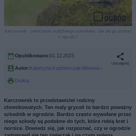
Karczownik - zwalczanie uciążliwego szkodnika. Jak się go pozbyć
z ogrodu?
Opublikowano:
01.12.2023
Udostępnij
Autor:
Katarzyna Kaźmierczak-Milewska
Drukuj
Karczownik to przedstawiciel rodziny
chomikowatych. Ten mały gryzoń to bardzo poważny
szkodnik w ogrodzie. Bardzo często wywołane przez
niego szkody są podobne do tych, które robią kret i
nornice. Dowiedz się, jak rozpoznać, czy w ogrodzie
zadomowił się ten zwierzak i na czym polega