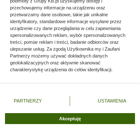
podmioty z Grupy KB.pl uzyskujemy dostęp i
przechowujemy informacje na urządzeniu oraz
przetwarzamy dane osobowe, takie jak unikalne
identyfikatory, standardowe informacje wysyłane przez
urządzenie czy dane przeglądania w celu zapewniania
spersonalizowanych reklam, wybór spersonalizowanych
treści, pomiar reklam i treści, badanie odbiorców oraz
ulepszanie usług. Za zgodą Użytkownika my i Zaufani
Partnerzy możemy używać dokładnych danych
geolokalizacyjnych oraz aktywnie skanować
Dziennikarze ujawnili
charakterystykę urządzenia do celów identyfikacji.
Ponieważ cenimy Twoją prywatność, prosimy o zgodę na
pochodzenie mięsa z Dino. Klienci
korzystanie z tych technologii poprzez kliknięcie
zaskoczeni
„Akceptuję”. Zgoda jest dobrowolna i zawsze możesz ją
zmienić/wycofać klikając przycisk ustawień prywatności
PARTNERZY
USTAWIENIA
znajdujący się w lewym dolnym rogu strony. Niektóre
rodzaje przetwarzania danych nie wymagają zgody
użytkownika, ale masz prawo sprzeciwić się takiemu
Akceptuję
przetwarzaniu. Preferencje będą miały zastosowania tylko
na tej witrynie.