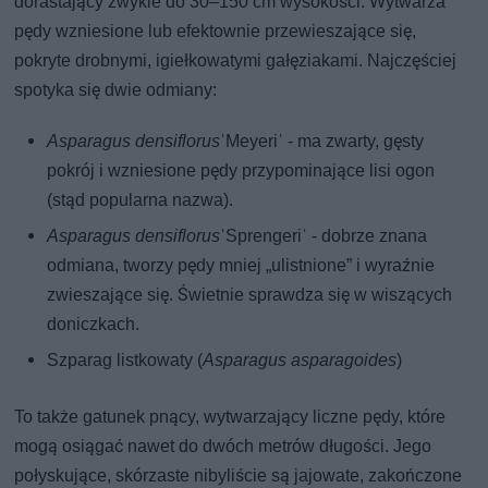
dorastający zwykle do 30–150 cm wysokości. Wytwarza
pędy wzniesione lub efektownie przewieszające się,
pokryte drobnymi, igiełkowatymi gałęziakami. Najczęściej
spotyka się dwie odmiany:
Asparagus densiflorus
ˈMeyeriˈ - ma zwarty, gęsty
pokrój i wzniesione pędy przypominające lisi ogon
(stąd popularna nazwa).
Asparagus densiflorus
ˈSprengeriˈ - dobrze znana
odmiana, tworzy pędy mniej „ulistnione” i wyraźnie
zwieszające się. Świetnie sprawdza się w wiszących
doniczkach.
Szparag listkowaty (
Asparagus asparagoides
)
To także gatunek pnący, wytwarzający liczne pędy, które
mogą osiągać nawet do dwóch metrów długości. Jego
połyskujące, skórzaste nibyliście są jajowate, zakończone