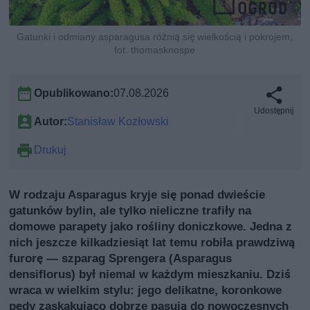
Gatunki i odmiany asparagusa różnią się wielkością i pokrojem,
fot. thomasknospe
Opublikowano:
07.08.2026
Udostępnij
Autor:
Stanisław Kozłowski
Drukuj
W rodzaju Asparagus kryje się ponad dwieście
gatunków bylin, ale tylko nieliczne trafiły na
domowe parapety jako rośliny doniczkowe. Jedna z
nich jeszcze kilkadziesiąt lat temu robiła prawdziwą
furorę — szparag Sprengera (Asparagus
densiflorus) był niemal w każdym mieszkaniu. Dziś
wraca w wielkim stylu: jego delikatne, koronkowe
pędy zaskakująco dobrze pasują do nowoczesnych