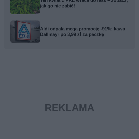
Ten kwiat z PRL wraca do łask – zobacz,
jak go nie zabić!
Aldi odpala mega promocję -91%: kawa
Dallmayr po 3,99 zł za paczkę