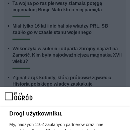
Ta wojna po raz pierwszy złamała potęgę
imperialnej Rosji. Mało kto o niej pamięta
Miał tylko 16 lat i nie bał się władzy PRL. SB
zabiło go w czasie stanu wojennego
Wskoczyła w suknie i odparła zbrojny najazd na
Zamość. Kim była najodważniejsza magnatka XVII
wieku?
Zginął z rąk kobiety, którą próbował zgwałcić.
Historia polskiego władcy zaskakuje
Drogi użytkowniku,
My, naszych 1162 zaufanych partnerów oraz inne