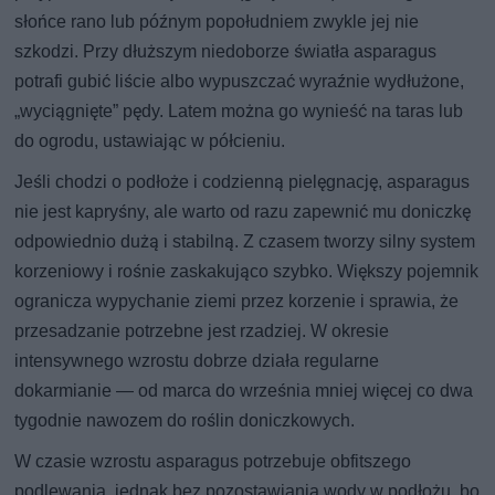
słońce rano lub późnym popołudniem zwykle jej nie
szkodzi. Przy dłuższym niedoborze światła asparagus
potrafi gubić liście albo wypuszczać wyraźnie wydłużone,
„wyciągnięte” pędy. Latem można go wynieść na taras lub
do ogrodu, ustawiając w półcieniu.
Jeśli chodzi o podłoże i codzienną pielęgnację, asparagus
nie jest kapryśny, ale warto od razu zapewnić mu doniczkę
odpowiednio dużą i stabilną. Z czasem tworzy silny system
korzeniowy i rośnie zaskakująco szybko. Większy pojemnik
ogranicza wypychanie ziemi przez korzenie i sprawia, że
przesadzanie potrzebne jest rzadziej. W okresie
intensywnego wzrostu dobrze działa regularne
dokarmianie — od marca do września mniej więcej co dwa
tygodnie nawozem do roślin doniczkowych.
W czasie wzrostu asparagus potrzebuje obfitszego
podlewania, jednak bez pozostawiania wody w podłożu, bo