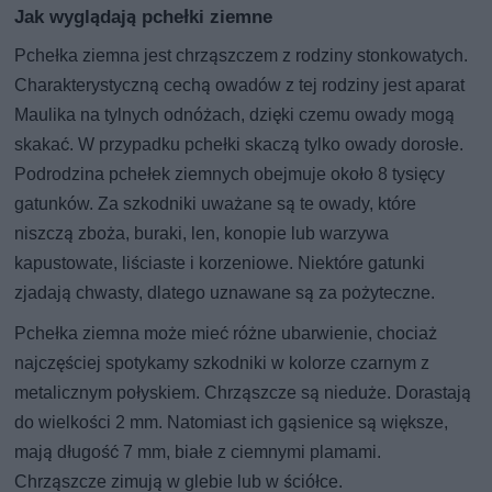
Jak wyglądają pchełki ziemne
Pchełka ziemna jest chrząszczem z rodziny stonkowatych.
Charakterystyczną cechą owadów z tej rodziny jest aparat
Maulika na tylnych odnóżach, dzięki czemu owady mogą
skakać. W przypadku pchełki skaczą tylko owady dorosłe.
Podrodzina pchełek ziemnych obejmuje około 8 tysięcy
gatunków. Za szkodniki uważane są te owady, które
niszczą zboża, buraki, len, konopie lub warzywa
kapustowate, liściaste i korzeniowe. Niektóre gatunki
zjadają chwasty, dlatego uznawane są za pożyteczne.
Pchełka ziemna może mieć różne ubarwienie, chociaż
najczęściej spotykamy szkodniki w kolorze czarnym z
metalicznym połyskiem. Chrząszcze są nieduże. Dorastają
do wielkości 2 mm. Natomiast ich gąsienice są większe,
mają długość 7 mm, białe z ciemnymi plamami.
Chrząszcze zimują w glebie lub w ściółce.