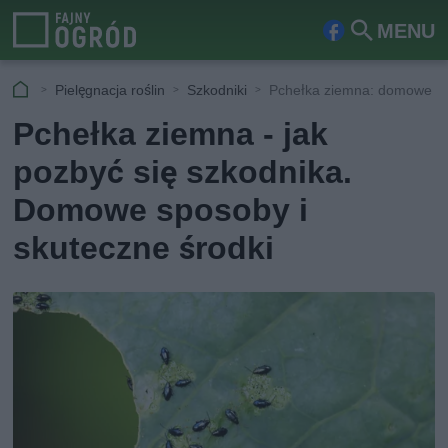
MENU
Fa
Szu
ceb
kaj
Pielęgnacja roślin
Szkodniki
Pchełka ziemna: domowe s
ook
Pchełka ziemna - jak
pozbyć się szkodnika.
Domowe sposoby i
skuteczne środki