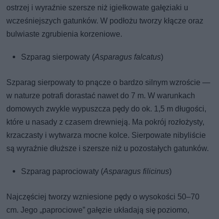
ostrzej i wyraźnie szersze niż igiełkowate gałęziaki u
wcześniejszych gatunków. W podłożu tworzy kłącze oraz
bulwiaste zgrubienia korzeniowe.
Szparag sierpowaty (
Asparagus falcatus
)
Szparag sierpowaty to pnącze o bardzo silnym wzroście —
w naturze potrafi dorastać nawet do 7 m. W warunkach
domowych zwykle wypuszcza pędy do ok. 1,5 m długości,
które u nasady z czasem drewnieją. Ma pokrój rozłożysty,
krzaczasty i wytwarza mocne kolce. Sierpowate nibyliście
są wyraźnie dłuższe i szersze niż u pozostałych gatunków.
Szparag paprociowaty (
Asparagus filicinus
)
Najczęściej tworzy wzniesione pędy o wysokości 50–70
cm. Jego „paprociowe” gałęzie układają się poziomo,