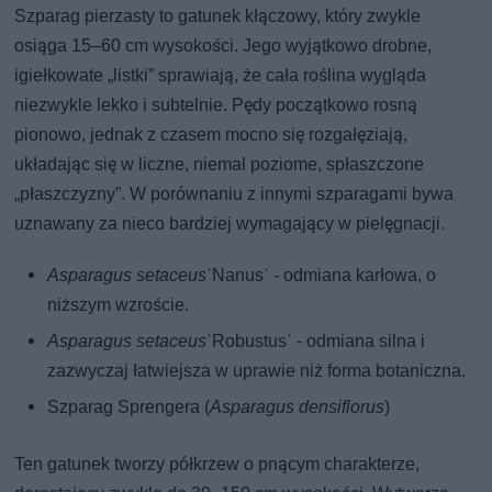
Szparag pierzasty to gatunek kłączowy, który zwykle
osiąga 15–60 cm wysokości. Jego wyjątkowo drobne,
igiełkowate „listki” sprawiają, że cała roślina wygląda
niezwykle lekko i subtelnie. Pędy początkowo rosną
pionowo, jednak z czasem mocno się rozgałęziają,
układając się w liczne, niemal poziome, spłaszczone
„płaszczyzny”. W porównaniu z innymi szparagami bywa
uznawany za nieco bardziej wymagający w pielęgnacji.
Asparagus setaceus
ˈNanusˈ - odmiana karłowa, o
niższym wzroście.
Asparagus setaceus
ˈRobustusˈ - odmiana silna i
zazwyczaj łatwiejsza w uprawie niż forma botaniczna.
Szparag Sprengera (
Asparagus densiflorus
)
Ten gatunek tworzy półkrzew o pnącym charakterze,