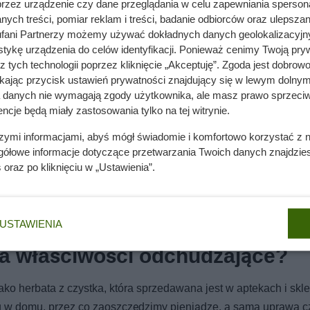
przez urządzenie czy dane przeglądania w celu zapewniania sperson
ych treści, pomiar reklam i treści, badanie odbiorców oraz ulepszan
fani Partnerzy możemy używać dokładnych danych geolokalizacyjn
tykę urządzenia do celów identyfikacji. Ponieważ cenimy Twoją pry
z tych technologii poprzez kliknięcie „Akceptuję”. Zgoda jest dobro
ikając przycisk ustawień prywatności znajdujący się w lewym dolnym
a danych nie wymagają zgody użytkownika, ale masz prawo sprzeciw
ncje będą miały zastosowania tylko na tej witrynie.
szymi informacjami, abyś mógł świadomie i komfortowo korzystać z
gółowe informacje dotyczące przetwarzania Twoich danych znajdzi
s
oraz po kliknięciu w „Ustawienia”.
USTAWIENIA
ma właściwości odchudzające?
ako herbata z czystka, która sprzedawana jest w aptekach i skl
u w domu, przez co zaoszczędzimy pieniądze, a sama uprawa c