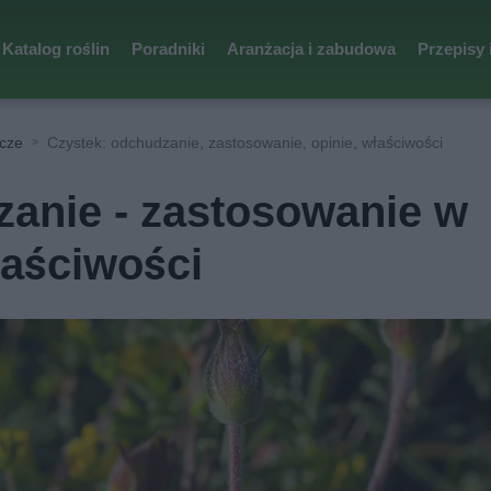
Katalog roślin
Poradniki
Aranżacja i zabudowa
Przepisy 
icze
Czystek: odchudzanie, zastosowanie, opinie, właściwości
anie - zastosowanie w
łaściwości