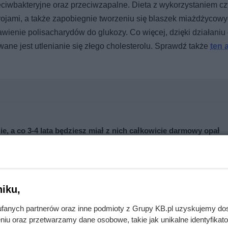
ciwbakteryjne oraz przeciwzapalne. Dieta z wykorzystaniem cz
ojami, a także zapobiegnie tworzeniu się blaszek miażdżycowy
wienie polisacharydów do glukozy. Co więcej, dzięki działaniu
ne jest utlenianie się złego cholesterolu. Sprawdź także
ten 
e, a co 3-4 lata będziesz miał z nich całkowicie darmowy opał
ować kocioł, a nawet spowodować pożar
iku,
fanych partnerów oraz inne podmioty z Grupy KB.pl uzyskujemy do
niu oraz przetwarzamy dane osobowe, takie jak unikalne identyfikat