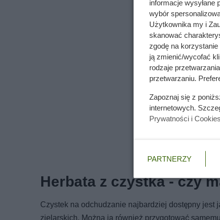
informacje wysyłane 
wybór spersonalizowan
Użytkownika my i Zau
skanować charakterys
zgodę na korzystanie 
ją zmienić/wycofać kl
rodzaje przetwarzani
przetwarzaniu. Prefere
Zapoznaj się z poniż
internetowych. Szcze
Prywatności i Cookie
PARTNERZY
Herbata z czystka - czy 
Czystek na odchudzanie najbardziej dostępny jest j
zielarskich. Można ją również przygotować samem