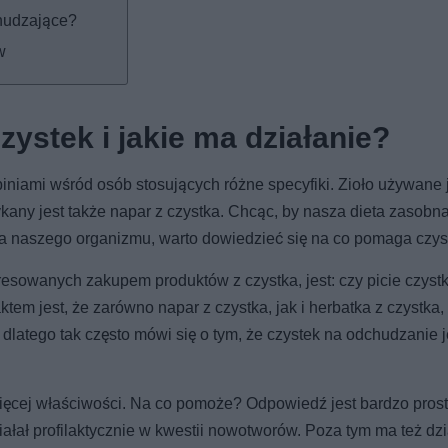
chudzające?
w
ystek i jakie ma działanie?
piniami wśród osób stosujących różne specyfiki. Zioło używane 
ykany jest także napar z czystka. Chcąc, by nasza dieta zasobn
dla naszego organizmu, warto dowiedzieć się na co pomaga czys
resowanych zakupem produktów z czystka, jest: czy picie czyst
ktem jest, że zarówno napar z czystka, jak i herbatka z czystka,
 dlatego tak często mówi się o tym, że czystek na odchudzanie j
ięcej właściwości. Na co pomoże? Odpowiedź jest bardzo prost
ał profilaktycznie w kwestii nowotworów. Poza tym ma też dzi