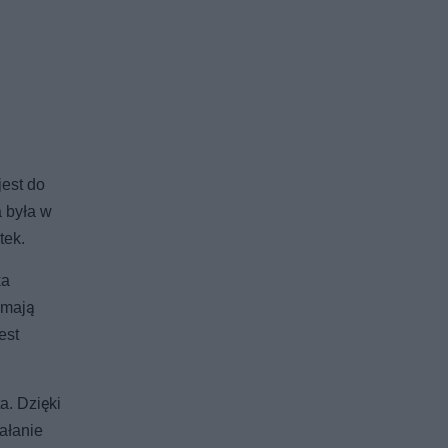
jest do
a była w
tek.
ka
 mają
est
a. Dzięki
ałanie