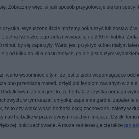
ię. Zobaczmy więc, w jaki sposób przygotowuje się ten specyfi
e czystka. Wysuszone liście możemy pokruszyć lub zostawić w 
1 pełną łyżeczkę tego ziela i wsypać ją do 200 ml kubka. Zioła
inut, by się zaparzyły. Warto jest przykryć kubek małym taler
 się od kilku do kilkunastu złotych, co nie jest dużym wydatkie
zi, warto wspomnieć o tym, że jest to zioło wspomagające odch
za ono przemianę materii, dzięki polifenolom zawartym w ziele 
y. Dodatkowym atutem jest to, że herbata z czystka pomaga wyle
chowych, w tym kaszel, chrypkę, zapalenie gardła, zapalenie os
ak, że to czy właściwości herbatki będą zachowane, zależy w du
 trzymać herbatkę w przewiewnym i suchym miejscu. Dzięki tem
ększej ilości zachowane. A może zainteresuje cię także
ten ar