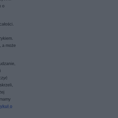
k o
całości.
zykiem.
m, a może
udzanie,
i
czyć
krzeli,
żej
u mamy
tykuł o