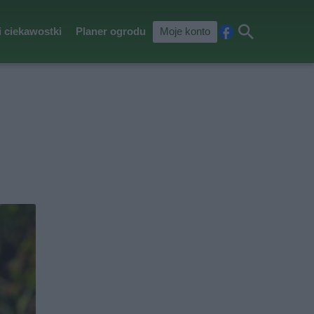
i ciekawostki
Planer ogrodu
Moje konto
Fa
Szu
ceb
kaj
ook