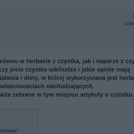
Udo
ówno w herbacie z czystka, jak i naparze z cz
y picie czystka odchudza i jakie opinie mają
ałania i diety, w której wykorzystana jest herb
 właściwościach odchudzających.
także
zebrane w tym miejscu artykuły o czystku
.
ziałanie?