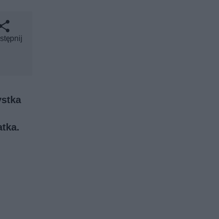
stępnij
ystka
atka.