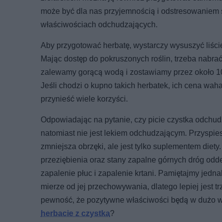
może być dla nas przyjemnością i odstresowaniem s
właściwościach odchudzających.
Aby przygotować herbatę, wystarczy wysuszyć liści
Mając dostęp do pokruszonych roślin, trzeba nabrać 
zalewamy gorącą wodą i zostawiamy przez około 10 m
Jeśli chodzi o kupno takich herbatek, ich cena waha
przynieść wiele korzyści.
Odpowiadając na pytanie, czy picie czystka odchud
natomiast nie jest lekiem odchudzającym. Przyspies
zmniejsza obrzęki, ale jest tylko suplementem diet
przeziębienia oraz stany zapalne górnych dróg odde
zapalenie płuc i zapalenie krtani. Pamiętajmy jedn
mierze od jej przechowywania, dlatego lepiej jest
pewność, że pozytywne właściwości będą w dużo wi
herbacie z czystka
?