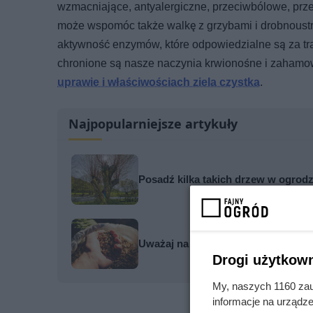
wzmacniające, antyalergiczne, przeciwbólowe, prze
może wspomóc także walkę z grzybami i drobnoustr
aktywność enzymów, które odpowiedzialne są za tra
chronione są nasze naczynia krwionośne i zahamowa
uprawie i właściwościach ziela czystka
.
Najpopularniejsze artykuły
Posadź kilka takich drzew w ogrodzi
Uważaj na ten pellet. Może zablok
Drogi użytkown
My, naszych 1160 zau
informacje na urządze