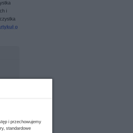
ystka
ch i
 czystka
artykuł o
stęp i przechowujemy
ory, standardowe