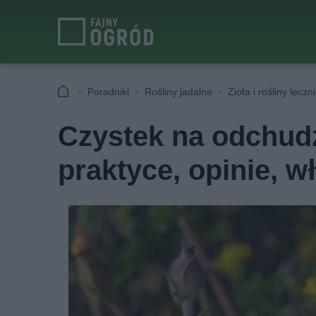
Poradniki
Rośliny jadalne
Zioła i rośliny leczn
Czystek na odchudz
praktyce, opinie, w