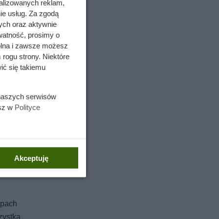
alizowanych reklam,
ie usług. Za zgodą
ych oraz aktywnie
watność, prosimy o
wolna i zawsze możesz
 rogu strony. Niektóre
ić się takiemu
 naszych serwisów
esz w
Polityce
Akceptuję
epach
zystka