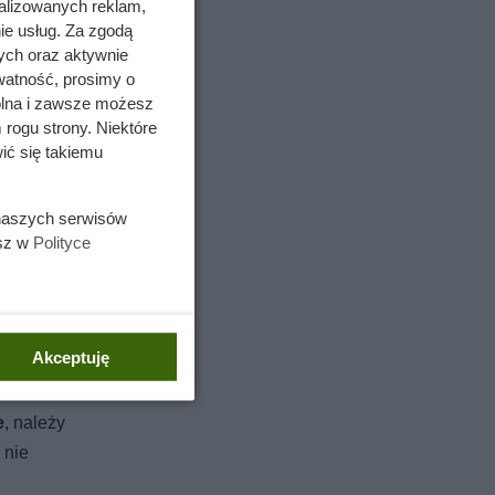
alizowanych reklam,
ie usług. Za zgodą
ych oraz aktywnie
watność, prosimy o
wolna i zawsze możesz
 rogu strony. Niektóre
ić się takiemu
 naszych serwisów
esz w
Polityce
chronią
o wysoka
Akceptuję
e
, należy
 nie