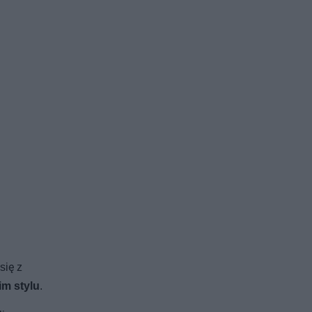
się z
m stylu
.