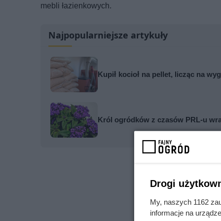
mebli łazienkowych.
Najpopularniejsze artykuły
Kupił kocioł na pellet, licząc na w
Król ogródków z czasów PRL-u wrac
Drogi użytkown
My, naszych 1162 zau
informacje na urządze