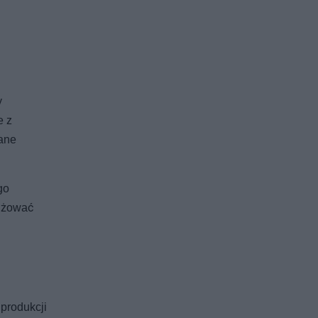
y
e z
iane
go
anżować
 produkcji