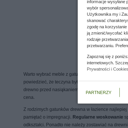
informacje wysyłane 
wybór spersonalizowan
Użytkownika my i Zau
skanować charakterys
zgodę na korzystanie 
ją zmienić/wycofać kl
rodzaje przetwarzani
przetwarzaniu. Prefere
Zapoznaj się z poniż
internetowych. Szcze
Prywatności i Cookie
Warto wybrać meble z gatunków drewna, które cech
powiedzieć, że teczyna była przez wieki używana do
drewno przed nasiąkaniem wilgocią. Za wyjątkowym
PARTNERZY
cena.
Z rodzimych gatunków drewna w łazience najlepiej 
pamiętać o impregnacji.
Regularne woskowanie
sp
odkształci. Ponadto nie należy zostawiać na drewn