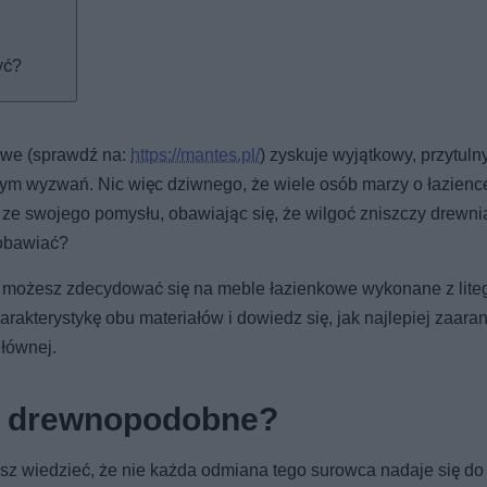
yć?
owe (sprawdź na:
https://mantes.pl/
) zyskuje wyjątkowy, przytuln
łnym wyzwań. Nic więc dziwnego, że wiele osób marzy o łazienc
 ze swojego pomysłu, obawiając się, że wilgoć zniszczy drewn
 obawiać?
i, możesz zdecydować się na meble łazienkowe wykonane z lite
akterystykę obu materiałów i dowiedz się, jak najlepiej zaar
łównej.
zy drewnopodobne?
isz wiedzieć, że nie każda odmiana tego surowca nadaje się do