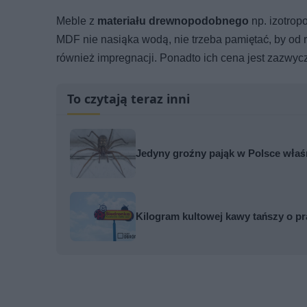
Meble z
materiału drewnopodobnego
np. izotrop
MDF nie nasiąka wodą, nie trzeba pamiętać, by od
również impregnacji. Ponadto ich cena jest zazwycza
To czytają teraz inni
Jedyny groźny pająk w Polsce właś
Kilogram kultowej kawy tańszy o pr