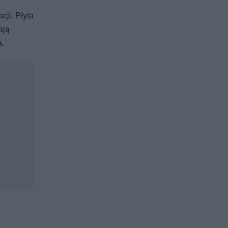
cji. Płyta
ają
a.