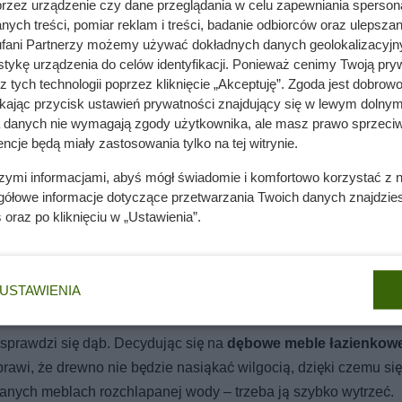
przez urządzenie czy dane przeglądania w celu zapewniania sperson
ych treści, pomiar reklam i treści, badanie odbiorców oraz ulepszan
fani Partnerzy możemy używać dokładnych danych geolokalizacyjn
tykę urządzenia do celów identyfikacji. Ponieważ cenimy Twoją pry
z tych technologii poprzez kliknięcie „Akceptuję”. Zgoda jest dobro
ikając przycisk ustawień prywatności znajdujący się w lewym dolnym
a danych nie wymagają zgody użytkownika, ale masz prawo sprzeciw
ncje będą miały zastosowania tylko na tej witrynie.
szymi informacjami, abyś mógł świadomie i komfortowo korzystać z
gółowe informacje dotyczące przetwarzania Twoich danych znajdzi
s
oraz po kliknięciu w „Ustawienia”.
uje duża odporność na wilgoć, np. z
drewna tekowego
. Dość
 budowania statków. W swojej strukturze zawiera oleje, które 
i cechami drewna tekowego, idzie też niestety jego wyjątkow
USTAWIENIA
sprawdzi się dąb. Decydując się na
dębowe meble łazienkow
rawi, że drewno nie będzie nasiąkać wilgocią, dzięki czemu się
ianych meblach rozchlapanej wody – trzeba ją szybko wytrzeć.