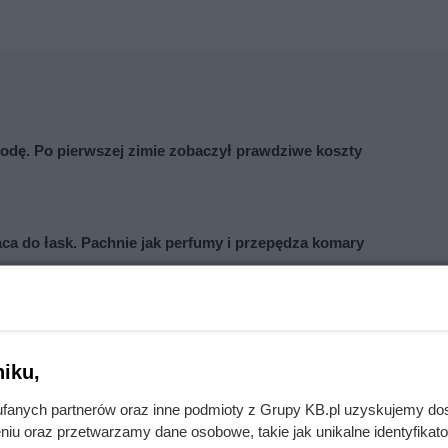
ygodę. Po pierwszej zimie zobaczył prawdziwe koszty
a do łask. Pachnie jak perfumy i przepędza komary
iku,
fanych partnerów oraz inne podmioty z Grupy KB.pl uzyskujemy do
niu oraz przetwarzamy dane osobowe, takie jak unikalne identyfikat