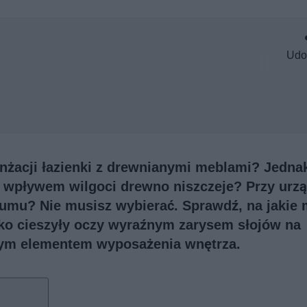
Udo
anżacji łazienki z drewnianymi meblami? Jedna
d wpływem wilgoci drewno niszczeje? Przy urz
ozumu? Nie musisz wybierać. Sprawdź, na jakie
lko cieszyły oczy wyraźnym zarysem słojów na
lnym elementem wyposażenia wnętrza.