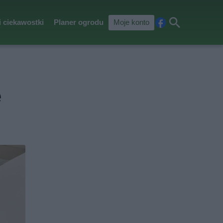
i ciekawostki
Planer ogrodu
Moje konto
Fa
Szu
ceb
kaj
ook
e