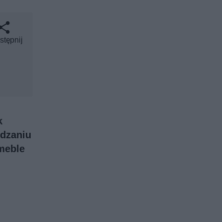
stępnij
k
ądzaniu
 meble