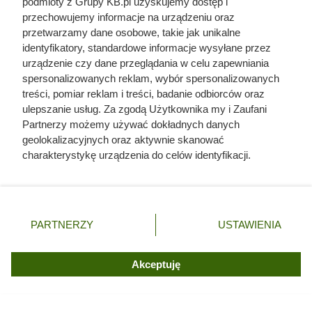
podmioty z Grupy KB.pl uzyskujemy dostęp i
przechowujemy informacje na urządzeniu oraz
przetwarzamy dane osobowe, takie jak unikalne
identyfikatory, standardowe informacje wysyłane przez
urządzenie czy dane przeglądania w celu zapewniania
spersonalizowanych reklam, wybór spersonalizowanych
Olejek lemongrasowy: działanie i
treści, pomiar reklam i treści, badanie odbiorców oraz
ulepszanie usług. Za zgodą Użytkownika my i Zaufani
użycie
Partnerzy możemy używać dokładnych danych
geolokalizacyjnych oraz aktywnie skanować
Palczatka cytrynowa dostarcza olejek lemongrasowy,
charakterystykę urządzenia do celów identyfikacji.
ceniony za swoje nietuzinkowe właściwości.
Ponieważ cenimy Twoją prywatność, prosimy o zgodę na
Najważniejszym składnikiem jest tu cytral – nienasycony
korzystanie z tych technologii poprzez kliknięcie
aldehyd terpenowy – który potrafi stanowić ponad 85%
„Akceptuję”. Zgoda jest dobrowolna i zawsze możesz ją
zmienić/wycofać klikając przycisk ustawień prywatności
całego składu. To właśnie on odpowiada za intensywny,
PARTNERZY
USTAWIENIA
znajdujący się w lewym dolnym rogu strony. Niektóre
świeży cytrusowy aromat: dla ludzi przyjemny, a dla wielu
rodzaje przetwarzania danych nie wymagają zgody
owadów wyraźnie odstraszający.
użytkownika, ale masz prawo sprzeciwić się takiemu
Akceptuję
przetwarzaniu. Preferencje będą miały zastosowania tylko
Olejek bywa stosowany do pielęgnacji cery tłustej,
na tej witrynie.
pomaga ją odświeżyć i oczyścić, a także łagodzi