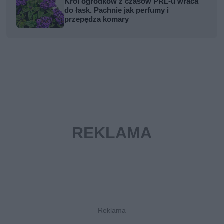
Król ogródków z czasów PRL-u wraca
do łask. Pachnie jak perfumy i
przepędza komary