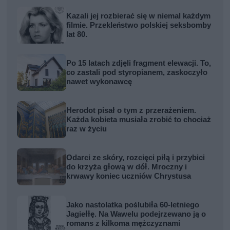
Kazali jej rozbierać się w niemal każdym
filmie. Przekleństwo polskiej seksbomby
lat 80.
Po 15 latach zdjęli fragment elewacji. To,
co zastali pod styropianem, zaskoczyło
nawet wykonawcę
Herodot pisał o tym z przerażeniem.
Każda kobieta musiała zrobić to chociaż
raz w życiu
Odarci ze skóry, rozcięci piłą i przybici
do krzyża głową w dół. Mroczny i
krwawy koniec uczniów Chrystusa
Jako nastolatka poślubiła 60-letniego
Jagiełłę. Na Wawelu podejrzewano ją o
romans z kilkoma mężczyznami