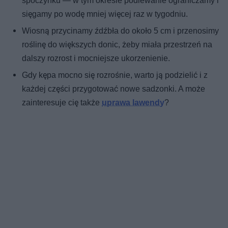
spoczynku — w tym okresie podlewanie ograniczamy i
sięgamy po wodę mniej więcej raz w tygodniu.
Wiosną przycinamy źdźbła do około 5 cm i przenosimy
roślinę do większych donic, żeby miała przestrzeń na
dalszy rozrost i mocniejsze ukorzenienie.
Gdy kępa mocno się rozrośnie, warto ją podzielić i z
każdej części przygotować nowe sadzonki. A może
zainteresuje cię także
uprawa lawendy
?