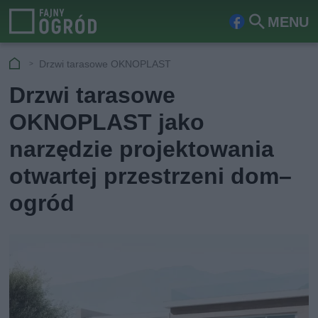
MENU
Fa
Szu
ceb
kaj
Drzwi tarasowe OKNOPLAST
ook
Drzwi tarasowe
OKNOPLAST jako
narzędzie projektowania
otwartej przestrzeni dom–
ogród