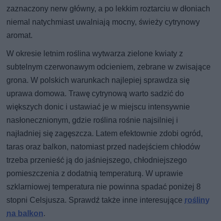
zaznaczony nerw główny, a po lekkim roztarciu w dłoniach
niemal natychmiast uwalniają mocny, świeży cytrynowy
aromat.
W okresie letnim roślina wytwarza zielone kwiaty z
subtelnym czerwonawym odcieniem, zebrane w zwisające
grona. W polskich warunkach najlepiej sprawdza się
uprawa domowa. Trawę cytrynową warto sadzić do
większych donic i ustawiać je w miejscu intensywnie
nasłonecznionym, gdzie roślina rośnie najsilniej i
najładniej się zagęszcza. Latem efektownie zdobi ogród,
taras oraz balkon, natomiast przed nadejściem chłodów
trzeba przenieść ją do jaśniejszego, chłodniejszego
pomieszczenia z dodatnią temperaturą. W uprawie
szklarniowej temperatura nie powinna spadać poniżej 8
stopni Celsjusza. Sprawdź także inne interesujące
rośliny
na balkon
.