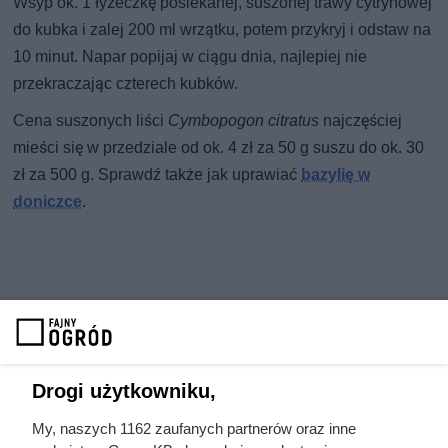
Wsyp ok. 1 łyżeczkę posiekanej, suszonej trawy cytrynowej
do kubka i zalej 200 ml wrzątku, potem przykryj i odstaw na
10 minut. Napar popijaj w ciągu dnia, najlepiej nie
przekraczając czterech kubków.
Cena suszonych liści
Cymbopogon citratus
najczęściej
mieści się w przedziale od ok. 4 zł za 50 g suszu do ok. 30
zł za 500 g. Sprawdź także jak uprawiać
bazylię w
doniczce
.
Drogi użytkowniku,
My, naszych 1162 zaufanych partnerów oraz inne