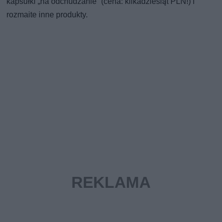
kapsułki „na odchudzanie” (cena: kilkadziesiąt PLN!) i
rozmaite inne produkty.