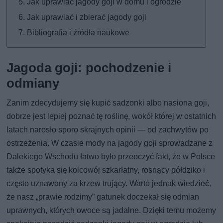
Jak uprawiać jagody goji w domu i ogrodzie
Jak uprawiać i zbierać jagody goji
Bibliografia i źródła naukowe
Jagoda goji: pochodzenie i
odmiany
Zanim zdecydujemy się kupić sadzonki albo nasiona goji,
dobrze jest lepiej poznać tę roślinę, wokół której w ostatnich
latach narosło sporo skrajnych opinii — od zachwytów po
ostrzeżenia. W czasie mody na jagody goji sprowadzane z
Dalekiego Wschodu łatwo było przeoczyć fakt, że w Polsce
także spotyka się kolcowój szkarłatny, rosnący półdziko i
często uznawany za krzew trujący. Warto jednak wiedzieć,
że nasz „prawie rodzimy” gatunek doczekał się odmian
uprawnych, których owoce są jadalne. Dzięki temu możemy