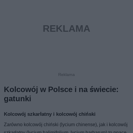
Kolcowój w Polsce i na świecie:
gatunki
Kolcowój szkarłatny i kolcowój chiński
Zarówno kolcowój chiński (lycium chinense), jak i kolcowój
szkarłatny (lycium halimifolium, lycium barbarum) to pnące