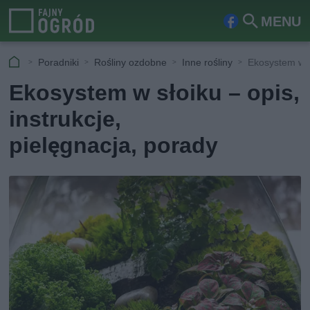
MENU
Fa
Szu
ceb
kaj
Poradniki
Rośliny ozdobne
Inne rośliny
Ekosystem w sł
ook
Ekosystem w słoiku – opis,
instrukcje,
pielęgnacja, porady