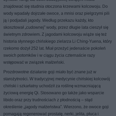
znajdować się studnia otoczona krzewami kolcowoju. Do
wody wpadały dojrzałe owoce, a mnisi oraz pielgrzymi pili
ją i podjadali jagody. Według przekazu każdy, kto
skosztował „cudownej” wody, przez długie lata cieszył się
świetnym zdrowiem. Z jagodami kolcowoju wiąże się też
historia słynnego chińskiego zielarza Li Ching-Yuena, który
rzekomo dożył 252 lat. Miał przeżyć jedenaście pokoleń
swoich potomków i w ciągu życia czternaście razy
wstępować w związek małżeński.
Prozdrowotne działanie goji miało być znane już w
starożytności. W tradycyjnej medycynie chińskiej kolcowój
chiński i szkarłatny uchodził za roślinę wzmacniającą
życiową energię Qi. Stosowano go także jako wsparcie
libido oraz przy trudnościach z płodnością – stąd
określenie „jagody małżeństwa”. Wierzono, że owoce goji
pomagają regenerować prostatę, nerki, jelita, płuca i