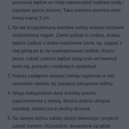
ponieważ będzie on mógł odprowadzić nadmiar wody i
zapobiec gniciu korzeni. Taka warstwa powinna mieć
mniej więcej 3 cm.
Na tak przygotowaną warstwę należy wsypać możliwie
rozdrobniony węgiel. Zanim jednak to zrobisz, trzeba
będzie zadbać o dobre nawilżenie ziemi, np. usypać z
niej górkę po to, by wyeksponować roślinki. Rzecz
jasna, całość zależeć będzie wyłącznie od inwencji
twórczej, pomysłu i osobistych upodobań.
Należy następnie uklepać ziemię i wykonać w niej
niewielkie otworki, by zasadzić zakupione rośliny.
Wsyp maksymalnie dwie warstwy piachu,
naprzemiennie z ziemią. Musisz dobrze uklepać
warstwę, zwłaszcza w okolicy ścianek.
Na samym końcu należy ułożyć dekoracje i przykryć
całość mchem. Oczywiście, dozwolone są także