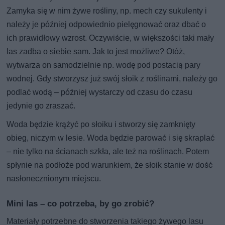
Zamyka się w nim żywe rośliny, np. mech czy sukulenty i
należy je później odpowiednio pielęgnować oraz dbać o
ich prawidłowy wzrost. Oczywiście, w większości taki mały
las zadba o siebie sam. Jak to jest możliwe? Otóż,
wytwarza on samodzielnie np. wodę pod postacią pary
wodnej. Gdy stworzysz już swój słoik z roślinami, należy go
podlać wodą – później wystarczy od czasu do czasu
jedynie go zraszać.
Woda będzie krążyć po słoiku i stworzy się zamknięty
obieg, niczym w lesie. Woda będzie parować i się skraplać
– nie tylko na ścianach szkła, ale też na roślinach. Potem
spłynie na podłoże pod warunkiem, że słoik stanie w dość
nasłonecznionym miejscu.
Mini las – co potrzeba, by go zrobić?
Materiały potrzebne do stworzenia takiego żywego lasu