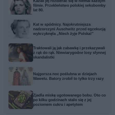
Kazali jej rozbierać się w niemal każdym
filmie. Przekleństwo polskiej seksbomby
lat 80.
Kat w spódnicy. Najokrutniejsza
nadzorczyni Auschwitz przed egzekucją
wykrzyknęła „Niech żyje Polska!”
Traktowali ją jak zabawkę i przekazywali
z rąk do rąk. Niewiarygodne losy słynnej
skandalistki
Najgorsza noc poślubna w dziejach
Wawelu. Batory zrobił to tylko trzy razy
Zjadła miskę ugotowanego bobu. Oto co
po kilku godzinach stało się z jej
poziomem cukru i apetytem