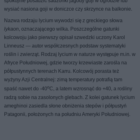
spokojnie posadzić sadzonki jagody goji w ogrodzie lub
wysiać nasiona goji w doniczce czy skrzynce na balkonie.
Nazwa rodzaju lycium wywodzi się z greckiego słowa
lykaon
, oznaczającego wilka. Poszczególne gatunki
kolcowoju jako pierwszy opisał szwedzki uczony Karol
Linneusz — autor współczesnych podstaw systematyki
roślin i zwierząt. Rodzaj lycium w naturze występuje m.in. w
Afryce Południowej, gdzie tworzy krzewiaste zarośla na
półpustynnych terenach Karru. Kolcowój porasta też
wyżyny Azji Centralnej: zimą temperatury potrafią tam
o
spaść nawet do -40
C, a latem wzrosnąć do +40, a rośliny
radzą sobie na zasolonych glebach. Z kolei gatunek lycium
ameghinoi zasiedla słone obniżenia stepów i półpustyń
Patagonii, położonych na południu Ameryki Południowej.