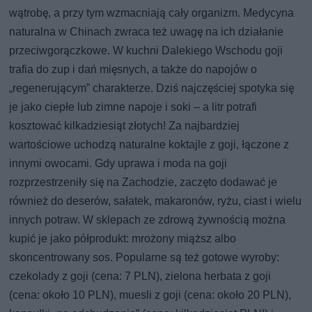
wątrobę, a przy tym wzmacniają cały organizm. Medycyna
naturalna w Chinach zwraca też uwagę na ich działanie
przeciwgorączkowe. W kuchni Dalekiego Wschodu goji
trafia do zup i dań mięsnych, a także do napojów o
„regenerującym” charakterze. Dziś najczęściej spotyka się
je jako ciepłe lub zimne napoje i soki – a litr potrafi
kosztować kilkadziesiąt złotych! Za najbardziej
wartościowe uchodzą naturalne koktajle z goji, łączone z
innymi owocami. Gdy uprawa i moda na goji
rozprzestrzeniły się na Zachodzie, zaczęto dodawać je
również do deserów, sałatek, makaronów, ryżu, ciast i wielu
innych potraw. W sklepach ze zdrową żywnością można
kupić je jako półprodukt: mrożony miąższ albo
skoncentrowany sos. Popularne są też gotowe wyroby:
czekolady z goji (cena: 7 PLN), zielona herbata z goji
(cena: około 10 PLN), muesli z goji (cena: około 20 PLN),