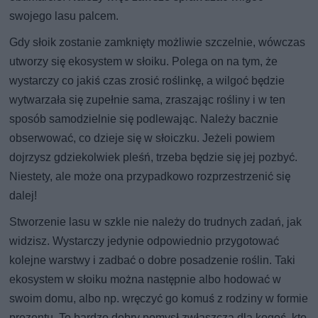
swojego lasu palcem.
Gdy słoik zostanie zamknięty możliwie szczelnie, wówczas
utworzy się ekosystem w słoiku. Polega on na tym, że
wystarczy co jakiś czas zrosić roślinkę, a wilgoć będzie
wytwarzała się zupełnie sama, zraszając rośliny i w ten
sposób samodzielnie się podlewając. Należy bacznie
obserwować, co dzieje się w słoiczku. Jeżeli powiem
dojrzysz gdziekolwiek pleśń, trzeba będzie się jej pozbyć.
Niestety, ale może ona przypadkowo rozprzestrzenić się
dalej!
Stworzenie lasu w szkle nie należy do trudnych zadań, jak
widzisz. Wystarczy jedynie odpowiednio przygotować
kolejne warstwy i zadbać o dobre posadzenie roślin. Taki
ekosystem w słoiku można następnie albo hodować w
swoim domu, albo np. wręczyć go komuś z rodziny w formie
prezentu. To bardzo dobry pomysł zwłaszcza dla kogoś, kto