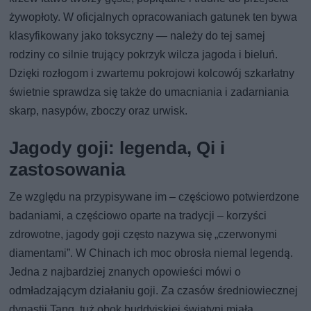
żywopłoty. W oficjalnych opracowaniach gatunek ten bywa
klasyfikowany jako toksyczny — należy do tej samej
rodziny co silnie trujący pokrzyk wilcza jagoda i bieluń.
Dzięki rozłogom i zwartemu pokrojowi kolcowój szkarłatny
świetnie sprawdza się także do umacniania i zadarniania
skarp, nasypów, zboczy oraz urwisk.
Jagody goji: legenda, Qi i
zastosowania
Ze względu na przypisywane im – częściowo potwierdzone
badaniami, a częściowo oparte na tradycji – korzyści
zdrowotne, jagody goji często nazywa się „czerwonymi
diamentami”. W Chinach ich moc obrosła niemal legendą.
Jedna z najbardziej znanych opowieści mówi o
odmładzającym działaniu goji. Za czasów średniowiecznej
dynastii Tang, tuż obok buddyjskiej świątyni miała