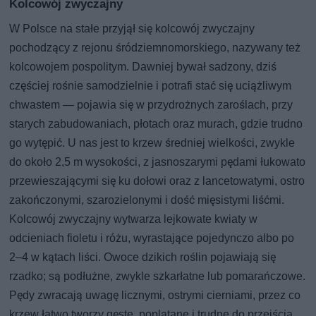
Kolcowój zwyczajny
W Polsce na stałe przyjął się kolcowój zwyczajny
pochodzący z rejonu śródziemnomorskiego, nazywany też
kolcowojem pospolitym. Dawniej bywał sadzony, dziś
częściej rośnie samodzielnie i potrafi stać się uciążliwym
chwastem — pojawia się w przydrożnych zaroślach, przy
starych zabudowaniach, płotach oraz murach, gdzie trudno
go wytępić. U nas jest to krzew średniej wielkości, zwykle
do około 2,5 m wysokości, z jasnoszarymi pędami łukowato
przewieszającymi się ku dołowi oraz z lancetowatymi, ostro
zakończonymi, szarozielonymi i dość mięsistymi liśćmi.
Kolcowój zwyczajny wytwarza lejkowate kwiaty w
odcieniach fioletu i różu, wyrastające pojedynczo albo po
2–4 w kątach liści. Owoce dzikich roślin pojawiają się
rzadko; są podłużne, zwykle szkarłatne lub pomarańczowe.
Pędy zwracają uwagę licznymi, ostrymi cierniami, przez co
krzew łatwo tworzy gęste, poplątane i trudne do przejścia