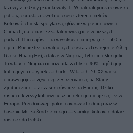
krzewy z rodziny psiankowatych. W naturalnym środowisku
potrafią dorastać nawet do około czterech metrów.
Kolcowój chiński spotyka się głównie w południowych
Chinach, natomiast szkarłatny występuje w niższych
partiach Himalajów – na wysokości mniej więcej 1500 m
n.p.m. Rośnie też na wilgotnych obszarach w rejonie Żółtej
Rzeki (Huang He), a także w Ningxia, Tybecie i Mongolii.
To właśnie Ningxia odpowiada za blisko 90% jagód goji
trafiających na rynek zachodni. W latach 70. XX wieku
uprawy goji zaczęły rozprzestrzeniać się na Stany
Zjednoczone, a z czasem również na Europę. Dziko
rosnące krzewy kolcowoju szlachetnego notuje się też w
Europie Południowej i południowo-wschodniej oraz w
basenie Morza Śródziemnego — stamtąd kolcowój dotarł
również do Polski.